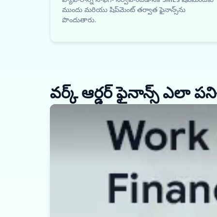
ముందు మరియు షిప్‌మెంట్ తర్వాత ఫైనాన్స్‌ను
పొందుతారు.
వర్క్ ఆర్డర్ ఫైనాన్స్ ఎలా పని