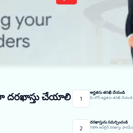
అర్హతను తనిఖీ చేయండి
ఎలా దరఖాస్తు చేయాలి
1
మీ లోన్ అర్హతను తనిఖీ చేయండి
దరఖాస్తును సమర్పించండి
2
100% ఆన్‌లైన్ దరఖాస్తు ఫారమ్‌న