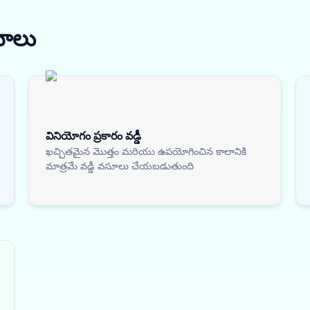
నాలు
వినియోగం ప్రకారం వడ్డీ
ఖచ్చితమైన మొత్తం మరియు ఉపయోగించిన కాలానికి
మాత్రమే వడ్డీ వసూలు చేయబడుతుంది