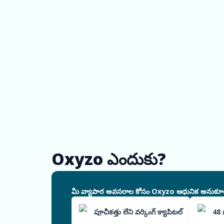
Oxyzo ఎందుకు?
మీ వ్యాపార అవసరాల కోసం Oxyzo ఆధునిక అనుకూలీకరిం
పూచీకత్తు లేని వర్కింగ్ క్యాపిటల్
48 