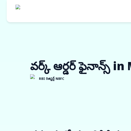
వర్క్ ఆర్డర్ ఫైనాన్స
RBI రిజిస్టర్డ్ NBFC