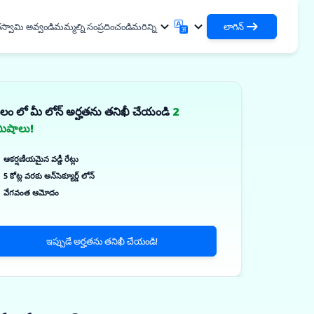
స్వామి అవ్వండి
మమ్మల్ని సంప్రదించండి
మరిన్ని
లాగిన్
లాగిన్
English
मराठी
మీ రుణాలు మరియు సంస్థలను యాక్సెస్ చేయండి
English
Marathi
వలం లో మీ లోన్ అర్హతను తనిఖీ చేయండి
2
DSA గా లాగిన్ చేయండి
हिन्दी
বাংলা
దుపాయాలు
మిషాలు!
మీ క్లయింట్‌లను నిర్వహించడానికి యాక్సెస్
Hindi
Bengali
ગુજરાતી
ਪੰਜਾਬੀ
 పంచుకోండి
ఆకర్షణీయమైన వడ్డీ రేట్లు
Gujarati
Punjabi
లిమర్ మరియు పారిశ్రామిక
5 కోట్ల వరకు అన్‌సెక్యూర్డ్ లోన్
ଓଡ଼ିଆ
ಕನ್ನಡ
లు
వేగవంత ఆమోదం
Oriya
Kannada
ికల్స్ & మెడికల్ ఎక్విప్‌మెంట్స్
தமிழ்
മലയാളം
ార్ మరియు చిన్న పరికరాలు
Tamil
Malayalam
ఇప్పుడే అర్హతను తనిఖీ చేయండి!
తెలుగు
✓
్‌ప్రైజ్‌లు
Telugu