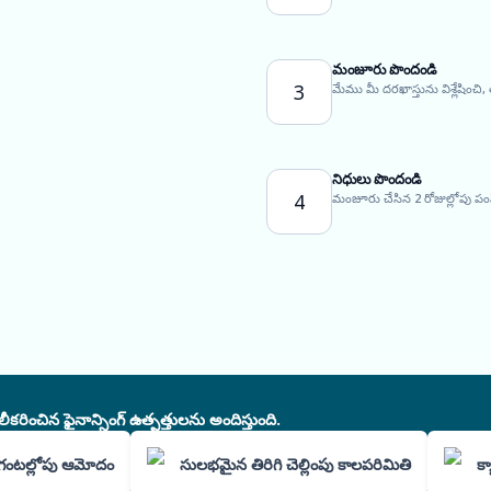
మంజూరు పొందండి
3
మేము మీ దరఖాస్తును విశ్లేషించి
నిధులు పొందండి
4
మంజూరు చేసిన 2 రోజుల్లోపు ప
చిన ఫైనాన్సింగ్ ఉత్పత్తులను అందిస్తుంది.
గంటల్లోపు ఆమోదం
సులభమైన తిరిగి చెల్లింపు కాలపరిమితి
క్