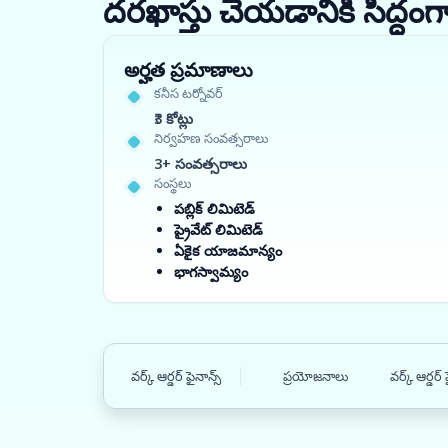
దరఖాస్తు చేయడానికి సిద్
అర్హత ప్రమాణాలు
కనీస టర్నోవర్
₹3 కోట్లు
నిర్వహణ సంవత్సరాలు
3+ సంవత్సరాలు
సంస్థలు
పబ్లిక్ లిమిటెడ్
ప్రైవేట్ లిమిటెడ్
ఏకైక యాజమాన్యం
భాగస్వామ్యం
వర్క్ ఆర్డర్ ఫైనాన్స్
ప్రయోజనాలు
వర్క్ ఆర్డర్