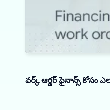
వర్క్ ఆర్డర్ ఫైనాన్స్ కోసం 