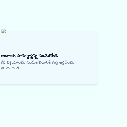
ఆదాయ సామర్థ్యాన్ని పెంచుకోండి
మీ విక్రయాలను పెంచుకోవడానికి పెద్ద ఆర్డర్‌లను
అందించండి