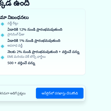
క్కడ ఉంది
మా నిబంధనలు
వడ్డీ రేట్లు
ఏడాదికి 12% నుండి ప్రారంభమవుతుంది
ప్రాసెసింగ్ ఫీజు
ఏడాదికి 1% నుండి ప్రారంభమవుతుంది
అపరాధ వడ్డీ
నెలకు 2% నుండి ప్రారంభమవుతుంది + వర్తించే పన్ను
EMI మరియు చెక్ బౌన్స్ ఛార్జీలు
500 + వర్తించే పన్ను
రచుగా అడిగే ప్రశ్నలు
ఆన్‌లైన్‌లో దరఖాస్తు చేసుకోండి