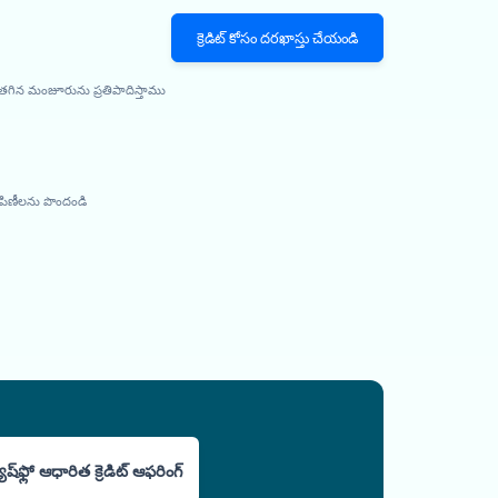
క్రెడిట్ కోసం దరఖాస్తు చేయండి
, తగిన మంజూరును ప్రతిపాదిస్తాము
ంపిణీలను పొందండి
యాష్‌ఫ్లో ఆధారిత క్రెడిట్ ఆఫరింగ్