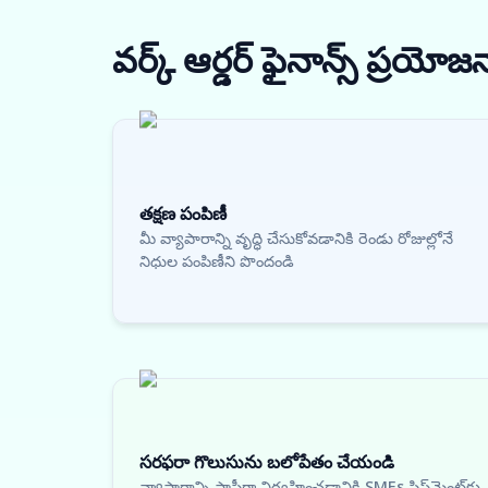
వర్క్ ఆర్డర్ ఫైనాన్స్
ప్రయోజ
తక్షణ పంపిణీ
మీ వ్యాపారాన్ని వృద్ధి చేసుకోవడానికి రెండు రోజుల్లోనే
నిధుల పంపిణీని పొందండి
సరఫరా గొలుసును బలోపేతం చేయండి
వ్యాపారాన్ని సాఫీగా నిర్వహించడానికి SMEs షిప్‌మెంట్‌కు