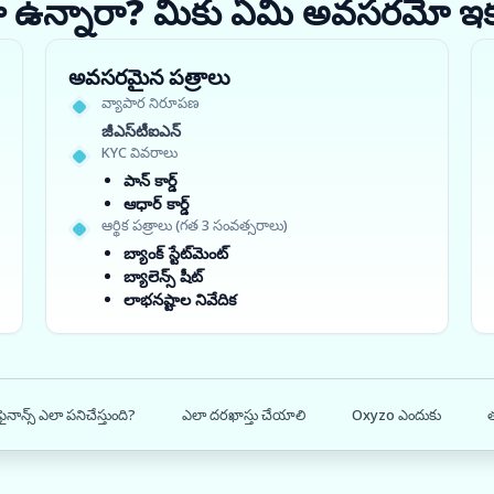
ధంగా ఉన్నారా? మీకు ఏమి అవసరమో ఇ
అవసరమైన పత్రాలు
వ్యాపార నిరూపణ
జీఎస్‌టీఐఎన్
KYC వివరాలు
పాన్ కార్డ్
ఆధార్ కార్డ్
ఆర్థిక పత్రాలు (గత 3 సంవత్సరాలు)
బ్యాంక్ స్టేట్‌మెంట్
బ్యాలెన్స్ షీట్
లాభనష్టాల నివేదిక
 ఫైనాన్స్ ఎలా పనిచేస్తుంది?
ఎలా దరఖాస్తు చేయాలి
Oxyzo ఎందుకు
త