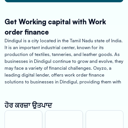
Get Working capital with Work
order finance
Dindigul is a city located in the Tamil Nadu state of India.
It is an important industrial center, known for its
production of textiles, tanneries, and leather goods. As
businesses in Dindigul continue to grow and evolve, they
may face a variety of financial challenges. Oxyzo, a
leading digital lender, offers work order finance
solutions to businesses in Dindigul, providing them with
quick and hassle-free access to finance.
One of the key benefits of Oxyzo’s work order finance
ਹੋਰ ਕਰਜ਼ਾ ਉਤਪਾਦ
services is instant disbursement. Traditional lenders can
take weeks or even months to approve loans and
disburse funds, which can be particularly challenging for