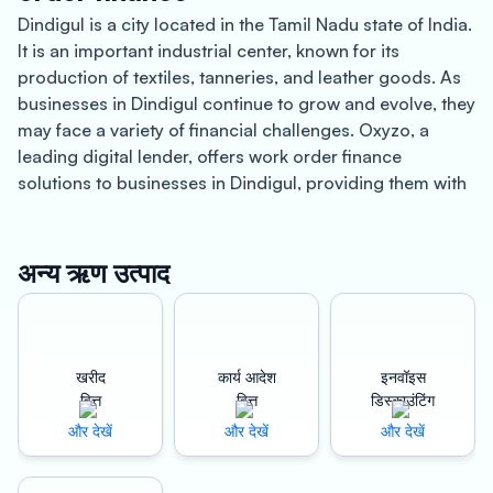
Dindigul is a city located in the Tamil Nadu state of India.
It is an important industrial center, known for its
production of textiles, tanneries, and leather goods. As
businesses in Dindigul continue to grow and evolve, they
may face a variety of financial challenges. Oxyzo, a
leading digital lender, offers work order finance
solutions to businesses in Dindigul, providing them with
quick and hassle-free access to finance.
One of the key benefits of Oxyzo’s work order finance
अन्य ऋण उत्पाद
services is instant disbursement. Traditional lenders can
take weeks or even months to approve loans and
disburse funds, which can be particularly challenging for
businesses in Dindigul that may need to access finance
खरीद
कार्य आदेश
इनवॉइस
quickly to pay suppliers, manage working capital, or
वित्त
वित्त
डिस्काउंटिंग
meet other short-term financial requirements. Oxyzo’s
और देखें
और देखें
और देखें
advanced algorithms and data analytics can quickly
assess a business’s creditworthiness and disburse funds