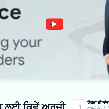
Watch
ਯੋਗਤਾ ਦੀ ਜਾਂਚ
ਲਈ ਕਿਵੇਂ ਅਰਜ਼ੀ
1
ਆਪਣੀ ਲੋਨ ਦੀ ਯੋ