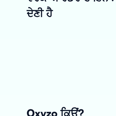
ਦੇਣੀ ਹੈ
Oxyzo ਕਿਉਂ?