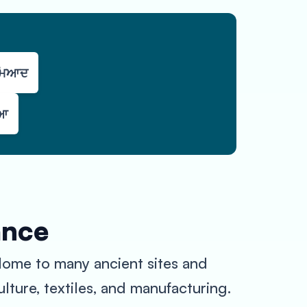
 ਮਿਆਦ
ਿਆ
ance
. Home to many ancient sites and
ulture, textiles, and manufacturing.