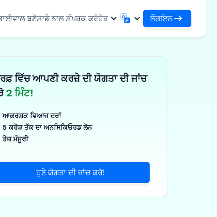
ਲੌਗਇਨ
 ਭਾਈਵਾਲ ਬਣੋ
ਸਾਡੇ ਨਾਲ ਸੰਪਰਕ ਕਰੋ
ਹੋਰ
ਲੌਗਇਨ
English
मराठी
ਆਪਣੇ ਕਰਜ਼ਿਆਂ ਅਤੇ ਸੰਸਥਾਵਾਂ ਤੱਕ ਪਹੁੰਚ ਕਰੋ
English
Marathi
ਰਫ਼ ਵਿੱਚ ਆਪਣੀ ਕਰਜ਼ੇ ਦੀ ਯੋਗਤਾ ਦੀ ਜਾਂਚ
DSA ਵਜੋਂ ਲੌਗਇਨ ਕਰੋ
हिन्दी
বাংলা
ਢਾਂਚਾ
ਆਪਣੇ ਗਾਹਕਾਂ ਦੇ ਪ੍ਰਬੰਧਨ ਲਈ ਪਹੁੰਚ
Hindi
Bengali
ਰੋ
2 ਮਿੰਟ!
ગુજરાતી
ਪੰਜਾਬੀ
ਸ ਸਾਂਝਾ ਕਰੋ
✓
 ਭਾਈਵਾਲ
Gujarati
Punjabi
ਆਕਰਸ਼ਕ ਵਿਆਜ ਦਰਾਂ
ਲੀਮਰ ਅਤੇ ਉਦਯੋਗਿਕ
ଓଡ଼ିଆ
ಕನ್ನಡ
5 ਕਰੋੜ ਤੱਕ ਦਾ ਅਨਸਿਕਿਓਰਡ ਲੋਨ
Oriya
Kannada
ਤੇਜ਼ ਮੰਜੂਰੀ
ਊਟੀਕਲ ਅਤੇ ਮੈਡੀਕਲ
தமிழ்
മലയാളം
Tamil
Malayalam
ਲਰ ਅਤੇ ਛੋਟੇ ਉਪਕਰਣ
తెలుగు
ਹੁਣੇ ਯੋਗਤਾ ਦੀ ਜਾਂਚ ਕਰੋ!
ਪक੍ਰਮ
Telugu