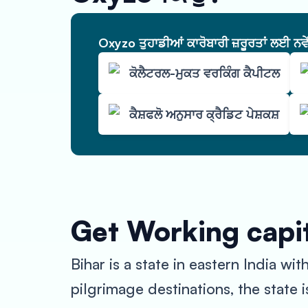
Oxyzo ਤੁਹਾਡੀਆਂ ਕਾਰੋਬਾਰੀ ਜ਼ਰੂਰਤਾਂ ਲਈ ਨਵ
ਕੋਲੈਟਰਲ-ਮੁਕਤ ਵਰਕਿੰਗ ਕੈਪੀਟਲ
ਕੈਸ਼ਫਲੋ ਅਨੁਸਾਰ ਕ੍ਰੈਡਿਟ ਪੇਸ਼ਕਸ਼
Get Working capit
Bihar is a state in eastern India wi
pilgrimage destinations, the state i