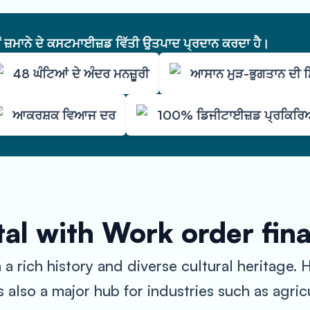
ੇਂ ਜ਼ਮਾਨੇ ਦੇ ਕਸਟਮਾਈਜ਼ਡ ਵਿੱਤੀ ਉਤਪਾਦ ਪ੍ਰਦਾਨ ਕਰਦਾ ਹੈ।
48 ਘੰਟਿਆਂ ਦੇ ਅੰਦਰ ਮਨਜ਼ੂਰੀ
ਆਸਾਨ ਮੁੜ-ਭੁਗਤਾਨ ਦੀ
ਆਕਰਸ਼ਕ ਵਿਆਜ ਦਰ
100% ਡਿਜੀਟਾਈਜ਼ਡ ਪ੍ਰਕਿਰ
al with Work order fin
th a rich history and diverse cultural heritage
s also a major hub for industries such as agric