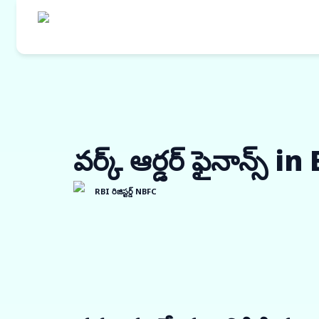
వర్క్ ఆర్డర్ ఫైనాన్స్ i
RBI రిజిస్టర్డ్ NBFC