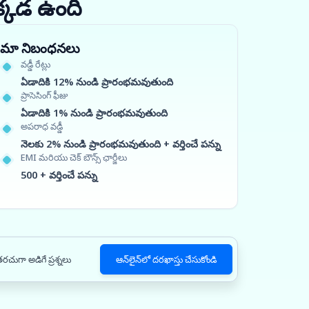
క్కడ ఉంది
మా నిబంధనలు
వడ్డీ రేట్లు
ఏడాదికి 12% నుండి ప్రారంభమవుతుంది
ప్రాసెసింగ్ ఫీజు
ఏడాదికి 1% నుండి ప్రారంభమవుతుంది
అపరాధ వడ్డీ
నెలకు 2% నుండి ప్రారంభమవుతుంది + వర్తించే పన్ను
EMI మరియు చెక్ బౌన్స్ ఛార్జీలు
500 + వర్తించే పన్ను
రచుగా అడిగే ప్రశ్నలు
ఆన్‌లైన్‌లో దరఖాస్తు చేసుకోండి