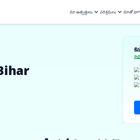
మా ఉత్పత్తులు
పరిశ్రమలు
మాతో భాగ
మా గురించి
మా ఉత్పత్తులు
అన్ని పరిశ్రమలు
మేము ఎవరు
వనరులు
బృందం
కే
ఆటో మరియు ఆటో అనుబంధ పరిశ్రమలు
మౌలిక స
ని
ఇతర సమాచారం
కొనుగోలు ఫైనాన్స్
వ్యాపార రుణం
పెట్టుబడిదారులు
n Bihar
క్యాపిటల్ గూడ్స్ & PEB
లాజిస్టిక్స్
ఇన్వెస్టర్ రిలేషన్స్
వర్క్ ఆర్డర్ ఫైనాన్స్
మెషినరీ ఫైనాన్స్
రుణ భాగస్వాములు
వినియోగదారు వస్తువులు, ఎలక్ట్రికల్ &
పేపర్, పా
ఇన్వాయిస్ డిస్కౌంటింగ్
ఆస్తిపై రుణం
ఎలక్ట్రానిక్స్
రసాయనా
ఇ-మొబిలిటీ
ఫార్మాస్యూట
విక్రేత ఫైనాన్స్
ఆర్థిక సంస్థ
పవర్, సోల
ఫినిష్డ్ గార్మెంట్స్
సూక్ష్మ ఎంటర