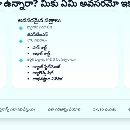
ధంగా ఉన్నారా? మీకు ఏమి అవసరమో ఇ
అవసరమైన పత్రాలు
వ్యాపార నిరూపణ
జీఎస్‌టీఐఎన్
KYC వివరాలు
పాన్ కార్డ్
ఆధార్ కార్డ్
ఆర్థిక పత్రాలు (గత 3 సంవత్సరాలు)
బ్యాంక్ స్టేట్‌మెంట్
బ్యాలెన్స్ షీట్
లాభనష్టాల నివేదిక
 ఫైనాన్స్ ఎలా పనిచేస్తుంది?
ఎలా దరఖాస్తు చేయాలి
Oxyzo ఎందుకు
త