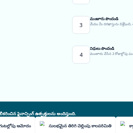
మంజూరు పొందండి
3
మేము మీ దరఖాస్తును విశ్లేషించి
నిధులు పొందండి
4
మంజూరు చేసిన 2 రోజుల్లోపు ప
చిన ఫైనాన్సింగ్ ఉత్పత్తులను అందిస్తుంది.
గంటల్లోపు ఆమోదం
సులభమైన తిరిగి చెల్లింపు కాలపరిమితి
క్