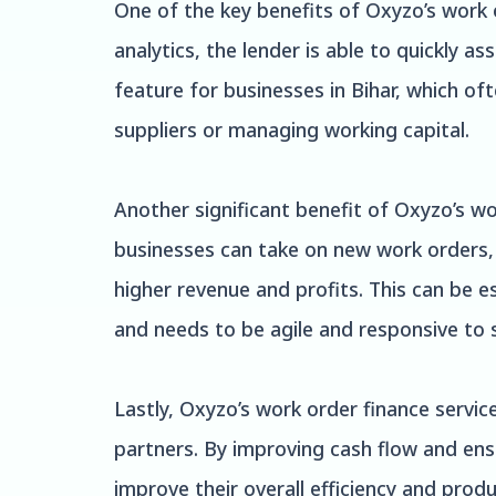
One of the key benefits of Oxyzo’s work 
analytics, the lender is able to quickly a
feature for businesses in Bihar, which of
suppliers or managing working capital.
Another significant benefit of Oxyzo’s wo
businesses can take on new work orders, 
higher revenue and profits. This can be e
and needs to be agile and responsive to 
Lastly, Oxyzo’s work order finance servic
partners. By improving cash flow and ensu
improve their overall efficiency and produc