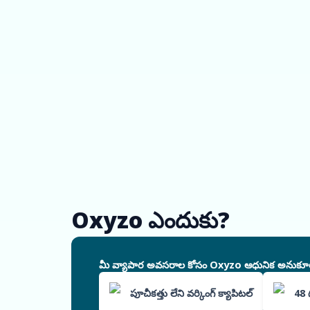
Oxyzo ఎందుకు?
మీ వ్యాపార అవసరాల కోసం Oxyzo ఆధునిక అనుకూలీకరిం
పూచీకత్తు లేని వర్కింగ్ క్యాపిటల్
48 