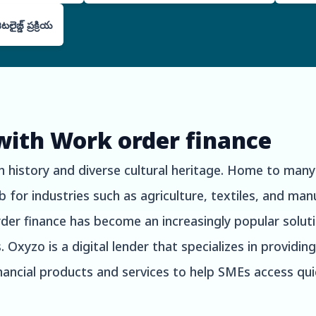
ైజ్డ్ ప్రక్రియ
with Work order finance
ich history and diverse cultural heritage. Home to man
b for industries such as agriculture, textiles, and man
order finance has become an increasingly popular solu
 Oxyzo is a digital lender that specializes in providin
financial products and services to help SMEs access qui