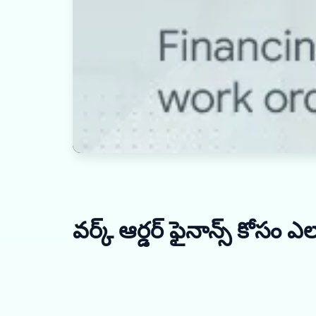
వర్క్ ఆర్డర్ ఫైనాన్స్ కోసం 