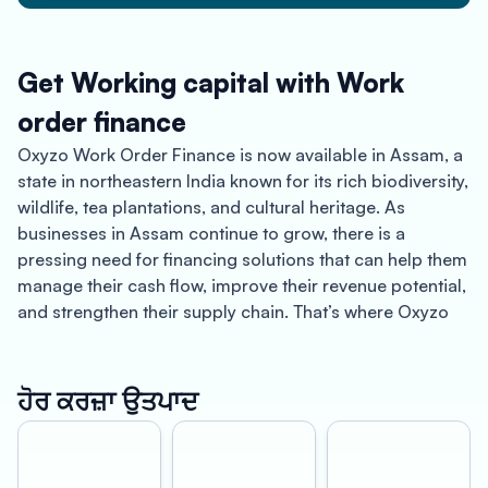
Get Working capital with Work
order finance
Oxyzo Work Order Finance is now available in Assam, a
state in northeastern India known for its rich biodiversity,
wildlife, tea plantations, and cultural heritage. As
businesses in Assam continue to grow, there is a
pressing need for financing solutions that can help them
manage their cash flow, improve their revenue potential,
and strengthen their supply chain. That’s where Oxyzo
Work Order Finance comes in, providing businesses in
Assam with an easy-to-use and affordable finance
solution that can help them achieve their goals.
ਹੋਰ ਕਰਜ਼ਾ ਉਤਪਾਦ
With Oxyzo Work Order Finance, businesses in Assam
can benefit from instant disbursement, allowing them to