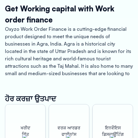
Get Working capital with Work
order finance
Oxyzo Work Order Finance is a cutting-edge financial
product designed to meet the unique needs of
businesses in Agra, India. Agra is a historical city
located in the state of Uttar Pradesh and is known for its
rich cultural heritage and world-famous tourist
attractions such as the Taj Mahal. It is also home to many
small and medium-sized businesses that are looking to
grow and succeed in a competitive market. With Oxyzo
Work Order Finance, businesses in Agra can access a
range of benefits that can help them achieve their
ਹੋਰ ਕਰਜ਼ਾ ਉਤਪਾਦ
growth goals.
One of the key benefits of Oxyzo Work Order Finance is
instant disbursement. This means that businesses in
ਖਰੀਦ
ਵਰਕ ਆਰਡਰ
ਇਨਵੌਇਸ
Agra can receive funds quickly and easily, allowing them
ਵਿੱਤ
ਫਾਈਨਾਂਸ
ਡਿਸਕਾਊਂਟਿੰਗ