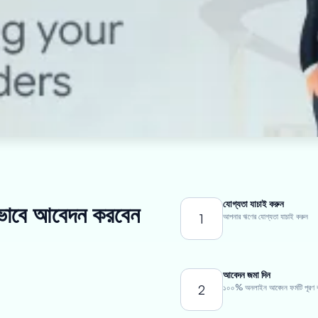
যোগ্যতা যাচাই করুন
 কীভাবে আবেদন করবেন
1
আপনার ঋণের যোগ্যতা যাচাই করুন
আবেদন জমা দিন
2
১০০% অনলাইন আবেদন ফর্মটি পূরণ 