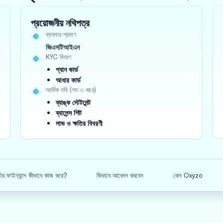
প্রয়োজনীয় নথিপত্র
ব্যবসার প্রমাণ
জিএসটিআইএন
KYC বিবরণ
প্যান কার্ড
আধার কার্ড
আর্থিক নথি (গত ৩ বছর)
ব্যাঙ্ক স্টেটমেন্ট
ব্যালেন্স শিট
লাভ ও ক্ষতির বিবরণী
র্ডার ফাইন্যান্স কীভাবে কাজ করে?
কিভাবে আবেদন করবেন
কেন Oxyzo