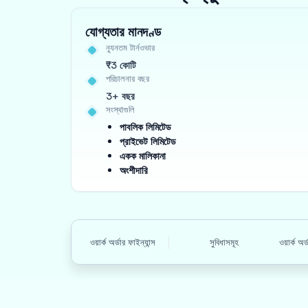
যোগ্যতার মানদণ্ড
ন্যূনতম টার্নওভার
₹3 কোটি
পরিচালনার বছর
3+ বছর
সংস্থাগুলি
পাবলিক লিমিটেড
প্রাইভেট লিমিটেড
একক মালিকানা
অংশীদারি
ওয়ার্ক অর্ডার ফাইন্যান্স
সুবিধাসমূহ
ওয়ার্ক অ