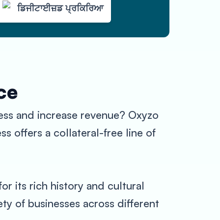
ਡਿਜੀਟਾਈਜ਼ਡ ਪ੍ਰਕਿਰਿਆ
ce
ess and increase revenue? Oxyzo
 offers a collateral-free line of
r its rich history and cultural
ety of businesses across different