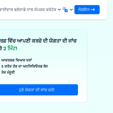
ਲੌਗਇਨ
 ਭਾਈਵਾਲ ਬਣੋ
ਸਾਡੇ ਨਾਲ ਸੰਪਰਕ ਕਰੋ
ਹੋਰ
ਲੌਗਇਨ
English
मराठी
ਆਪਣੇ ਕਰਜ਼ਿਆਂ ਅਤੇ ਸੰਸਥਾਵਾਂ ਤੱਕ ਪਹੁੰਚ ਕਰੋ
English
Marathi
ਰਫ਼ ਵਿੱਚ ਆਪਣੀ ਕਰਜ਼ੇ ਦੀ ਯੋਗਤਾ ਦੀ ਜਾਂਚ
DSA ਵਜੋਂ ਲੌਗਇਨ ਕਰੋ
हिन्दी
বাংলা
ਢਾਂਚਾ
ਆਪਣੇ ਗਾਹਕਾਂ ਦੇ ਪ੍ਰਬੰਧਨ ਲਈ ਪਹੁੰਚ
Hindi
Bengali
ਰੋ
2 ਮਿੰਟ!
ગુજરાતી
ਪੰਜਾਬੀ
ਸ ਸਾਂਝਾ ਕਰੋ
✓
 ਭਾਈਵਾਲ
Gujarati
Punjabi
ਆਕਰਸ਼ਕ ਵਿਆਜ ਦਰਾਂ
ਲੀਮਰ ਅਤੇ ਉਦਯੋਗਿਕ
ଓଡ଼ିଆ
ಕನ್ನಡ
5 ਕਰੋੜ ਤੱਕ ਦਾ ਅਨਸਿਕਿਓਰਡ ਲੋਨ
Oriya
Kannada
ਤੇਜ਼ ਮੰਜੂਰੀ
ਊਟੀਕਲ ਅਤੇ ਮੈਡੀਕਲ
தமிழ்
മലയാളം
Tamil
Malayalam
ਲਰ ਅਤੇ ਛੋਟੇ ਉਪਕਰਣ
తెలుగు
ਹੁਣੇ ਯੋਗਤਾ ਦੀ ਜਾਂਚ ਕਰੋ!
ਪक੍ਰਮ
Telugu