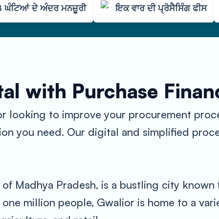
 ਘੰਟਿਆਂ ਦੇ ਅੰਦਰ ਮਨਜ਼ੂਰੀ
ਇਕ ਵਾਰ ਦੀ ਪ੍ਰੋਸੈਸਿੰਗ ਫੀਸ
al with Purchase Finan
or looking to improve your procurement proc
n you need. Our digital and simplified process
 of Madhya Pradesh, is a bustling city known fo
 one million people, Gwalior is home to a vari