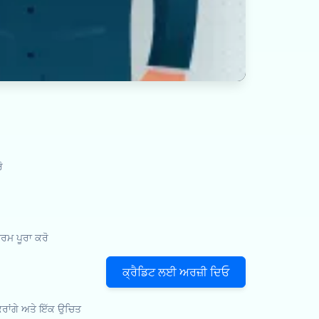
ੋ
ਮ ਪੂਰਾ ਕਰੋ
ਕ੍ਰੈਡਿਟ ਲਈ ਅਰਜ਼ੀ ਦਿਓ
ਕਰਾਂਗੇ ਅਤੇ ਇੱਕ ਉਚਿਤ