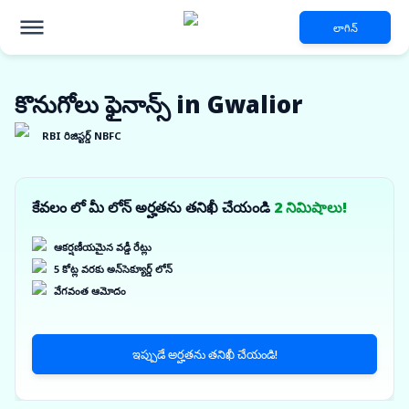
లాగిన్
కొనుగోలు ఫైనాన్స్ in Gwalior
RBI రిజిస్టర్డ్ NBFC
కేవలం లో మీ లోన్ అర్హతను తనిఖీ చేయండి
2 నిమిషాలు!
ఆకర్షణీయమైన వడ్డీ రేట్లు
5 కోట్ల వరకు అన్‌సెక్యూర్డ్ లోన్
వేగవంత ఆమోదం
ఇప్పుడే అర్హతను తనిఖీ చేయండి!