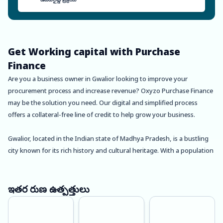
Get Working capital with Purchase
Finance
Are you a business owner in Gwalior looking to improve your
procurement process and increase revenue? Oxyzo Purchase Finance
may be the solution you need. Our digital and simplified process
offers a collateral-free line of credit to help grow your business.
Gwalior, located in the Indian state of Madhya Pradesh, is a bustling
city known for its rich history and cultural heritage. With a population
of over one million people, Gwalior is home to a variety of businesses
across different sectors, including manufacturing, agriculture, and
retail.
ఇతర రుణ ఉత్పత్తులు
One of the biggest challenges facing businesses in Gwalior is the cost
of procurement. At Oxyzo, we understand the importance of cost