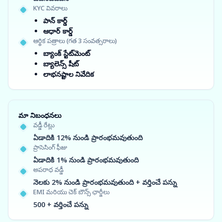
KYC వివరాలు
పాన్ కార్డ్
ఆధార్ కార్డ్
ఆర్థిక పత్రాలు (గత 3 సంవత్సరాలు)
బ్యాంక్ స్టేట్‌మెంట్
బ్యాలెన్స్ షీట్
లాభనష్టాల నివేదిక
మా నిబంధనలు
వడ్డీ రేట్లు
ఏడాదికి 12% నుండి ప్రారంభమవుతుంది
ప్రాసెసింగ్ ఫీజు
ఏడాదికి 1% నుండి ప్రారంభమవుతుంది
అపరాధ వడ్డీ
నెలకు 2% నుండి ప్రారంభమవుతుంది + వర్తించే పన్ను
EMI మరియు చెక్ బౌన్స్ ఛార్జీలు
500 + వర్తించే పన్ను