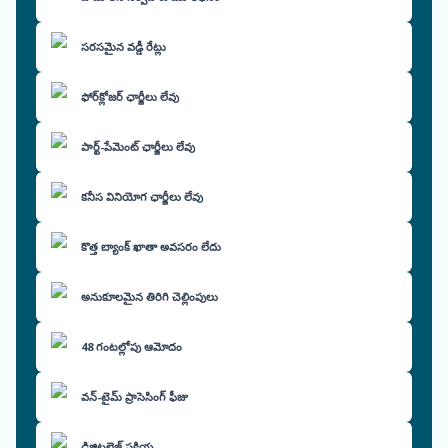
సరసమైన వడ్డీ రేట్లు
ఫోర్‌క్లోజర్ ఛార్జీలు లేవు
పార్ట్-పేమెంట్ ఛార్జీలు లేవు
కనీస వినియోగ ఛార్జీలు లేవు
కొత్త బ్యాంక్ ఖాతా అవసరం లేదు
అనుకూలమైన తిరిగి చెల్లింపులు
48 గంటల్లోపు ఆమోదం
వన్-టైమ్ ప్రాసెసింగ్ ఫీజు
డిజిటలైజ్డ్ ప్రక్రియ