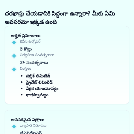
దరఖాస్తు చేయడానికి సిద్ధంగా ఉన్నారా? మీకు ఏమి
అవసరమో ఇక్కడ ఉంది
అర్హత ప్రమాణాలు
కనీస టర్నోవర్
₹3 కోట్లు
నిర్వహణ సంవత్సరాలు
3+ సంవత్సరాలు
సంస్థలు
పబ్లిక్ లిమిటెడ్
ప్రైవేట్ లిమిటెడ్
ఏకైక యాజమాన్యం
భాగస్వామ్యం
అవసరమైన పత్రాలు
వ్యాపార నిరూపణ
జీఎస్‌టీఐఎన్