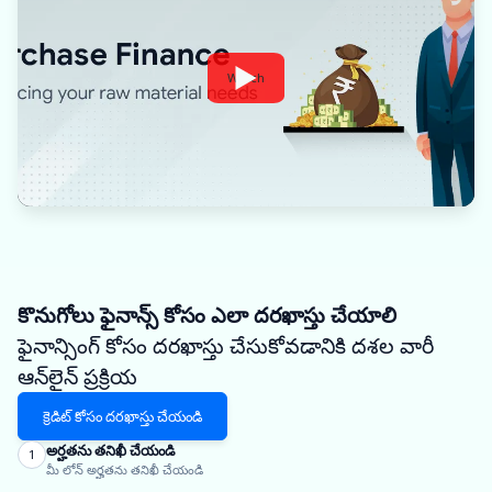
Watch
కొనుగోలు ఫైనాన్స్ కోసం ఎలా దరఖాస్తు చేయాలి
ఫైనాన్సింగ్ కోసం దరఖాస్తు చేసుకోవడానికి దశల వారీ
ఆన్‌లైన్ ప్రక్రియ
క్రెడిట్ కోసం దరఖాస్తు చేయండి
అర్హతను తనిఖీ చేయండి
1
మీ లోన్ అర్హతను తనిఖీ చేయండి