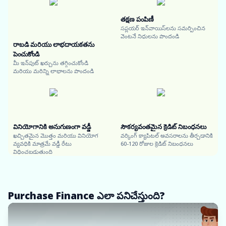
తక్షణ పంపిణీ
సప్లయర్ ఇన్‌వాయిస్‌లను సమర్పించిన
వెంటనే నిధులను పొందండి
రాబడి మరియు లాభదాయకతను
పెంచుకోండి
మీ ఇన్‌పుట్ ఖర్చును తగ్గించుకోండి
మరియు మరిన్ని లాభాలను పొందండి
వినియోగానికి అనుగుణంగా వడ్డీ
సౌకర్యవంతమైన క్రెడిట్ నిబంధనలు
ఖచ్చితమైన మొత్తం మరియు వినియోగ
వర్కింగ్ క్యాపిటల్ అవసరాలను తీర్చడానికి
వ్యవధికి మాత్రమే వడ్డీ రేటు
60-120 రోజుల క్రెడిట్ నిబంధనలు
విధించబడుతుంది
Purchase Finance ఎలా పనిచేస్తుంది?