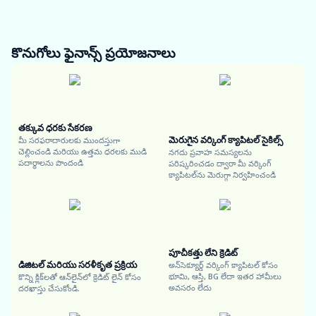
కొనుగోలు ఫైనాన్స్
ప్రయోజనాలు
తక్కువ ధరకు సేకరణ
మెరుగైన వర్కింగ్ క్యాపిటల్ సైకిల్స్
మీ సరఫరాదారులకు ముందస్తుగా
చెల్లించండి మరియు ఉత్తమ ధరలకు ముడి
నగదు ప్రవాహ సమస్యలను
పదార్థాలను పొందండి
పరిష్కరించడం ద్వారా మీ వర్కింగ్
క్యాపిటల్‌ను మెరుగ్గా నిర్వహించండి
పూచీకత్తు లేని క్రెడిట్
డిజిటల్ మరియు సరళీకృత ప్రక్రియ
అన్‌సెక్యూర్డ్ వర్కింగ్ క్యాపిటల్ కోసం
భూమి, ఆస్తి, BG లేదా ఇతర హామీలు
కొన్ని క్లిక్‌లతో ఆన్‌లైన్‌లో క్రెడిట్ లైన్ కోసం
అవసరం లేదు
దరఖాస్తు చేసుకోండి.