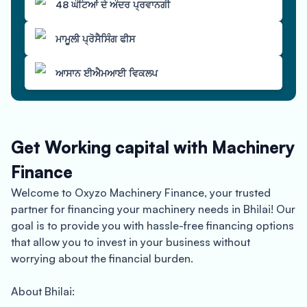
48 ਘੰਟਿਆਂ ਦੇ ਅੰਦਰ ਪ੍ਰਵਾਨਗੀ
ਮਾਮੂਲੀ ਪ੍ਰੋਸੈਸਿੰਗ ਫੀਸ
ਆਸਾਨ ਈਐਮਆਈ ਵਿਕਲਪ
Get Working capital with Machinery
Finance
Welcome to Oxyzo Machinery Finance, your trusted
partner for financing your machinery needs in Bhilai! Our
goal is to provide you with hassle-free financing options
that allow you to invest in your business without
worrying about the financial burden.
About Bhilai: