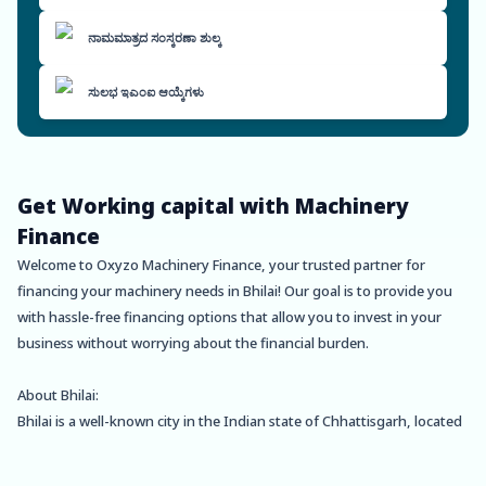
ನಾಮಮಾತ್ರದ ಸಂಸ್ಕರಣಾ ಶುಲ್ಕ
ಸುಲಭ ಇಎಂಐ ಆಯ್ಕೆಗಳು
Get Working capital with Machinery
Finance
Welcome to Oxyzo Machinery Finance, your trusted partner for
financing your machinery needs in Bhilai! Our goal is to provide you
with hassle-free financing options that allow you to invest in your
business without worrying about the financial burden.
About Bhilai:
Bhilai is a well-known city in the Indian state of Chhattisgarh, located
in the eastern part of the state. It is the second-largest city in the
state after Raipur and is known for its steel industry. Bhilai Steel Plant,