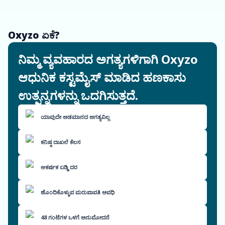
Oxyzo ಏಕೆ?
ನಿಮ್ಮ ವ್ಯವಹಾರದ ಅಗತ್ಯಗಳಿಗಾಗಿ Oxyzo
ಆಧುನಿಕ ಕಸ್ಟಮೈಸ್ ಮಾಡಿದ ಹಣಕಾಸು
ಉತ್ಪನ್ನಗಳನ್ನು ಒದಗಿಸುತ್ತದೆ.
ಯಾವುದೇ ಅಡಮಾನದ ಅಗತ್ಯವಿಲ್ಲ
ಕನಿಷ್ಠ ದಾಖಲೆ ಕೆಲಸ
ಆಕರ್ಷಕ ಬಡ್ಡಿ ದರ
ಹೊಂದಿಕೊಳ್ಳುವ ಮರುಪಾವತಿ ಅವಧಿ
48 ಗಂಟೆಗಳ ಒಳಗೆ ಅನುಮೋದನೆ