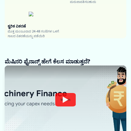
ಮರುಪಾವತಿಸಬಹುದು
ತ್ವರಿತ ವಿತರಣೆ
ಮೊತ್ತ ಮಂಜೂರಾದ 24-48 ಗಂಟೆಗಳ ಒಳಗೆ
ಸಾಲದ ವಿತರಣೆಯನ್ನು ಪಡೆಯಿರಿ
ಮೆಷಿನರಿ ಫೈನಾನ್ಸ್ ಹೇಗೆ ಕೆಲಸ ಮಾಡುತ್ತದೆ?
Watch