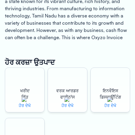
a state known for its vibrant culture, rich history, and
thriving industries. From manufacturing to information
technology, Tamil Nadu has a diverse economy with a
variety of businesses that contribute to its growth and
development. However, as with any business, cash flow
can often be a challenge. This is where Oxyzo Invoice
Discounting comes in – providing quick working capital
solutions to businesses in Tamil Nadu.
ਹੋਰ ਕਰਜ਼ਾ ਉਤਪਾਦ
Oxyzo Invoice Discounting offers a range of benefits to
businesses in Tamil Nadu. For one, its quick working
capital solutions can provide businesses with access to
funds in as little as 24 hours. This can be particularly
ਖਰੀਦ
ਵਰਕ ਆਰਡਰ
ਇਨਵੌਇਸ
helpful for businesses that need to pay their suppliers,
ਵਿੱਤ
ਫਾਈਨਾਂਸ
ਡਿਸਕਾਊਂਟਿੰਗ
meet payroll, or invest in their operations.
ਹੋਰ ਦੇਖੋ
ਹੋਰ ਦੇਖੋ
ਹੋਰ ਦੇਖੋ
Moreover, Oxyzo’s invoice discounting service is hassle-
free and requires no paperwork, unlike traditional loans
or credit lines. This makes it a great option for