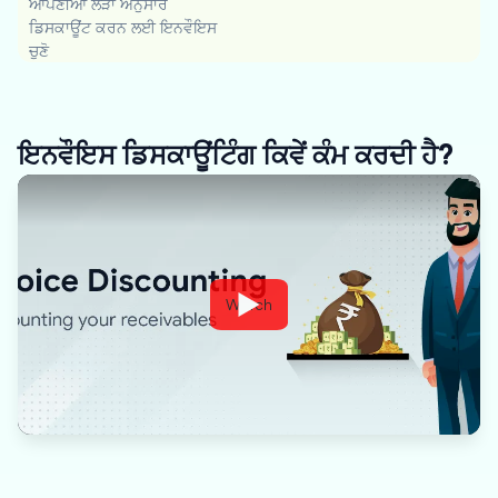
ਆਪਣੀਆਂ ਲੋੜਾਂ ਅਨੁਸਾਰ
ਡਿਸਕਾਊਂਟ ਕਰਨ ਲਈ ਇਨਵੌਇਸ
ਚੁਣੋ
ਇਨਵੌਇਸ ਡਿਸਕਾਊਂਟਿੰਗ ਕਿਵੇਂ ਕੰਮ ਕਰਦੀ ਹੈ?
Watch