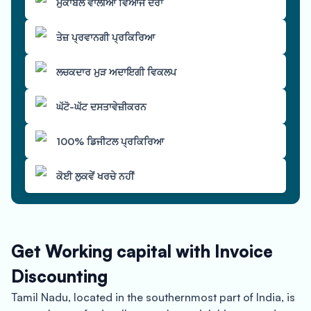
ਮੁਕਾਬਲੇ ਵਾਲੀਆਂ ਵਿਆਜ ਦਰਾਂ
ਤੇਜ਼ ਪ੍ਰਵਾਨਗੀ ਪ੍ਰਕਿਰਿਆ
ਲਚਕਦਾਰ ਮੁੜ ਅਦਾਇਗੀ ਵਿਕਲਪ
ਘੱਟੋ-ਘੱਟ ਦਸਤਾਵੇਜ਼ੀਕਰਨ
100% ਡਿਜੀਟਲ ਪ੍ਰਕਿਰਿਆ
ਕੋਈ ਲੁਕਵੇਂ ਖਰਚੇ ਨਹੀਂ
Get Working capital with Invoice
Discounting
Tamil Nadu, located in the southernmost part of India, is