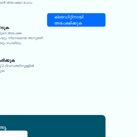
ൻ അപേക്ഷാ ഫോം
ക്രെഡിറ്റിനായി
അപേക്ഷിക്കുക
േടുക
ളുടെ അപേക്ഷ
ുകയും ന്യായമായ അനുമതി
കയും ചെയ്യും
രിക്കുക
് 2 ദിവസത്തിനുള്ളിൽ
ുക
നു.