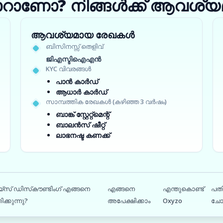
ാറാണോ? നിങ്ങൾക്ക് ആവശ്യമ
ആവശ്യമായ രേഖകൾ
ബിസിനസ്സ് തെളിവ്
ജിഎസ്ടിഐഎൻ
KYC വിവരങ്ങൾ
പാൻ കാർഡ്
ആധാർ കാർഡ്
സാമ്പത്തിക രേഖകൾ (കഴിഞ്ഞ 3 വർഷം)
ബാങ്ക് സ്റ്റേറ്റ്‌മെന്റ്
ബാലൻസ് ഷീറ്റ്
ലാഭനഷ്ട കണക്ക്
സ് ഡിസ്‌കൗണ്ടിംഗ് എങ്ങനെ
എങ്ങനെ
എന്തുകൊണ്ട്
പതി
ക്കുന്നു?
അപേക്ഷിക്കാം
Oxyzo
ചോ