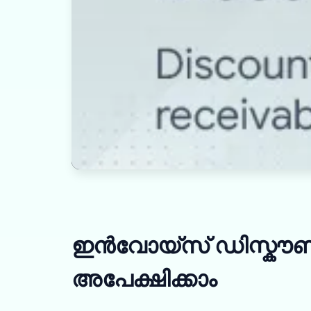
ഇൻവോയ്‌സ് ഡിസ്കൗണ്ട
അപേക്ഷിക്കാം