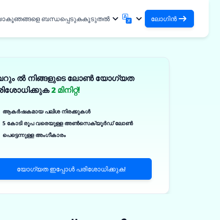
യാകൂ
ഞങ്ങളെ ബന്ധപ്പെടുക
കൂടുതൽ
ലോഗിൻ
ലോഗിൻ
English
मराठी
നിങ്ങളുടെ ലോണുകളും
English
Marathi
െറും ൽ നിങ്ങളുടെ ലോൺ യോഗ്യത
हिन्दी
বাংলা
ഓർഗനൈസേഷനുകളും ആക്സസ്
രിശോധിക്കുക
2 മിനിറ്റ്!
ചെയ്യുക
Hindi
Bengali
DSA ആയി ലോഗിൻ ചെയ്യുക
ગુજરાતી
ਪੰਜਾਬੀ
ആകർഷകമായ പലിശ നിരക്കുകൾ
നിങ്ങളുടെ ക്ലയന്റുകളെ മാനേജ്
Gujarati
Punjabi
5 കോടി രൂപ വരെയുള്ള അൺസെക്യൂർഡ് ലോൺ
ଓଡ଼ିଆ
ಕನ್ನಡ
ചെയ്യുന്നതിനുള്ള ആക്സസ്
കൾ
പെട്ടെന്നുള്ള അംഗീകാരം
Oriya
Kannada
ിക്കൽ
தமிழ்
മലയാളം
✓
Tamil
Malayalam
യോഗ്യത ഇപ്പോൾ പരിശോധിക്കുക!
తెలుగు
Telugu