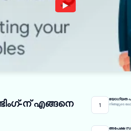
Watch
യോഗ്യത പ
ിംഗ്-ന് എങ്ങനെ
1
നിങ്ങളുടെ 
അപേക്ഷ സമർ