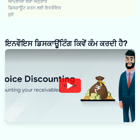
ਆਪਣੀਆਂ ਲੋੜਾਂ ਅਨੁਸਾਰ
ਡਿਸਕਾਊਂਟ ਕਰਨ ਲਈ ਇਨਵੌਇਸ
ਚੁਣੋ
ਇਨਵੌਇਸ ਡਿਸਕਾਊਂਟਿੰਗ ਕਿਵੇਂ ਕੰਮ ਕਰਦੀ ਹੈ?
Watch