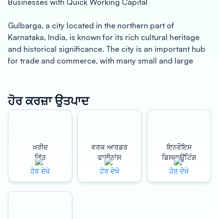
Businesses with Quick Working Capital
Gulbarga, a city located in the northern part of
Karnataka, India, is known for its rich cultural heritage
and historical significance. The city is an important hub
for trade and commerce, with many small and large
businesses operating in the area. However, many of
these businesses struggle with working capital issues
that hinder their growth and expansion. This is where
ਹੋਰ ਕਰਜ਼ਾ ਉਤਪਾਦ
Oxyzo Invoice Discounting in Gulbarga comes to the
rescue, providing businesses with quick access to
working capital to help them grow and thrive.
ਖਰੀਦ
ਵਰਕ ਆਰਡਰ
ਇਨਵੌਇਸ
Benefits of Quick Working Capital
ਵਿੱਤ
ਫਾਈਨਾਂਸ
ਡਿਸਕਾਊਂਟਿੰਗ
ਹੋਰ ਦੇਖੋ
ਹੋਰ ਦੇਖੋ
ਹੋਰ ਦੇਖੋ
The primary benefit of Oxyzo Invoice Discounting in
Gulbarga is quick and easy access to working capital.
With this facility, businesses can raise funds against their
unpaid invoices, enabling them to access the capital