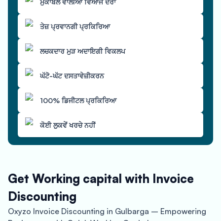
ਮੁਕਾਬਲੇ ਵਾਲੀਆਂ ਵਿਆਜ ਦਰਾਂ
ਤੇਜ਼ ਪ੍ਰਵਾਨਗੀ ਪ੍ਰਕਿਰਿਆ
ਲਚਕਦਾਰ ਮੁੜ ਅਦਾਇਗੀ ਵਿਕਲਪ
ਘੱਟੋ-ਘੱਟ ਦਸਤਾਵੇਜ਼ੀਕਰਨ
100% ਡਿਜੀਟਲ ਪ੍ਰਕਿਰਿਆ
ਕੋਈ ਲੁਕਵੇਂ ਖਰਚੇ ਨਹੀਂ
Get Working capital with Invoice
Discounting
Oxyzo Invoice Discounting in Gulbarga – Empowering