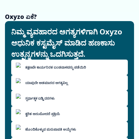
Oxyzo ಏಕೆ?
ನಿಮ್ಮ ವ್ಯವಹಾರದ ಅಗತ್ಯಗಳಿಗಾಗಿ Oxyzo
ಆಧುನಿಕ ಕಸ್ಟಮೈಸ್ ಮಾಡಿದ ಹಣಕಾಸು
ಉತ್ಪನ್ನಗಳನ್ನು ಒದಗಿಸುತ್ತದೆ.
ತಕ್ಷಣವೇ ಕಾರ್ಯನಿರತ ಬಂಡವಾಳವನ್ನು ಪಡೆಯಿರಿ
ಯಾವುದೇ ಅಡಮಾನದ ಅಗತ್ಯವಿಲ್ಲ
ಸ್ಪರ್ಧಾತ್ಮಕ ಬಡ್ಡಿ ದರಗಳು
ತ್ವರಿತ ಅನುಮೋದನೆ ಪ್ರಕ್ರಿಯೆ
ಹೊಂದಿಕೊಳ್ಳುವ ಮರುಪಾವತಿ ಆಯ್ಕೆಗಳು