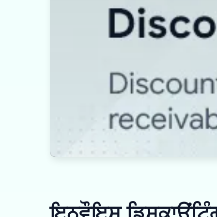
ਇਨਵੌਇਸ ਡਿਸਕਾਊਂਟਿੰਗ