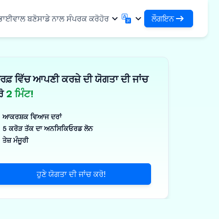
ਲੌਗਇਨ
 ਭਾਈਵਾਲ ਬਣੋ
ਸਾਡੇ ਨਾਲ ਸੰਪਰਕ ਕਰੋ
ਹੋਰ
ਲੌਗਇਨ
English
मराठी
ਆਪਣੇ ਕਰਜ਼ਿਆਂ ਅਤੇ ਸੰਸਥਾਵਾਂ ਤੱਕ ਪਹੁੰਚ ਕਰੋ
English
Marathi
ਰਫ਼ ਵਿੱਚ ਆਪਣੀ ਕਰਜ਼ੇ ਦੀ ਯੋਗਤਾ ਦੀ ਜਾਂਚ
DSA ਵਜੋਂ ਲੌਗਇਨ ਕਰੋ
हिन्दी
বাংলা
ਢਾਂਚਾ
ਆਪਣੇ ਗਾਹਕਾਂ ਦੇ ਪ੍ਰਬੰਧਨ ਲਈ ਪਹੁੰਚ
Hindi
Bengali
ਰੋ
2 ਮਿੰਟ!
ગુજરાતી
ਪੰਜਾਬੀ
ਸ ਸਾਂਝਾ ਕਰੋ
✓
 ਭਾਈਵਾਲ
Gujarati
Punjabi
ਆਕਰਸ਼ਕ ਵਿਆਜ ਦਰਾਂ
ਲੀਮਰ ਅਤੇ ਉਦਯੋਗਿਕ
ଓଡ଼ିଆ
ಕನ್ನಡ
5 ਕਰੋੜ ਤੱਕ ਦਾ ਅਨਸਿਕਿਓਰਡ ਲੋਨ
Oriya
Kannada
ਤੇਜ਼ ਮੰਜੂਰੀ
ਊਟੀਕਲ ਅਤੇ ਮੈਡੀਕਲ
தமிழ்
മലയാളം
Tamil
Malayalam
ਲਰ ਅਤੇ ਛੋਟੇ ਉਪਕਰਣ
తెలుగు
ਹੁਣੇ ਯੋਗਤਾ ਦੀ ਜਾਂਚ ਕਰੋ!
ਪक੍ਰਮ
Telugu