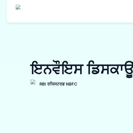
ਇਨਵੌਇਸ ਡਿਸਕਾਊਂਟ
RBI ਰਜਿਸਟਰਡ NBFC