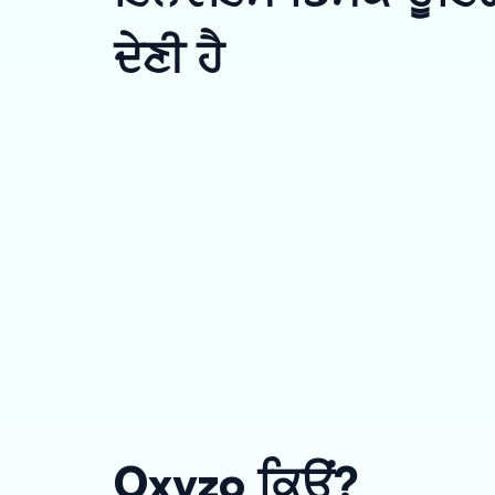
ਦੇਣੀ ਹੈ
Oxyzo ਕਿਉਂ?