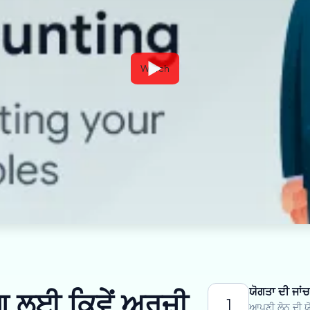
Watch
ਯੋਗਤਾ ਦੀ ਜਾਂਚ
 ਲਈ ਕਿਵੇਂ ਅਰਜ਼ੀ
1
ਆਪਣੀ ਲੋਨ ਦੀ ਯੋ