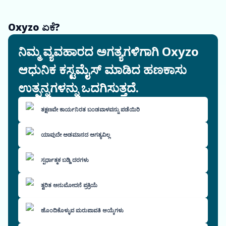
Oxyzo ಏಕೆ?
ನಿಮ್ಮ ವ್ಯವಹಾರದ ಅಗತ್ಯಗಳಿಗಾಗಿ Oxyzo
ಆಧುನಿಕ ಕಸ್ಟಮೈಸ್ ಮಾಡಿದ ಹಣಕಾಸು
ಉತ್ಪನ್ನಗಳನ್ನು ಒದಗಿಸುತ್ತದೆ.
ತಕ್ಷಣವೇ ಕಾರ್ಯನಿರತ ಬಂಡವಾಳವನ್ನು ಪಡೆಯಿರಿ
ಯಾವುದೇ ಅಡಮಾನದ ಅಗತ್ಯವಿಲ್ಲ
ಸ್ಪರ್ಧಾತ್ಮಕ ಬಡ್ಡಿ ದರಗಳು
ತ್ವರಿತ ಅನುಮೋದನೆ ಪ್ರಕ್ರಿಯೆ
ಹೊಂದಿಕೊಳ್ಳುವ ಮರುಪಾವತಿ ಆಯ್ಕೆಗಳು