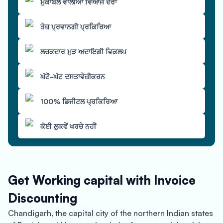
ਮੁਕਾਬਲੇ ਵਾਲੀਆਂ ਵਿਆਜ ਦਰਾਂ
ਤੇਜ਼ ਪ੍ਰਵਾਨਗੀ ਪ੍ਰਕਿਰਿਆ
ਲਚਕਦਾਰ ਮੁੜ ਅਦਾਇਗੀ ਵਿਕਲਪ
ਘੱਟੋ-ਘੱਟ ਦਸਤਾਵੇਜ਼ੀਕਰਨ
100% ਡਿਜੀਟਲ ਪ੍ਰਕਿਰਿਆ
ਕੋਈ ਲੁਕਵੇਂ ਖਰਚੇ ਨਹੀਂ
Get Working capital with Invoice
Discounting
Chandigarh, the capital city of the northern Indian states