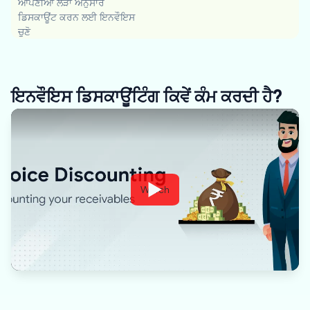
ਆਪਣੀਆਂ ਲੋੜਾਂ ਅਨੁਸਾਰ
ਡਿਸਕਾਊਂਟ ਕਰਨ ਲਈ ਇਨਵੌਇਸ
ਚੁਣੋ
ਇਨਵੌਇਸ ਡਿਸਕਾਊਂਟਿੰਗ ਕਿਵੇਂ ਕੰਮ ਕਰਦੀ ਹੈ?
Watch