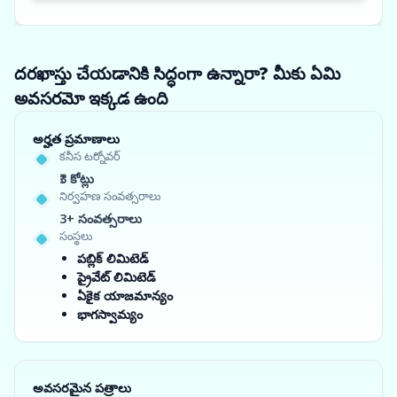
దరఖాస్తు చేయడానికి సిద్ధంగా ఉన్నారా? మీకు ఏమి
అవసరమో ఇక్కడ ఉంది
అర్హత ప్రమాణాలు
కనీస టర్నోవర్
₹3 కోట్లు
నిర్వహణ సంవత్సరాలు
3+ సంవత్సరాలు
సంస్థలు
పబ్లిక్ లిమిటెడ్
ప్రైవేట్ లిమిటెడ్
ఏకైక యాజమాన్యం
భాగస్వామ్యం
అవసరమైన పత్రాలు