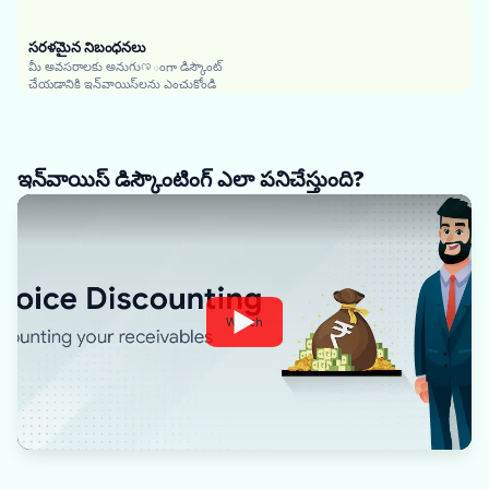
సరళమైన నిబంధనలు
మీ అవసరాలకు అనుగుಣంగా డిస్కౌంట్
చేయడానికి ఇన్‌వాయిస్‌లను ఎంచుకోండి
ఇన్‌వాయిస్ డిస్కౌంటింగ్ ఎలా పనిచేస్తుంది?
Watch