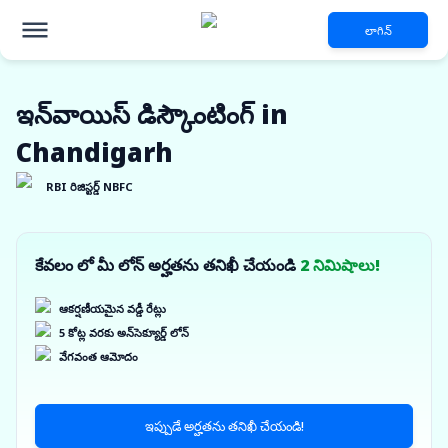
లాగిన్
ఇన్‌వాయిస్ డిస్కౌంటింగ్ in
Chandigarh
RBI రిజిస్టర్డ్ NBFC
కేవలం లో మీ లోన్ అర్హతను తనిఖీ చేయండి
2 నిమిషాలు!
ఆకర్షణీయమైన వడ్డీ రేట్లు
5 కోట్ల వరకు అన్‌సెక్యూర్డ్ లోన్
వేగవంత ఆమోదం
ఇప్పుడే అర్హతను తనిఖీ చేయండి!