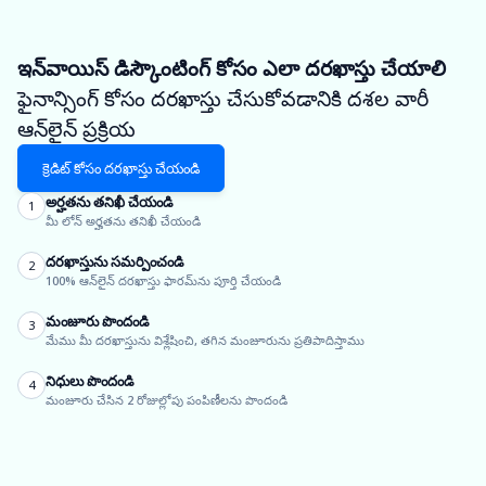
ఇన్‌వాయిస్ డిస్కౌంటింగ్ కోసం ఎలా దరఖాస్తు చేయాలి
ఫైనాన్సింగ్ కోసం దరఖాస్తు చేసుకోవడానికి దశల వారీ
ఆన్‌లైన్ ప్రక్రియ
క్రెడిట్ కోసం దరఖాస్తు చేయండి
అర్హతను తనిఖీ చేయండి
1
మీ లోన్ అర్హతను తనిఖీ చేయండి
దరఖాస్తును సమర్పించండి
2
100% ఆన్‌లైన్ దరఖాస్తు ఫారమ్‌ను పూర్తి చేయండి
మంజూరు పొందండి
3
మేము మీ దరఖాస్తును విశ్లేషించి, తగిన మంజూరును ప్రతిపాదిస్తాము
నిధులు పొందండి
4
మంజూరు చేసిన 2 రోజుల్లోపు పంపిణీలను పొందండి