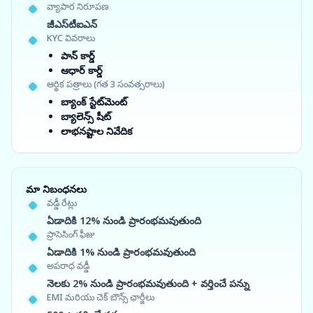
వ్యాపార నిరూపణ
జీఎస్‌టీఐఎన్
KYC వివరాలు
పాన్ కార్డ్
ఆధార్ కార్డ్
ఆర్థిక పత్రాలు (గత 3 సంవత్సరాలు)
బ్యాంక్ స్టేట్‌మెంట్
బ్యాలెన్స్ షీట్
లాభనష్టాల నివేదిక
మా నిబంధనలు
వడ్డీ రేట్లు
ఏడాదికి 12% నుండి ప్రారంభమవుతుంది
ప్రాసెసింగ్ ఫీజు
ఏడాదికి 1% నుండి ప్రారంభమవుతుంది
అపరాధ వడ్డీ
నెలకు 2% నుండి ప్రారంభమవుతుంది + వర్తించే పన్ను
EMI మరియు చెక్ బౌన్స్ ఛార్జీలు