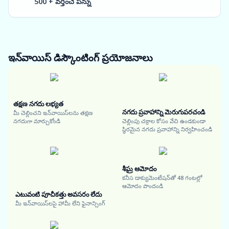
500 + వర్తించే పన్ను
ఇన్‌వాయిస్ డిస్కౌంటింగ్
ప్రయోజనాలు
తక్షణ నగదు లభ్యత
నగదు ప్రవాహాన్ని మెరుగుపరచండి
మీ చెల్లించని ఇన్‌వాయిస్‌లను తక్షణ
నగదుగా మార్చుకోండి
చెల్లింపు చక్రాల కోసం వేచి ఉండకుండా
స్థిరమైన నగదు ప్రవాహాన్ని నిర్వహించండి
శీఘ్ర ఆమోదం
కనీస డాక్యుమెంటేషన్‌తో 48 గంటల్లో
ఆమోదం పొందండి
ఎటువంటి పూచీకత్తు అవసరం లేదు
మీ ఇన్‌వాయిస్‌లపై హామీ లేని ఫైనాన్సింగ్