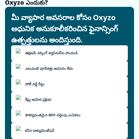
Oxyzo ఎందుకు?
మీ వ్యాపార అవసరాల కోసం Oxyzo
ఆధునిక అనుకూలీకరించిన ఫైనాన్సింగ్
ఉత్పత్తులను అందిస్తుంది.
తక్షణమే వర్కింగ్ క్యాపిటల్‌ను పొందండి
ఎటువంటి పూచీకత్తు అవసరం లేదు
పోటీ వడ్డీ రేట్లు
శీఘ్ర ఆమోద ప్రక్రియ
సౌకర్యవంతమైన తిరిగి చెల్లింపు ఎంపికలు
కనీస డాక్యుమెంటేషన్