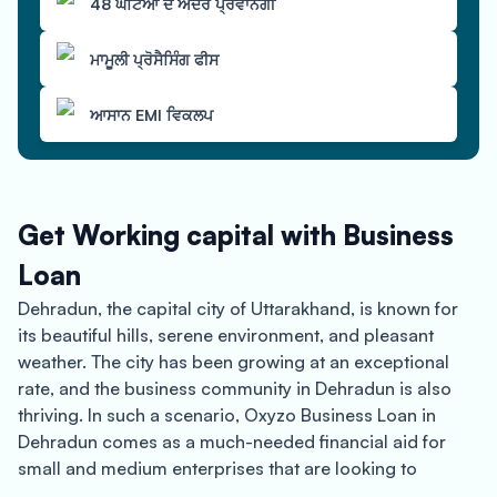
48 ਘੰਟਿਆਂ ਦੇ ਅੰਦਰ ਪ੍ਰਵਾਨਗੀ
ਮਾਮੂਲੀ ਪ੍ਰੋਸੈਸਿੰਗ ਫੀਸ
ਆਸਾਨ EMI ਵਿਕਲਪ
Get Working capital with Business
Loan
Dehradun, the capital city of Uttarakhand, is known for
its beautiful hills, serene environment, and pleasant
weather. The city has been growing at an exceptional
rate, and the business community in Dehradun is also
thriving. In such a scenario, Oxyzo Business Loan in
Dehradun comes as a much-needed financial aid for
small and medium enterprises that are looking to
expand and grow.