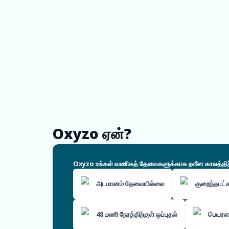
Oxyzo ஏன்?
Oxyzo உங்கள் வணிகத் தேவைகளுக்காக நவீன காலத்திற்கே
அடமானம் தேவையில்லை
குறைந்தபட
48 மணி நேரத்திற்குள் ஒப்புதல்
பெயரளவ