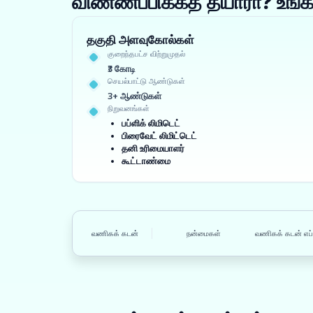
விண்ணப்பிக்கத் தயாரா? உ
தகுதி அளவுகோல்கள்
குறைந்தபட்ச விற்றுமுதல்
₹3 கோடி
செயல்பாட்டு ஆண்டுகள்
3+ ஆண்டுகள்
நிறுவனங்கள்
பப்ளிக் லிமிடெட்
பிரைவேட் லிமிட்டெட்
தனி உரிமையாளர்
கூட்டாண்மை
வணிகக் கடன்
நன்மைகள்
வணிகக் கடன் எப்