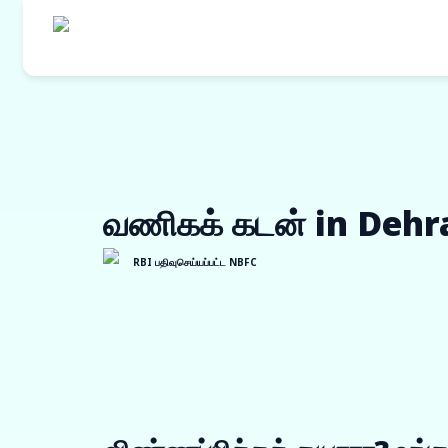
எங்களின் தயாரி
கொள்முதல் நி
வணிகக் கடன் in Deh
ஒர்க் ஆர்டர் ப
இன்வாய்ஸ் டிஸ்
RBI பதிவுசெய்யப்பட்ட NBFC
விற்பனையாளர் 