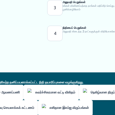
அனுமதி பெறுங்கள்
உங்கள் விண்ணப்பத்தை நாங்கள் மதிப்பீடு செய
3
முன்மொழிவோம்
நிதியைப் பெறுங்கள்
அனுமதி கிடைத்த 2 நாட்களுக்குள் விநியோகங்க
4
ற்ற தனிப்பயனாக்கப்பட்ட நிதி தயாரிப்புகளை வழங்குகிறது.
்ச ஆவணப்பணி
கவர்ச்சிகரமான வட்டி விகிதம்
நெகிழ்வான திருப்
ு செயலாக்கக் கட்டணம்
எளிதான இஎம்ஐ விருப்பங்கள்