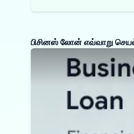
பிசினஸ் லோன் எவ்வாறு செயல