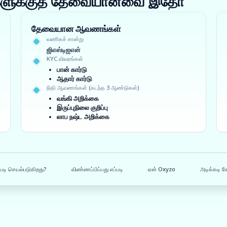
ங்களுக்குத் தேவையானவை இதோ
தேவையான ஆவணங்கள்
வணிகச் சான்று
ஜிஎஸ்டிஐஎன்
KYC விவரங்கள்
பான் கார்டு
ஆதார் கார்டு
நிதி ஆவணங்கள் (கடந்த 3 ஆண்டுகள்)
வங்கி அறிக்கை
இருப்புநிலை குறிப்பு
லாப நஷ்ட அறிக்கை
படி செயல்படுகிறது?
விண்ணப்பிப்பது எப்படி
ஏன் Oxyzo
அடிக்கடி க