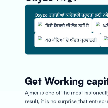
Oxyzo ਤੁਹਾਡੀਆਂ ਕਾਰੋਬਾਰੀ ਜ਼ਰੂਰਤਾਂ ਲਈ ਨਵ
ਕਿਸੇ ਗਿਰਵੀ ਦੀ ਲੋੜ ਨਹੀਂ ਹੈ
ਘੱ
48 ਘੰਟਿਆਂ ਦੇ ਅੰਦਰ ਪ੍ਰਵਾਨਗੀ
Get Working capit
Ajmer is one of the most historically
result, it is no surprise that entre