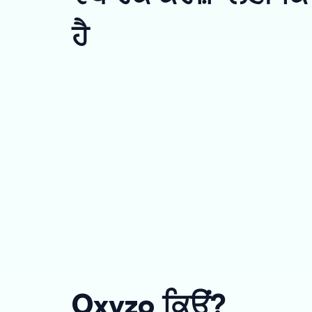
ਹੈ
Oxyzo ਕਿਉਂ?