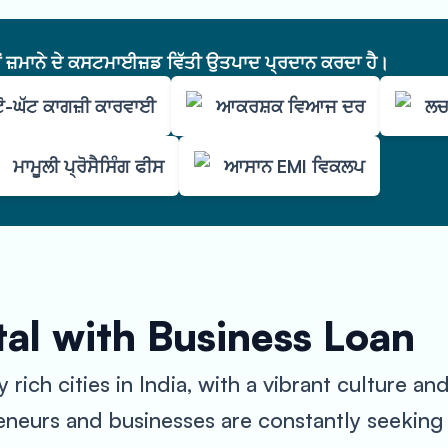
ੇਂ ਜ਼ਮਾਨੇ ਦੇ ਕਸਟਮਾਈਜ਼ਡ ਵਿੱਤੀ ਉਤਪਾਦ ਪ੍ਰਦਾਨ ਕਰਦਾ ਹੈ।
ਟੋ-ਘੱਟ ਕਾਗਜ਼ੀ ਕਾਰਵਾਈ
ਆਕਰਸ਼ਕ ਵਿਆਜ ਦਰ
ਲਚ
ਮਾਮੂਲੀ ਪ੍ਰੋਸੈਸਿੰਗ ਫੀਸ
ਆਸਾਨ EMI ਵਿਕਲਪ
al with Business Loan
 rich cities in India, with a vibrant culture an
preneurs and businesses are constantly seeking f