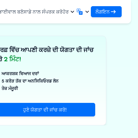
ਲੌਗਇਨ
 ਭਾਈਵਾਲ ਬਣੋ
ਸਾਡੇ ਨਾਲ ਸੰਪਰਕ ਕਰੋ
ਹੋਰ
ਲੌਗਇਨ
English
मराठी
ਆਪਣੇ ਕਰਜ਼ਿਆਂ ਅਤੇ ਸੰਸਥਾਵਾਂ ਤੱਕ ਪਹੁੰਚ ਕਰੋ
English
Marathi
ਰਫ਼ ਵਿੱਚ ਆਪਣੀ ਕਰਜ਼ੇ ਦੀ ਯੋਗਤਾ ਦੀ ਜਾਂਚ
DSA ਵਜੋਂ ਲੌਗਇਨ ਕਰੋ
हिन्दी
বাংলা
ਢਾਂਚਾ
ਆਪਣੇ ਗਾਹਕਾਂ ਦੇ ਪ੍ਰਬੰਧਨ ਲਈ ਪਹੁੰਚ
Hindi
Bengali
ਰੋ
2 ਮਿੰਟ!
ગુજરાતી
ਪੰਜਾਬੀ
ਸ ਸਾਂਝਾ ਕਰੋ
✓
 ਭਾਈਵਾਲ
Gujarati
Punjabi
ਆਕਰਸ਼ਕ ਵਿਆਜ ਦਰਾਂ
ਲੀਮਰ ਅਤੇ ਉਦਯੋਗਿਕ
ଓଡ଼ିଆ
ಕನ್ನಡ
5 ਕਰੋੜ ਤੱਕ ਦਾ ਅਨਸਿਕਿਓਰਡ ਲੋਨ
Oriya
Kannada
ਤੇਜ਼ ਮੰਜੂਰੀ
ਊਟੀਕਲ ਅਤੇ ਮੈਡੀਕਲ
தமிழ்
മലയാളം
Tamil
Malayalam
ਲਰ ਅਤੇ ਛੋਟੇ ਉਪਕਰਣ
తెలుగు
ਹੁਣੇ ਯੋਗਤਾ ਦੀ ਜਾਂਚ ਕਰੋ!
ਪक੍ਰਮ
Telugu