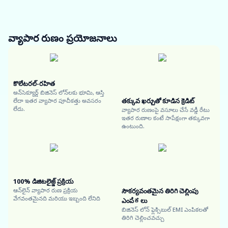
వ్యాపార రుణం
ప్రయోజనాలు
కొలేటరల్-రహిత
అన్‌సెక్యూర్డ్ బిజినెస్ లోన్‌లకు భూమి, ఆస్తి
తక్కువ ఖర్చుతో కూడిన క్రెడిట్
లేదా ఇతర వ్యాపార పూచీకత్తు అవసరం
లేదు.
వ్యాపార రుణంపై వసూలు చేసే వడ్డీ రేటు
ఇతర రుణాల కంటే సాపేక్షంగా తక్కువగా
ఉంటుంది.
100% డిజిటలైజ్డ్ ప్రక్రియ
ఆన్‌లైన్ వ్యాపార రుణ ప్రక్రియ
సౌకర్యవంతమైన తిరిగి చెల్లింపు
వేగవంతమైనది మరియు ఇబ్బంది లేనిది
ఎంపಿಕలు
బిజినెస్ లోన్ ఫ్లెక్సిబుల్ EMI ఎంపికలతో
తిరిగి చెల్లించవచ్చు