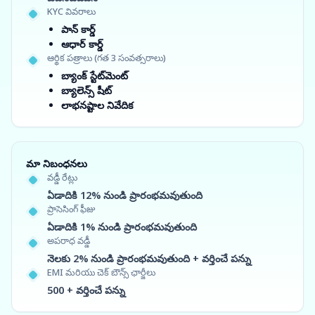
KYC వివరాలు
పాన్ కార్డ్
ఆధార్ కార్డ్
ఆర్థిక పత్రాలు (గత 3 సంవత్సరాలు)
బ్యాంక్ స్టేట్‌మెంట్
బ్యాలెన్స్ షీట్
లాభనష్టాల నివేదిక
మా నిబంధనలు
వడ్డీ రేట్లు
ఏడాదికి 12% నుండి ప్రారంభమవుతుంది
ప్రాసెసింగ్ ఫీజు
ఏడాదికి 1% నుండి ప్రారంభమవుతుంది
అపరాధ వడ్డీ
నెలకు 2% నుండి ప్రారంభమవుతుంది + వర్తించే పన్ను
EMI మరియు చెక్ బౌన్స్ ఛార్జీలు
500 + వర్తించే పన్ను