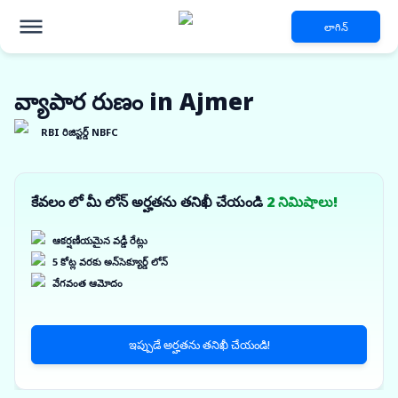
లాగిన్
వ్యాపార రుణం in Ajmer
RBI రిజిస్టర్డ్ NBFC
కేవలం లో మీ లోన్ అర్హతను తనిఖీ చేయండి
2 నిమిషాలు!
ఆకర్షణీయమైన వడ్డీ రేట్లు
5 కోట్ల వరకు అన్‌సెక్యూర్డ్ లోన్
వేగవంత ఆమోదం
ఇప్పుడే అర్హతను తనిఖీ చేయండి!