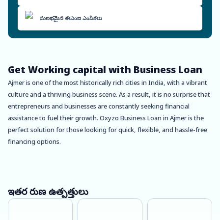
సులభమైన ఈఎంఐ ఎంపికలు
Get Working capital with Business Loan
Ajmer is one of the most historically rich cities in India, with a vibrant
culture and a thriving business scene. As a result, it is no surprise that
entrepreneurs and businesses are constantly seeking financial
assistance to fuel their growth. Oxyzo Business Loan in Ajmer is the
perfect solution for those looking for quick, flexible, and hassle-free
financing options.
One of the main benefits of Oxyzo Business Loan in Ajmer is that it is
collateral-free. This means that businesses do not need to provide
any security or collateral to avail of the loan. This is especially
ఇతర రుణ ఉత్పత్తులు
beneficial for small and medium-sized businesses, who may not have
the necessary assets to pledge as security. By eliminating the need for