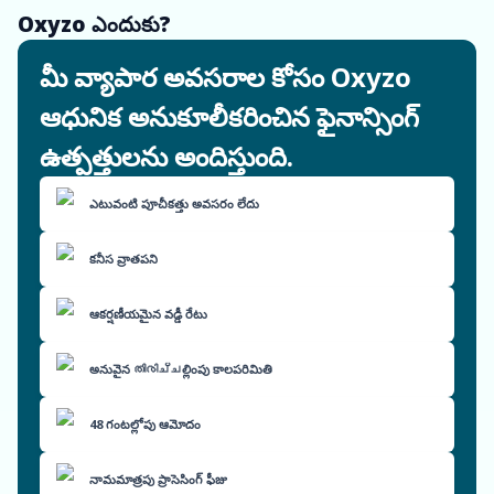
Oxyzo ఎందుకు?
మీ వ్యాపార అవసరాల కోసం Oxyzo
ఆధునిక అనుకూలీకరించిన ఫైనాన్సింగ్
ఉత్పత్తులను అందిస్తుంది.
ఎటువంటి పూచీకత్తు అవసరం లేదు
కనీస వ్రాతపని
ఆకర్షణీయమైన వడ్డీ రేటు
అనువైన തിരിച്ചల్లింపు కాలపరిమితి
48 గంటల్లోపు ఆమోదం
నామమాత్రపు ప్రాసెసింగ్ ఫీజు