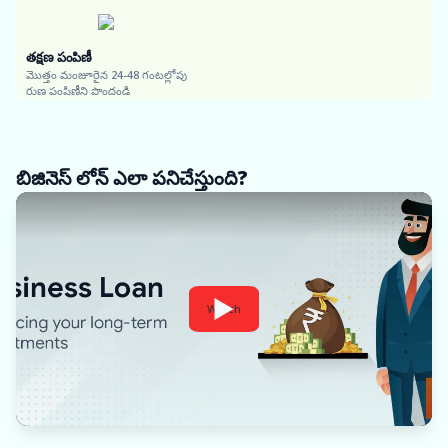
తక్షణ పంపిణీ
మొత్తం మంజూరైన 24-48 గంటల్లోపు
రుణ పంపిణీని పొందండి
బిజినెస్ లోన్ ఎలా పనిచేస్తుంది?
Watch