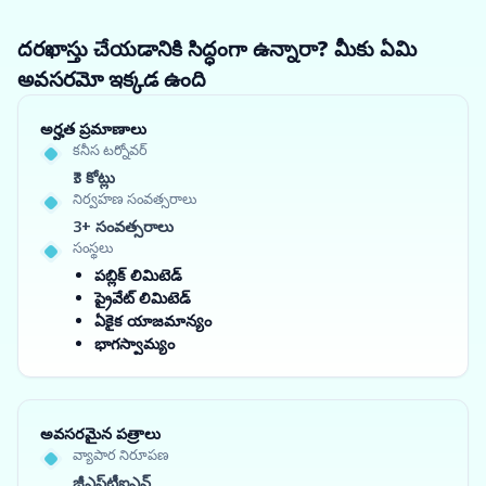
దరఖాస్తు చేయడానికి సిద్ధంగా ఉన్నారా? మీకు ఏమి
అవసరమో ఇక్కడ ఉంది
అర్హత ప్రమాణాలు
కనీస టర్నోవర్
₹3 కోట్లు
నిర్వహణ సంవత్సరాలు
3+ సంవత్సరాలు
సంస్థలు
పబ్లిక్ లిమిటెడ్
ప్రైవేట్ లిమిటెడ్
ఏకైక యాజమాన్యం
భాగస్వామ్యం
అవసరమైన పత్రాలు
వ్యాపార నిరూపణ
జీఎస్‌టీఐఎన్