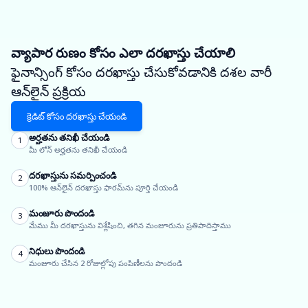
వ్యాపార రుణం కోసం ఎలా దరఖాస్తు చేయాలి
ఫైనాన్సింగ్ కోసం దరఖాస్తు చేసుకోవడానికి దశల వారీ
ఆన్‌లైన్ ప్రక్రియ
క్రెడిట్ కోసం దరఖాస్తు చేయండి
అర్హతను తనిఖీ చేయండి
1
మీ లోన్ అర్హతను తనిఖీ చేయండి
దరఖాస్తును సమర్పించండి
2
100% ఆన్‌లైన్ దరఖాస్తు ఫారమ్‌ను పూర్తి చేయండి
మంజూరు పొందండి
3
మేము మీ దరఖాస్తును విశ్లేషించి, తగిన మంజూరును ప్రతిపాదిస్తాము
నిధులు పొందండి
4
మంజూరు చేసిన 2 రోజుల్లోపు పంపిణీలను పొందండి