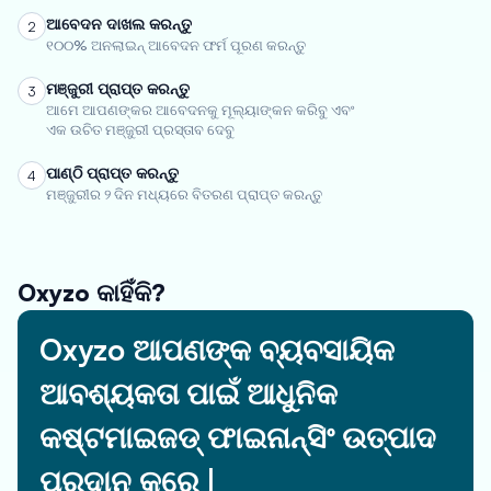
ଆବେଦନ ଦାଖଲ କରନ୍ତୁ
2
୧୦୦% ଅନଲାଇନ୍ ଆବେଦନ ଫର୍ମ ପୂରଣ କରନ୍ତୁ
ମଞ୍ଜୁରୀ ପ୍ରାପ୍ତ କରନ୍ତୁ
3
ଆମେ ଆପଣଙ୍କର ଆବେଦନକୁ ମୂଲ୍ୟାଙ୍କନ କରିବୁ ଏବଂ
ଏକ ଉଚିତ ମଞ୍ଜୁରୀ ପ୍ରସ୍ତାବ ଦେବୁ
ପାଣ୍ଠି ପ୍ରାପ୍ତ କରନ୍ତୁ
4
ମଞ୍ଜୁରୀର ୨ ଦିନ ମଧ୍ୟରେ ବିତରଣ ପ୍ରାପ୍ତ କରନ୍ତୁ
Oxyzo କାହିଁକି?
Oxyzo ଆପଣଙ୍କ ବ୍ୟବସାୟିକ
ଆବଶ୍ୟକତା ପାଇଁ ଆଧୁନିକ
କଷ୍ଟମାଇଜଡ୍ ଫାଇନାନ୍ସିଂ ଉତ୍ପାଦ
ପ୍ରଦାନ କରେ |