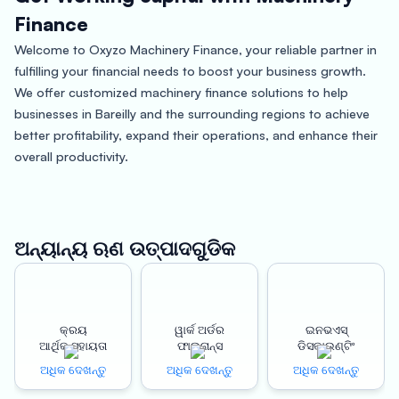
Finance
Welcome to Oxyzo Machinery Finance, your reliable partner in
fulfilling your financial needs to boost your business growth.
We offer customized machinery finance solutions to help
businesses in Bareilly and the surrounding regions to achieve
better profitability, expand their operations, and enhance their
overall productivity.
About Bareilly:
Bareilly is a city located in the northern state of Uttar Pradesh,
ଅନ୍ୟାନ୍ୟ ଋଣ ଉତ୍ପାଦଗୁଡିକ
India. It is a rapidly growing city that is home to several small
and medium-scale industries. Agriculture, agro-based
industries, and textiles are some of the major contributors to
the city’s economy. Bareilly is also known for its rich cultural
କ୍ରୟ
ୱାର୍କ ଅର୍ଡର
ଇନଭଏସ୍
ଆର୍ଥିକ ସହାୟତା
ଫାଇନାନ୍ସ
ଡିସକାଉଣ୍ଟିଂ
heritage, beautiful temples, and historical monuments.
ଅଧିକ ଦେଖନ୍ତୁ
ଅଧିକ ଦେଖନ୍ତୁ
ଅଧିକ ଦେଖନ୍ତୁ
Benefits of Choosing Oxyzo Machinery Finance: