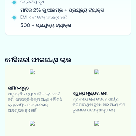
ଦଣ୍ଡନୀୟ ସୁଧ
ମାସିକ 2% ରୁ ଆରମ୍ଭ + ପ୍ରଯୁଜ୍ୟ ଟ୍ୟାକ୍ସ
EMI ଏବଂ ଚେକ୍ ବାଉନ୍ସ ଚାର୍ଜ
500 + ପ୍ରଯୁଜ୍ୟ ଟ୍ୟାକ୍ସ
ମେସିନାରୀ ଫାଇନାନ୍ସ
ଲାଭ
ଜାମିନ-ମୁକ୍ତ
ସ୍ୱଳ୍ପ ମୂଲ୍ୟର ଋଣ
ଅସୁରକ୍ଷିତ ବ୍ୟବସାୟିକ ଋଣ ପାଇଁ
ବ୍ୟବସାୟ ଋଣ ଉପରେ ଧାର୍ଯ୍ୟ
ଜମି, ସମ୍ପତ୍ତି କିମ୍ବା ଅନ୍ୟ କୌଣସି
କରାଯାଉଥିବା ସୁଦ୍ଧ ହାର ଅନ୍ୟ ଋଣ
ବ୍ୟବସାୟିକ କୋଲାଟେରାଲ୍
ତୁଳନାରେ ଅପେକ୍ଷାକୃତ କମ୍
ଆବଶ୍ୟକ ହୁଏ ନାହିଁ