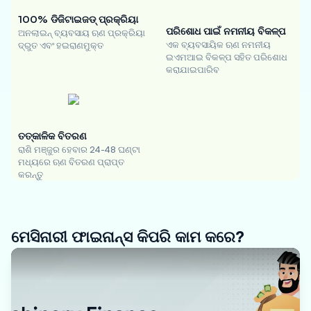
100% ଡିଜିଟାଇଜଡ୍ ପ୍ରକ୍ରିୟା
ପରିଶୋଧ ପାଇଁ ନମନୀୟ ବିକଳ୍ପ
ଅନଲାଇନ୍ ବ୍ୟବସାୟ ଋଣ ପ୍ରକ୍ରିୟା
ଏକ ବ୍ୟବସାୟିକ ଋଣ ନମନୀୟ
ଦ୍ରୁତ ଏବଂ ହଇରାଣମୁକ୍ତ
ଇଏମଆଇ ବିକଳ୍ପ ସହିତ ପରିଶୋଧ
କରାଯାଇପାରିବ
ତତ୍କାଳିକ ବିତରଣ
ରାଶି ମଞ୍ଜୁର ହେବାର 24-48 ଘଣ୍ଟା
ମଧ୍ୟରେ ଋଣ ବିତରଣ ପ୍ରାପ୍ତ
କରନ୍ତୁ
ମେସିନାରୀ ଫାଇନାନ୍ସ କିପରି କାମ କରେ?