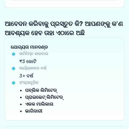
ଆବେଦନ କରିବାକୁ ପ୍ରସ୍ତୁତ କି? ଆପଣଙ୍କୁ କ’ଣ
ଆବଶ୍ୟକ ହେବ ତାହା ଏଠାରେ ଅଛି
ଯୋଗ୍ୟତା ମାନଦଣ୍ଡ
ସର୍ବନିମ୍ନ କାରବାର
₹3 କୋଟି
କାର୍ଯ୍ୟକାଳର ବର୍ଷ
3+ ବର୍ଷ
ସଂସ୍ଥାଗୁଡ଼ିକ
ପବ୍ଲିକ ଲିମିଟେଡ୍
ପ୍ରାଇଭେଟ୍ ଲିମିଟେଡ୍
ଏକକ ମାଲିକାନା
ଭାଗିଦାରୀ