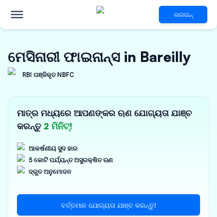
ଲଗଇନ୍
ମେସିନାରୀ ଫାଇନାନ୍ସ in Bareilly
RBI ପଞ୍ଜିକୃତ NBFC
ମାତ୍ର ମଧ୍ୟରେ ଆପଣଙ୍କର ଋଣ ଯୋଗ୍ୟତା ଯାଞ୍ଚ
କରନ୍ତୁ
2 ମିନିଟ୍!
ଆକର୍ଷଣୀୟ ସୁଦ ହାର
5 କୋଟି ପର୍ଯ୍ୟନ୍ତ ଅସୁରକ୍ଷିତ ଋଣ
ଦ୍ରୁତ ଅନୁମୋଦନ
ବର୍ତ୍ତମାନ ଯୋଗ୍ୟତା ଯାଞ୍ଚ କରନ୍ତୁ!