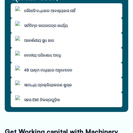
କୌଣସି ବନ୍ଧକର ଆବଶ୍ୟକତା ନାହିଁ
ସର୍ବନିମ୍ନ କାଗଜପତ୍ର କାର୍ଯ୍ୟ
ଆକର୍ଷଣୀୟ ସୁଧ ହାର
ନମନୀୟ ପରିଶୋଧ ଅବଧି
48 ଘଣ୍ଟା ମଧ୍ୟରେ ଅନୁମୋଦନ
ସାମାନ୍ୟ ପ୍ରକ୍ରିୟାକରଣ ଶୁଳ୍କ
ସହଜ EMI ବିକଳ୍ପଗୁଡ଼ିକ
Get Working capital with Machinery