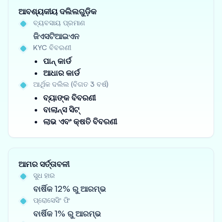
ଆବଶ୍ୟକୀୟ ଦଲିଲଗୁଡ଼ିକ
ବ୍ୟବସାୟ ପ୍ରମାଣ
ଜିଏସଟିଆଇଏନ
KYC ବିବରଣୀ
ପାନ୍ କାର୍ଡ
ଆଧାର କାର୍ଡ
ଆର୍ଥିକ ଦଲିଲ (ବିଗତ 3 ବର୍ଷ)
ବ୍ୟାଙ୍କ ବିବରଣୀ
ବାଲାନ୍ସ ସିଟ୍
ଲାଭ ଏବଂ କ୍ଷତି ବିବରଣୀ
ଆମର ସର୍ତ୍ତାବଳୀ
ସୁଧ ହାର
ବାର୍ଷିକ 12% ରୁ ଆରମ୍ଭ
ପ୍ରୋସେସିଂ ଫି
ବାର୍ଷିକ 1% ରୁ ଆରମ୍ଭ