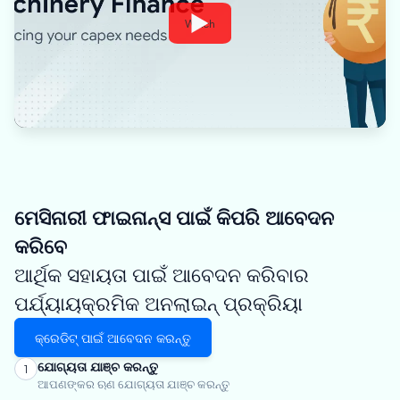
Watch
ମେସିନାରୀ ଫାଇନାନ୍ସ ପାଇଁ କିପରି ଆବେଦନ
କରିବେ
ଆର୍ଥିକ ସହାୟତା ପାଇଁ ଆବେଦନ କରିବାର
ପର୍ଯ୍ୟାୟକ୍ରମିକ ଅନଲାଇନ୍ ପ୍ରକ୍ରିୟା
କ୍ରେଡିଟ୍ ପାଇଁ ଆବେଦନ କରନ୍ତୁ
ଯୋଗ୍ୟତା ଯାଞ୍ଚ କରନ୍ତୁ
1
ଆପଣଙ୍କର ଋଣ ଯୋଗ୍ୟତା ଯାଞ୍ଚ କରନ୍ତୁ