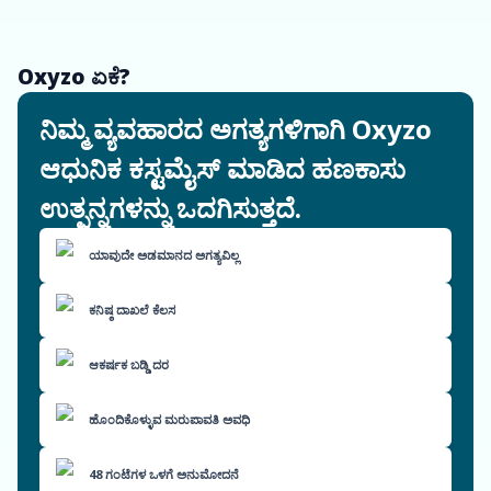
Oxyzo ಏಕೆ?
ನಿಮ್ಮ ವ್ಯವಹಾರದ ಅಗತ್ಯಗಳಿಗಾಗಿ Oxyzo
ಆಧುನಿಕ ಕಸ್ಟಮೈಸ್ ಮಾಡಿದ ಹಣಕಾಸು
ಉತ್ಪನ್ನಗಳನ್ನು ಒದಗಿಸುತ್ತದೆ.
ಯಾವುದೇ ಅಡಮಾನದ ಅಗತ್ಯವಿಲ್ಲ
ಕನಿಷ್ಠ ದಾಖಲೆ ಕೆಲಸ
ಆಕರ್ಷಕ ಬಡ್ಡಿ ದರ
ಹೊಂದಿಕೊಳ್ಳುವ ಮರುಪಾವತಿ ಅವಧಿ
48 ಗಂಟೆಗಳ ಒಳಗೆ ಅನುಮೋದನೆ