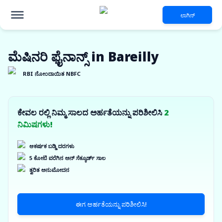
ಲಾಗಿನ್
ಮೆಷಿನರಿ ಫೈನಾನ್ಸ್ in Bareilly
RBI ನೋಂದಾಯಿತ NBFC
ಕೇವಲ ರಲ್ಲಿ ನಿಮ್ಮ ಸಾಲದ ಅರ್ಹತೆಯನ್ನು ಪರಿಶೀಲಿಸಿ
2
ನಿಮಿಷಗಳು!
ಆಕರ್ಷಕ ಬಡ್ಡಿ ದರಗಳು
5 ಕೋಟಿ ವರೆಗಿನ ಅನ್ ಸೆಕ್ಯೂರ್ಡ್ ಸಾಲ
ತ್ವರಿತ ಅನುಮೋದನ
ಈಗ ಅರ್ಹತೆಯನ್ನು ಪರಿಶೀಲಿಸಿ!