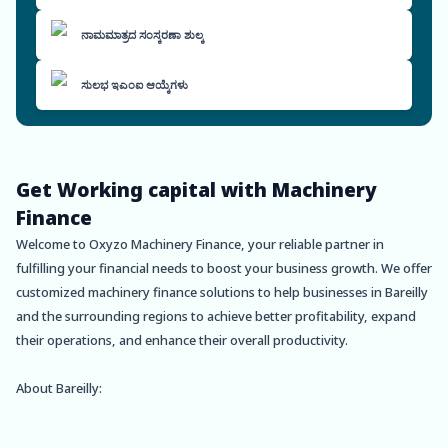
ನಾಮಮಾತ್ರದ ಸಂಸ್ಕರಣಾ ಶುಲ್ಕ
ಸುಲಭ ಇಎಂಐ ಆಯ್ಕೆಗಳು
Get Working capital with Machinery
Finance
Welcome to Oxyzo Machinery Finance, your reliable partner in
fulfilling your financial needs to boost your business growth. We offer
customized machinery finance solutions to help businesses in Bareilly
and the surrounding regions to achieve better profitability, expand
their operations, and enhance their overall productivity.
About Bareilly:
Bareilly is a city located in the northern state of Uttar Pradesh, India.