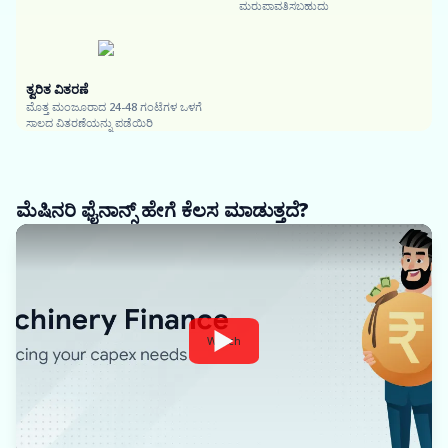
ಮರುಪಾವತಿಸಬಹುದು
ತ್ವರಿತ ವಿತರಣೆ
ಮೊತ್ತ ಮಂಜೂರಾದ 24-48 ಗಂಟೆಗಳ ಒಳಗೆ
ಸಾಲದ ವಿತರಣೆಯನ್ನು ಪಡೆಯಿರಿ
ಮೆಷಿನರಿ ಫೈನಾನ್ಸ್ ಹೇಗೆ ಕೆಲಸ ಮಾಡುತ್ತದೆ?
Watch