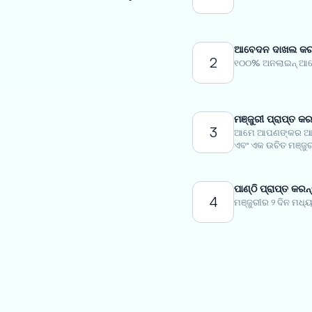
ଆବେଦନ ଦାଖଲ କରନ
2
୧୦୦% ଅନଲାଇନ୍ ଆବେ
ମଞ୍ଜୁରୀ ପ୍ରାପ୍ତ କର
3
ଆମେ ଆପଣଙ୍କର ଆବେ
ଏବଂ ଏକ ଉଚିତ ମଞ୍ଜୁର
ପାଣ୍ଠି ପ୍ରାପ୍ତ କରନ୍
4
ମଞ୍ଜୁରୀର ୨ ଦିନ ମଧ୍