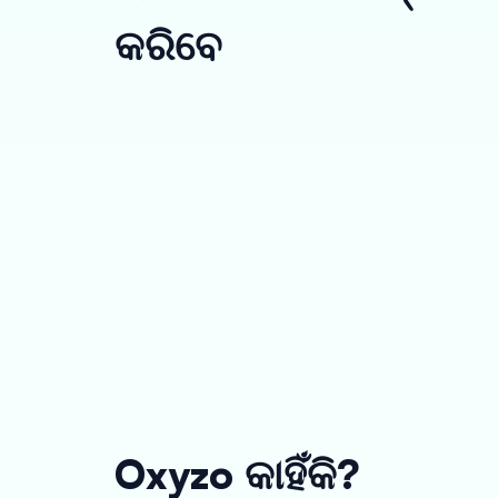
କରିବେ
Oxyzo କାହିଁକି?