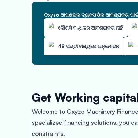
Oxyzo ଆପଣଙ୍କ ବ୍ୟବସାୟିକ ଆବଶ୍ୟକତା ପାଇଁ ଆ
କୌଣସି ବନ୍ଧକର ଆବଶ୍ୟକତା ନାହିଁ
48 ଘଣ୍ଟା ମଧ୍ୟରେ ଅନୁମୋଦନ
Get Working capita
Welcome to Oxyzo Machinery Finance i
specialized financing solutions, you c
constraints.