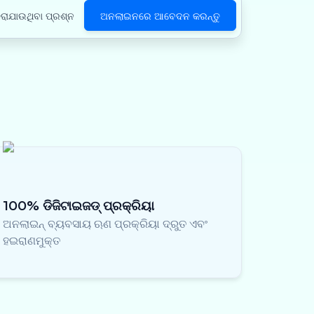
ରାଯାଉଥିବା ପ୍ରଶ୍ନ
ଅନଲାଇନରେ ଆବେଦନ କରନ୍ତୁ
100% ଡିଜିଟାଇଜଡ୍ ପ୍ରକ୍ରିୟା
ଅନଲାଇନ୍ ବ୍ୟବସାୟ ଋଣ ପ୍ରକ୍ରିୟା ଦ୍ରୁତ ଏବଂ
ହଇରାଣମୁକ୍ତ