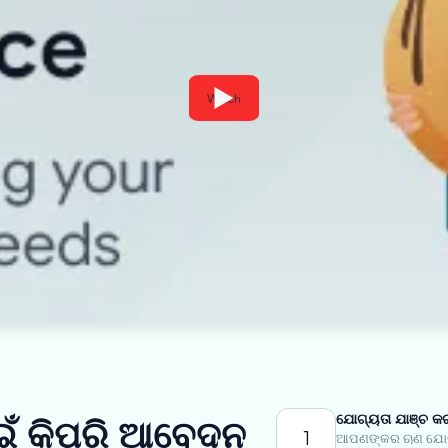
Watch
ଯୋଗ୍ୟତା ଯାଞ୍ଚ କର
ାଇଁ କିପରି ଆବେଦନ
1
ଆପଣଙ୍କର ଋଣ ଯୋଗ୍ୟ