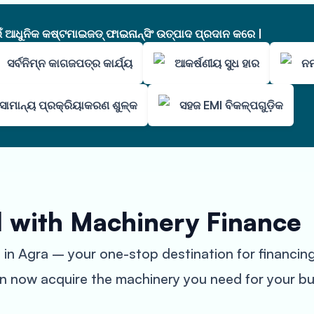
ଧୁନିକ କଷ୍ଟମାଇଜଡ୍ ଫାଇନାନ୍ସିଂ ଉତ୍ପାଦ ପ୍ରଦାନ କରେ |
ସର୍ବନିମ୍ନ କାଗଜପତ୍ର କାର୍ଯ୍ୟ
ଆକର୍ଷଣୀୟ ସୁଧ ହାର
ନମ
ସାମାନ୍ୟ ପ୍ରକ୍ରିୟାକରଣ ଶୁଳ୍କ
ସହଜ EMI ବିକଳ୍ପଗୁଡ଼ିକ
l with Machinery Finance
n Agra – your one-stop destination for financing 
an now acquire the machinery you need for your bu