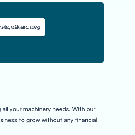
ନୀୟ ପରିଶୋଧ ଅବଧି
all your machinery needs. With our
siness to grow without any financial