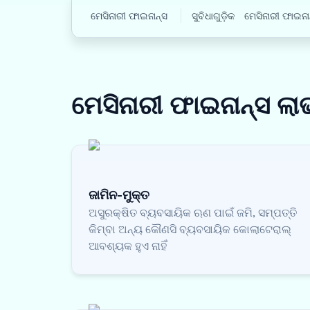
ମେସିନାରୀ ଫାଇନାନ୍ସ
ସୁବିଧାଗୁଡ଼ିକ
ମେସିନାରୀ ଫାଇନା
ମେସିନାରୀ ଫାଇନାନ୍ସ
ଲା
ଜାମିନ-ମୁକ୍ତ
ଅସୁରକ୍ଷିତ ବ୍ୟବସାୟିକ ଋଣ ପାଇଁ ଜମି, ସମ୍ପତ୍ତି
କିମ୍ବା ଅନ୍ୟ କୌଣସି ବ୍ୟବସାୟିକ କୋଲାଟେରାଲ୍
ଆବଶ୍ୟକ ହୁଏ ନାହିଁ