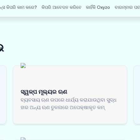
ନ୍ସ କିପରି କାମ କରେ?
କିପରି ଆବେଦନ କରିବେ
କାହିଁକି Oxyzo
ବାରମ୍ବାର ପଚ
ଭ
ସ୍ୱଳ୍ପ ମୂଲ୍ୟର ଋଣ
ବ୍ୟବସାୟ ଋଣ ଉପରେ ଧାର୍ଯ୍ୟ କରାଯାଉଥିବା ସୁଦ୍ଧ
ହାର ଅନ୍ୟ ଋଣ ତୁଳନାରେ ଅପେକ୍ଷାକୃତ କମ୍