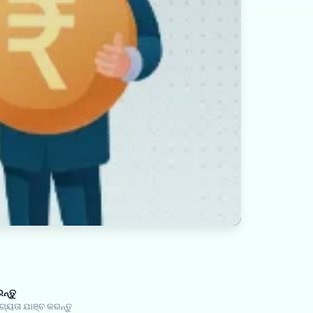
ନ୍ତୁ
ତା ଯାଞ୍ଚ କରନ୍ତୁ