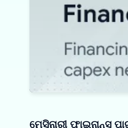
ମେସିନାରୀ ଫାଇନାନ୍ସ ପ