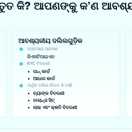
ତୁତ କି? ଆପଣଙ୍କୁ କ’ଣ ଆବଶ୍
ଆବଶ୍ୟକୀୟ ଦଲିଲଗୁଡ଼ିକ
ବ୍ୟବସାୟ ପ୍ରମାଣ
ଜିଏସଟିଆଇଏନ
KYC ବିବରଣୀ
ପାନ୍ କାର୍ଡ
ଆଧାର କାର୍ଡ
ଆର୍ଥିକ ଦଲିଲ (ବିଗତ 3 ବର୍ଷ)
ବ୍ୟାଙ୍କ ବିବରଣୀ
ବାଲାନ୍ସ ସିଟ୍
ଲାଭ ଏବଂ କ୍ଷତି ବିବରଣୀ