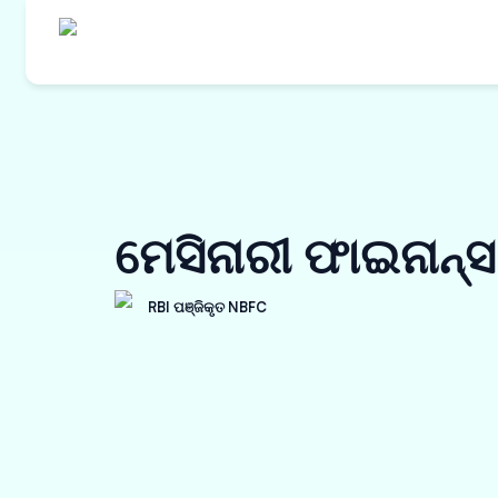
ଆମର ଉତ୍
କ୍ରୟ ଅର୍
ମେସିନାରୀ ଫାଇନାନ୍ସ
ୱାର୍କ ଅର୍
ଇନଭଏସ୍ ଡ
RBI ପଞ୍ଜିକୃତ NBFC
ବିକ୍ରେତା 