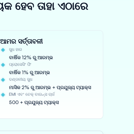
ୟକ ହେବ ତାହା ଏଠାରେ
ଆମର ସର୍ତ୍ତାବଳୀ
ସୁଧ ହାର
ବାର୍ଷିକ 12% ରୁ ଆରମ୍ଭ
ପ୍ରୋସେସିଂ ଫି
ବାର୍ଷିକ 1% ରୁ ଆରମ୍ଭ
ଦଣ୍ଡନୀୟ ସୁଧ
ମାସିକ 2% ରୁ ଆରମ୍ଭ + ପ୍ରଯୁଜ୍ୟ ଟ୍ୟାକ୍ସ
EMI ଏବଂ ଚେକ୍ ବାଉନ୍ସ ଚାର୍ଜ
500 + ପ୍ରଯୁଜ୍ୟ ଟ୍ୟାକ୍ସ