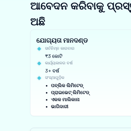
ଆବେଦନ କରିବାକୁ ପ୍ରସ୍
ଅଛି
ଯୋଗ୍ୟତା ମାନଦଣ୍ଡ
ସର୍ବନିମ୍ନ କାରବାର
₹3 କୋଟି
କାର୍ଯ୍ୟକାଳର ବର୍ଷ
3+ ବର୍ଷ
ସଂସ୍ଥାଗୁଡ଼ିକ
ପବ୍ଲିକ ଲିମିଟେଡ୍
ପ୍ରାଇଭେଟ୍ ଲିମିଟେଡ୍
ଏକକ ମାଲିକାନା
ଭାଗିଦାରୀ