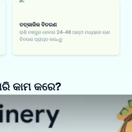
ତତ୍କାଳିକ ବିତରଣ
ରାଶି ମଞ୍ଜୁର ହେବାର 24-48 ଘଣ୍ଟା ମଧ୍ୟରେ ଋଣ
ବିତରଣ ପ୍ରାପ୍ତ କରନ୍ତୁ
ିପରି କାମ କରେ?