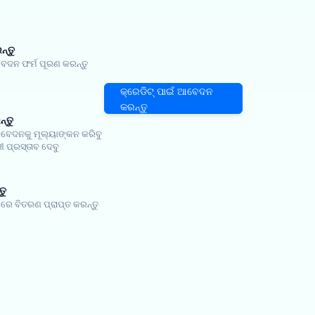
୍ତୁ
ଦନ ଫର୍ମ ପୂରଣ କରନ୍ତୁ
କ୍ରେଡିଟ୍ ପାଇଁ ଆବେଦନ
କରନ୍ତୁ
ନ୍ତୁ
ଦନକୁ ମୂଲ୍ୟାଙ୍କନ କରିବୁ
ୀ ପ୍ରସ୍ତାବ ଦେବୁ
ତୁ
ୟରେ ବିତରଣ ପ୍ରାପ୍ତ କରନ୍ତୁ