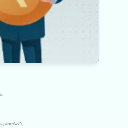
ಸಿ
ನ್ನು ಪೂರ್ಣಗೊಳಿಸಿ