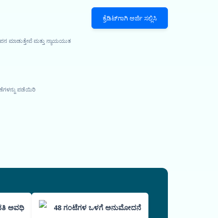
ಕ್ರೆಡಿಟ್‌ಗಾಗಿ ಅರ್ಜಿ ಸಲ್ಲಿಸಿ
ಾಪನ ಮಾಡುತ್ತೇವೆ ಮತ್ತು ನ್ಯಾಯಯುತ
ೆಗಳನ್ನು ಪಡೆಯಿರಿ
ತಿ ಅವಧಿ
48 ಗಂಟೆಗಳ ಒಳಗೆ ಅನುಮೋದನೆ