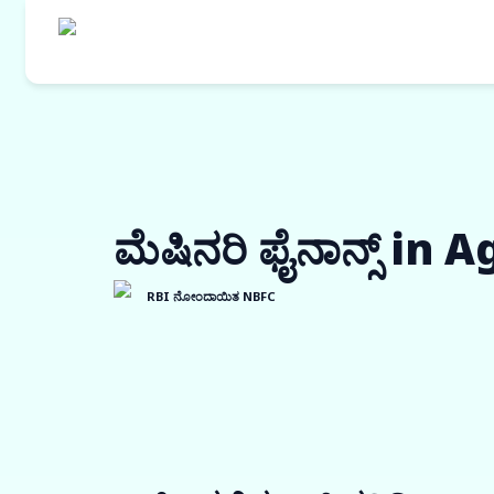
ಮೆಷಿನರಿ ಫೈನಾನ್ಸ್ in 
RBI ನೋಂದಾಯಿತ NBFC