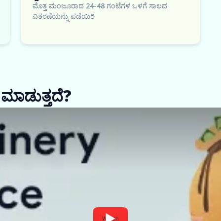
ಮೊತ್ತ ಮಂಜೂರಾದ 24-48 ಗಂಟೆಗಳ ಒಳಗೆ ಸಾಲದ
ವಿತರಣೆಯನ್ನು ಪಡೆಯಿರಿ
 ಮಾಡುತ್ತದೆ?
Watch