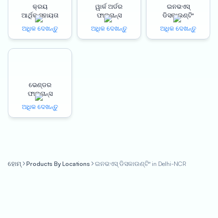
କ୍ରୟ
ୱାର୍କ ଅର୍ଡର
ଇନଭଏସ୍
ଆର୍ଥିକ ସହାୟତା
ଫାଇନାନ୍ସ
ଡିସକାଉଣ୍ଟିଂ
That’s where Oxyzo Invoice Discounting comes in. With their
innovative financing solutions, they help businesses in Delhi
ଅଧିକ ଦେଖନ୍ତୁ
ଅଧିକ ଦେଖନ୍ତୁ
ଅଧିକ ଦେଖନ୍ତୁ
NCR get the capital they need to grow and succeed. One of
the biggest benefits of their services is the speed at which they
can provide funding. Unlike traditional lenders, Oxyzo Invoice
Discounting offers a quick and efficient financing process that
ଭେଣ୍ଡର
can provide businesses with the working capital they need in
ଫାଇନାନ୍ସ
as little as 24 hours.
ଅଧିକ ଦେଖନ୍ତୁ
Another advantage of working with Oxyzo Invoice Discounting
is the minimal paperwork required. Traditional lenders often
require extensive documentation and collateral to secure
funding, which can be a time-consuming and stressful process
ହୋମ୍
Products By Locations
ଇନଭଏସ୍ ଡିସକାଉଣ୍ଟିଂ in Delhi-NCR
for businesses. Oxyzo Invoice Discounting, on the other hand,
offers a streamlined process that requires minimal
documentation, making it easier and faster for businesses to
get the funding they need.