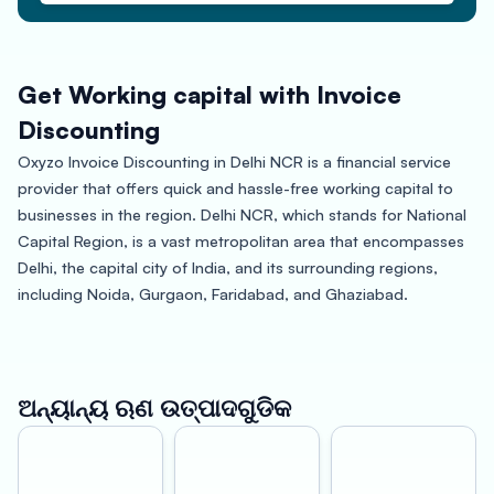
Get Working capital with Invoice
Discounting
Oxyzo Invoice Discounting in Delhi NCR is a financial service
provider that offers quick and hassle-free working capital to
businesses in the region. Delhi NCR, which stands for National
Capital Region, is a vast metropolitan area that encompasses
Delhi, the capital city of India, and its surrounding regions,
including Noida, Gurgaon, Faridabad, and Ghaziabad.
Delhi NCR is one of the fastest-growing regions in India, with a
thriving business community that includes startups, small and
medium-sized enterprises, and multinational corporations.
ଅନ୍ୟାନ୍ୟ ଋଣ ଉତ୍ପାଦଗୁଡିକ
However, access to working capital can be a challenge for
many businesses in the region, especially for those that are just
starting or experiencing rapid growth.