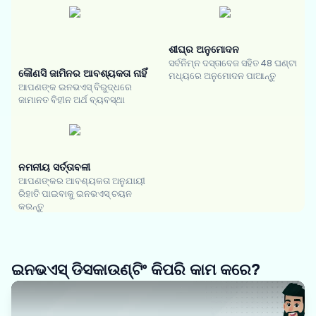
ଶୀଘ୍ର ଅନୁମୋଦନ
ସର୍ବନିମ୍ନ ଦସ୍ତାବେଜ ସହିତ 48 ଘଣ୍ଟା
କୌଣସି ଜାମିନର ଆବଶ୍ୟକତା ନାହିଁ
ମଧ୍ୟରେ ଅନୁମୋଦନ ପାଆନ୍ତୁ
ଆପଣଙ୍କ ଇନଭଏସ୍ ବିରୁଦ୍ଧରେ
ଜାମାନତ ବିହୀନ ଅର୍ଥ ବ୍ୟବସ୍ଥା
ନମନୀୟ ସର୍ତ୍ତାବଳୀ
ଆପଣଙ୍କର ଆବଶ୍ୟକତା ଅନୁଯାୟୀ
ରିହାତି ପାଇବାକୁ ଇନଭଏସ୍ ଚୟନ
କରନ୍ତୁ
ଇନଭଏସ୍ ଡିସକାଉଣ୍ଟିଂ କିପରି କାମ କରେ?