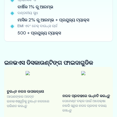
ବାର୍ଷିକ 1% ରୁ ଆରମ୍ଭ
ଦଣ୍ଡନୀୟ ସୁଧ
ମାସିକ 2% ରୁ ଆରମ୍ଭ + ପ୍ରଯୁଜ୍ୟ ଟ୍ୟାକ୍ସ
EMI ଏବଂ ଚେକ୍ ବାଉନ୍ସ ଚାର୍ଜ
500 + ପ୍ରଯୁଜ୍ୟ ଟ୍ୟାକ୍ସ
ଇନଭଏସ ଡିସକାଉଣ୍ଟିଙ୍ଗ
ଫାଇଦାଗୁଡିକ
ତୁରନ୍ତ ନଗଦ ଉପଲବ୍ଧତା
ନଗଦ ପ୍ରବାହରେ ଉନ୍ନତି କରନ୍ତୁ
ଆପଣଙ୍କର ଅଦତ୍ତ
ପେମେଣ୍ଟ ଚକ୍ର ପାଇଁ ଅପେକ୍ଷା
ଇନଭଏସ୍‌ଗୁଡ଼ିକୁ ତୁରନ୍ତ ନଗଦରେ
ନକରି ସ୍ଥିର ନଗଦ ପ୍ରବାହ ବଜାୟ
ପରିଣତ କରନ୍ତୁ
ରଖନ୍ତୁ