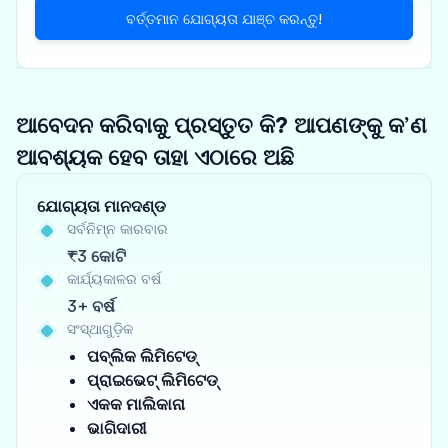
ବର୍ତ୍ତମାନ ଯୋଗ୍ୟତା ଯାଞ୍ଚ କରନ୍ତୁ!
ଆବେଦନ କରିବାକୁ ପ୍ରସ୍ତୁତ କି? ଆପଣଙ୍କୁ କ’ଣ
ଆବଶ୍ୟକ ହେବ ତାହା ଏଠାରେ ଅଛି
ଯୋଗ୍ୟତା ମାନଦଣ୍ଡ
ସର୍ବନିମ୍ନ କାରବାର
₹3 କୋଟି
କାର୍ଯ୍ୟକାଳର ବର୍ଷ
3+ ବର୍ଷ
ସଂସ୍ଥାଗୁଡ଼ିକ
ପବ୍ଲିକ ଲିମିଟେଡ୍
ପ୍ରାଇଭେଟ୍ ଲିମିଟେଡ୍
ଏକକ ମାଲିକାନା
ଭାଗିଦାରୀ