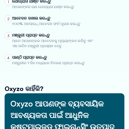
ଯୋଗ୍ୟତା ଯାଞ୍ଚ କରନ୍ତୁ
1
ଆପଣଙ୍କର ଋଣ ଯୋଗ୍ୟତା ଯାଞ୍ଚ କରନ୍ତୁ
ଆବେଦନ ଦାଖଲ କରନ୍ତୁ
2
୧୦୦% ଅନଲାଇନ୍ ଆବେଦନ ଫର୍ମ ପୂରଣ କରନ୍ତୁ
ମଞ୍ଜୁରୀ ପ୍ରାପ୍ତ କରନ୍ତୁ
3
ଆମେ ଆପଣଙ୍କର ଆବେଦନକୁ ମୂଲ୍ୟାଙ୍କନ କରିବୁ ଏବଂ
ଏକ ଉଚିତ ମଞ୍ଜୁରୀ ପ୍ରସ୍ତାବ ଦେବୁ
ପାଣ୍ଠି ପ୍ରାପ୍ତ କରନ୍ତୁ
4
ମଞ୍ଜୁରୀର ୨ ଦିନ ମଧ୍ୟରେ ବିତରଣ ପ୍ରାପ୍ତ କରନ୍ତୁ
Oxyzo କାହିଁକି?
Oxyzo ଆପଣଙ୍କ ବ୍ୟବସାୟିକ
ଆବଶ୍ୟକତା ପାଇଁ ଆଧୁନିକ
କଷ୍ଟମାଇଜଡ୍ ଫାଇନାନ୍ସିଂ ଉତ୍ପାଦ