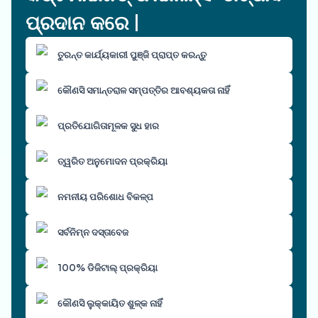
ପ୍ରଦାନ କରେ |
ତୁରନ୍ତ କାର୍ଯ୍ୟକାରୀ ପୁଞ୍ଜି ପ୍ରାପ୍ତ କରନ୍ତୁ
କୌଣସି ସମାନ୍ତରାଳ ସମ୍ପତ୍ତିର ଆବଶ୍ୟକତା ନାହିଁ
ପ୍ରତିଯୋଗିତାମୂଳକ ସୁଧ ହାର
ତ୍ୱରିତ ଅନୁମୋଦନ ପ୍ରକ୍ରିୟା
ନମନୀୟ ପରିଶୋଧ ବିକଳ୍ପ
ସର୍ବନିମ୍ନ ଦସ୍ତାବେଜ
100% ଡିଜିଟାଲ୍ ପ୍ରକ୍ରିୟା
କୌଣସି ଲୁକ୍କାୟିତ ଶୁଳ୍କ ନାହିଁ