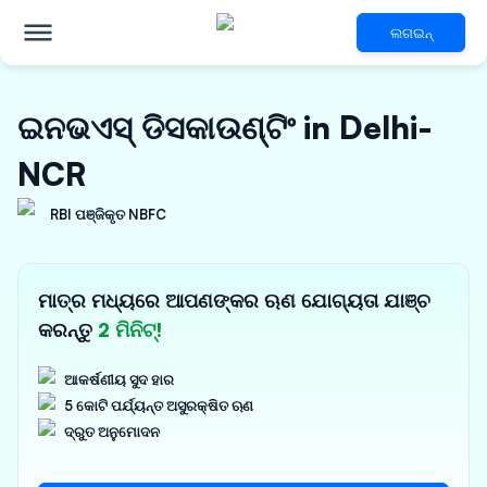
ଲଗଇନ୍
ଇନଭଏସ୍ ଡିସକାଉଣ୍ଟିଂ in Delhi-
NCR
RBI ପଞ୍ଜିକୃତ NBFC
ମାତ୍ର ମଧ୍ୟରେ ଆପଣଙ୍କର ଋଣ ଯୋଗ୍ୟତା ଯାଞ୍ଚ
କରନ୍ତୁ
2 ମିନିଟ୍!
ଆକର୍ଷଣୀୟ ସୁଦ ହାର
5 କୋଟି ପର୍ଯ୍ୟନ୍ତ ଅସୁରକ୍ଷିତ ଋଣ
ଦ୍ରୁତ ଅନୁମୋଦନ