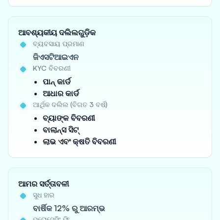
ଆବଶ୍ୟକୀୟ ଦଲିଲଗୁଡ଼ିକ
ବ୍ୟବସାୟ ପ୍ରମାଣ
ଜିଏସଟିଆଇଏନ
KYC ବିବରଣୀ
ପାନ୍ କାର୍ଡ
ଆଧାର କାର୍ଡ
ଆର୍ଥିକ ଦଲିଲ (ବିଗତ 3 ବର୍ଷ)
ବ୍ୟାଙ୍କ ବିବରଣୀ
ବାଲାନ୍ସ ସିଟ୍
ଲାଭ ଏବଂ କ୍ଷତି ବିବରଣୀ
ଆମର ସର୍ତ୍ତାବଳୀ
ସୁଧ ହାର
ବାର୍ଷିକ 12% ରୁ ଆରମ୍ଭ
ପ୍ରୋସେସିଂ ଫି