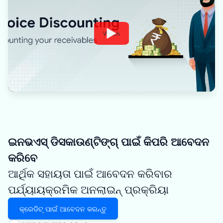
Watch
ଇନଭଏସ୍ ଡିସକାଉଣ୍ଟିଙ୍ଗ୍ ପାଇଁ କିପରି ଆବେଦନ
କରିବେ
ଆର୍ଥିକ ସହାୟତା ପାଇଁ ଆବେଦନ କରିବାର
ପର୍ଯ୍ୟାୟକ୍ରମିକ ଅନଲାଇନ୍ ପ୍ରକ୍ରିୟା
କ୍ରେଡିଟ୍ ପାଇଁ ଆବେଦନ କରନ୍ତୁ