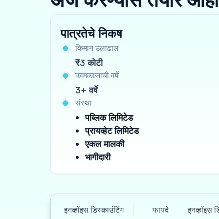
पात्रतेचे निकष
किमान उलाढाल
₹3 कोटी
कामकाजाची वर्षे
3+ वर्षे
संस्था
पब्लिक लिमिटेड
प्रायव्हेट लिमिटेड
एकल मालकी
भागीदारी
इनव्हॉइस डिस्काउंटिंग
फायदे
इनव्हॉइस ड