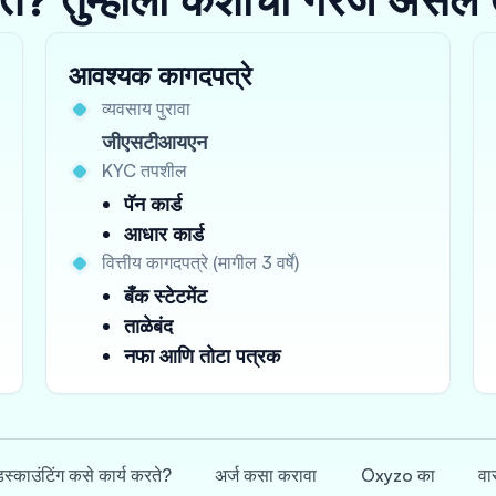
आवश्यक कागदपत्रे
व्यवसाय पुरावा
जीएसटीआयएन
KYC तपशील
पॅन कार्ड
आधार कार्ड
वित्तीय कागदपत्रे (मागील 3 वर्षे)
बँक स्टेटमेंट
ताळेबंद
नफा आणि तोटा पत्रक
िस्काउंटिंग कसे कार्य करते?
अर्ज कसा करावा
Oxyzo का
वा