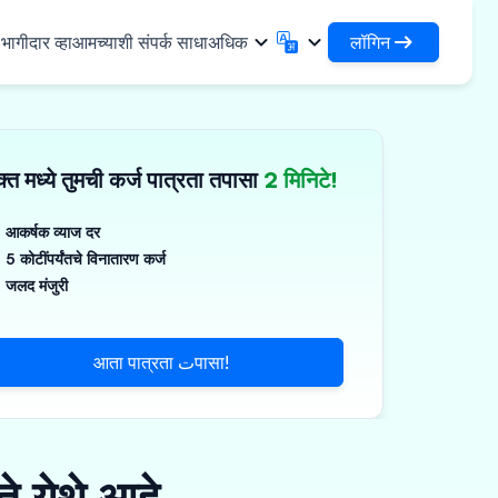
लॉगिन
ागीदार व्हा
आमच्याशी संपर्क साधा
अधिक
लॉगिन
English
मराठी
✓
तुमची कर्जे आणि संस्थांमध्ये प्रवेश करा
English
Marathi
्त मध्ये तुमची कर्ज पात्रता तपासा
2 मिनिटे!
DSA म्हणून लॉगिन करा
हिन्दी
বাংলা
िधा
आपल्या क्लायंटच्या व्यवस्थापनासाठी प्रवेश
Hindi
Bengali
ગુજરાતી
ਪੰਜਾਬੀ
आकर्षक व्याज दर
 शेअर करा
5 कोटींपर्यंतचे विनातारण कर्ज
Gujarati
Punjabi
मर आणि औद्योगिक रसायने
ଓଡ଼ିଆ
ಕನ್ನಡ
जलद मंजुरी
िकल्स आणि वैद्यकीय उपकरणे
Oriya
Kannada
தமிழ்
മലയാളം
आणि लहान उपकरणे
आता पात्रता تपासा!
Tamil
Malayalam
తెలుగు
Telugu
े येथे आहे