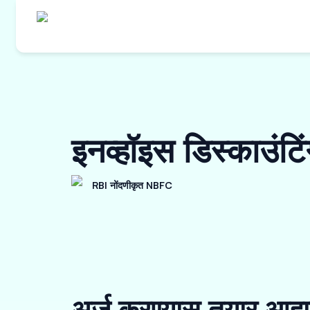
इनव्हॉइस डिस्काउं
RBI नोंदणीकृत NBFC
अर्ज करण्यास तयार आहा