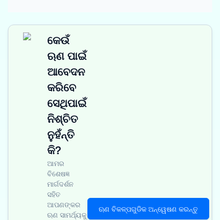
କେଉଁ
ଋଣ ପାଇଁ
ଆବେଦନ
କରିବେ
ସେଥିପାଇଁ
ନିଶ୍ଚିତ
ନୁହଁନ୍ତି
କି?
ଆମର
ବିଶେଷଜ୍ଞ
ମାର୍ଗଦର୍ଶନ
ସହିତ
ଆପଣଙ୍କର
ଋଣ ବିକଳ୍ପଗୁଡିକ ଅନ୍ୱେଷଣ କରନ୍ତୁ
ଋଣ ସାମର୍ଥ୍ୟକୁ