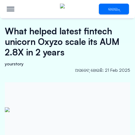
ଲଗଇନ୍
What helped latest fintech
unicorn Oxyzo scale its AUM
2.8X in 2 years
yourstory
ଅପଡେଟ୍ ହୋଇଛି
:
21 Feb 2025