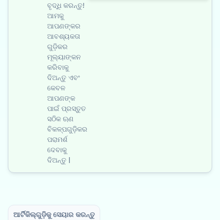
ବୃଦ୍ଧି କରନ୍ତୁ!
ଆମକୁ
ଆପଣଙ୍କର
ଆବଶ୍ୟକତା
ଗୁଡ଼ିକର
ମୂଲ୍ୟାଙ୍କନ
କରିବାକୁ
ଦିଅନ୍ତୁ ଏବଂ
କେବଳ
ଆପଣଙ୍କ
ପାଇଁ ପ୍ରସ୍ତୁତ
ସଠିକ ଋଣ
ବିକଳ୍ପଗୁଡ଼ିକର
ପରାମର୍ଶ
ଦେବାକୁ
ଦିଅନ୍ତୁ |
ଆର୍ଟିକିଲ୍‌ଗୁଡ଼ିକୁ ସେୟାର କରନ୍ତୁ