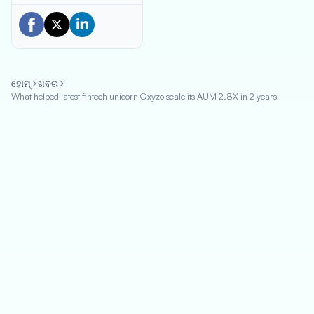
ହୋମ୍
ଖବର
What helped latest fintech unicorn Oxyzo scale its AUM 2.8X in 2 years