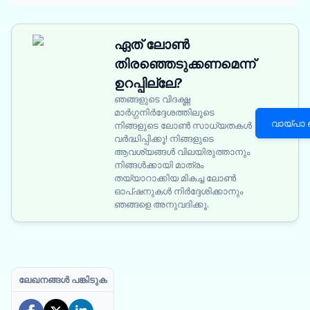
ഏത് ലോൺ
തിരഞ്ഞെടുക്കണമെന്ന്
ഉറപ്പില്ലേ?
ഞങ്ങളുടെ വിദഗ്ദ്ധ
മാർഗ്ഗനിർദ്ദേശത്തിലൂടെ
വായ്പാ
നിങ്ങളുടെ ലോൺ സാധ്യതകൾ
വർദ്ധിപ്പിക്കൂ! നിങ്ങളുടെ
ആവശ്യങ്ങൾ വിലയിരുത്താനും
നിങ്ങൾക്കായി മാത്രം
തയ്യാറാക്കിയ മികച്ച ലോൺ
ഓപ്ഷനുകൾ നിർദ്ദേശിക്കാനും
ഞങ്ങളെ അനുവദിക്കൂ.
ലേഖനങ്ങൾ പങ്കിടുക