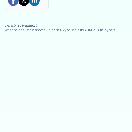
ഹോം
വാർത്തകൾ
What helped latest fintech unicorn Oxyzo scale its AUM 2.8X in 2 years