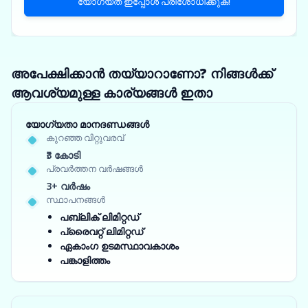
യോഗ്യത ഇപ്പോൾ പരിശോധിക്കുക!
അപേക്ഷിക്കാൻ തയ്യാറാണോ? നിങ്ങൾക്ക്
ആവശ്യമുള്ള കാര്യങ്ങൾ ഇതാ
യോഗ്യതാ മാനദണ്ഡങ്ങൾ
കുറഞ്ഞ വിറ്റുവരവ്
₹3 കോടി
പ്രവർത്തന വർഷങ്ങൾ
3+ വർഷം
സ്ഥാപനങ്ങൾ
പബ്ലിക് ലിമിറ്റഡ്
പ്രൈവറ്റ് ലിമിറ്റഡ്
ഏകാംഗ ഉടമസ്ഥാവകാശം
പങ്കാളിത്തം