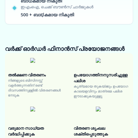
ബാധകമായ നികുതി
ഇഎംഐ, ചെക്ക് ബൗൺസ് ചാർജുകൾ
500 + ബാಧകമായ നികുതി
വർക്ക് ഓർഡർ ഫിനാൻസ്
പ്രയോജനങ്ങൾ
തൽക്ഷണ വിതരണം
ഉപയോഗത്തിനനുസരിച്ചുള്ള
നിങ്ങളുടെ ബിസിനസ്സ്
പലിശ
വളർത്തുന്നതിന് രണ്ട്
കൃത്യമായ തുകയ്ക്കും ഉപയോഗ
ദിവസത്തിനുള്ളിൽ വിതരണങ്ങൾ
കാലയളവിനും മാത്രമേ പലിശ
നേടുക
ഈടാക്കുകയുള്ളൂ
വരുമാന സാധ്യത
വിതരണ ശൃംഖല
വർദ്ധിപ്പിക്കുക
ശക്തിപ്പെടുത്തുക