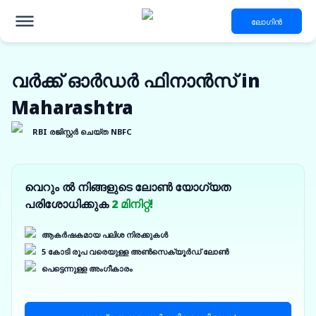
ലോഗിൻ
വർക്ക് ഓർഡർ ഫിനാൻസ് in
Maharashtra
RBI രജിസ്റ്റർ ചെയ്ത NBFC
വെറും ൽ നിങ്ങളുടെ ലോൺ യോഗ്യത
പരിശോധിക്കുക
2 മിനിറ്റ്!
ആകർഷകമായ പലിശ നിരക്കുകൾ
5 കോടി രൂപ വരെയുള്ള അൺസെക്യൂർഡ് ലോൺ
പെട്ടെന്നുള്ള അംഗീകാരം