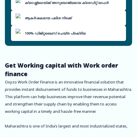
ക്യാഷ്ഫ്ലോയ്ക്ക് അനുയോജ്യമായ ക്രെഡിറ്റ് ഓഫർ
ആകർഷകമായ പലിശ നിരക്ക്
100% ഡിജിറ്റലൈസ് ചെയ്ത പ്രക്രിയ
Get Working capital with Work order
finance
Oxyzo Work Order Finance is an innovative financial solution that
provides instant disbursement of funds to businesses in Maharashtra.
This platform can help businesses improve their revenue potential
and strengthen their supply chain by enabling them to access
working capital in a timely and hassle-free manner.
Maharashtra is one of India’s largest and most industrialized states,
with a vibrant economy and a diverse range of industries. The state is