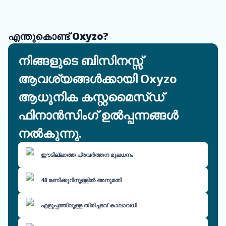
എന്തുകൊണ്ട് Oxyzo?
നിങ്ങളുടെ ബിസിനസ്സ്
ആവശ്യങ്ങൾക്കായി Oxyzo
ആധുനിക കസ്റ്റമൈസ്ഡ്
ഫിനാൻസിംഗ് ഉൽപ്പന്നങ്ങൾ
നൽകുന്നു.
ഈടില്ലാത്ത പ്രവർത്തന മൂലധനം
48 മണിക്കൂറിനുള്ളിൽ അനുമതി
എളുപ്പത്തിലുള്ള തിരിച്ചടവ് കാലാവധി