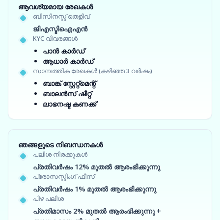
ആവശ്യമായ രേഖകൾ
ബിസിനസ്സ് തെളിവ്
ജിഎസ്ടിഐഎൻ
KYC വിവരങ്ങൾ
പാൻ കാർഡ്
ആധാർ കാർഡ്
സാമ്പത്തിക രേഖകൾ (കഴിഞ്ഞ 3 വർഷം)
ബാങ്ക് സ്റ്റേറ്റ്‌മെന്റ്
ബാലൻസ് ഷീറ്റ്
ലാഭനഷ്ട കണക്ക്
ഞങ്ങളുടെ നിബന്ധനകൾ
പലിശ നിരക്കുകൾ
പ്രതിവർഷം 12% മുതൽ ആരംഭിക്കുന്നു
പ്രോസസ്സിംഗ് ഫീസ്
പ്രതിവർഷം 1% മുതൽ ആരംഭിക്കുന്നു
പിഴ പലിശ
പ്രതിമാസം 2% മുതൽ ആരംഭിക്കുന്നു +