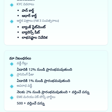
KYC వివరాలు
పాన్ కార్డ్
ఆధార్ కార్డ్
ఆర్థిక పత్రాలు (గత 3 సంవత్సరాలు)
బ్యాంక్ స్టేట్‌మెంట్
బ్యాలెన్స్ షీట్
లాభనష్టాల నివేదిక
మా నిబంధనలు
వడ్డీ రేట్లు
ఏడాదికి 12% నుండి ప్రారంభమవుతుంది
ప్రాసెసింగ్ ఫీజు
ఏడాదికి 1% నుండి ప్రారంభమవుతుంది
అపరాధ వడ్డీ
నెలకు 2% నుండి ప్రారంభమవుతుంది + వర్తించే పన్ను
EMI మరియు చెక్ బౌన్స్ ఛార్జీలు
500 + వర్తించే పన్ను