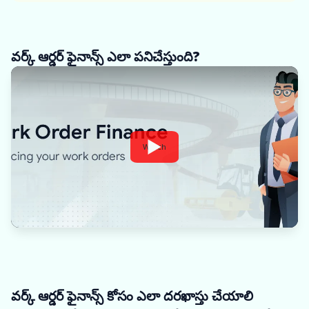
వర్క్ ఆర్డర్ ఫైనాన్స్ ఎలా పనిచేస్తుంది?
Watch
వర్క్ ఆర్డర్ ఫైనాన్స్ కోసం ఎలా దరఖాస్తు చేయాలి