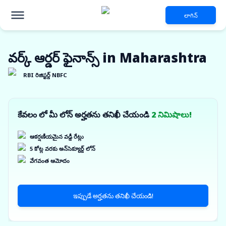
లాగిన్
వర్క్ ఆర్డర్ ఫైనాన్స్ in Maharashtra
RBI రిజిస్టర్డ్ NBFC
కేవలం లో మీ లోన్ అర్హతను తనిఖీ చేయండి
2 నిమిషాలు!
ఆకర్షణీయమైన వడ్డీ రేట్లు
5 కోట్ల వరకు అన్‌సెక్యూర్డ్ లోన్
వేగవంత ఆమోదం
ఇప్పుడే అర్హతను తనిఖీ చేయండి!