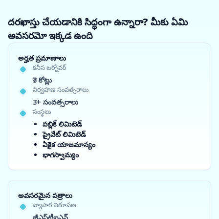
దరఖాస్తు చేయడానికి సిద్ధంగా ఉన్నారా? మీకు ఏమి
అవసరమో ఇక్కడ ఉంది
అర్హత ప్రమాణాలు
కనీస టర్నోవర్
₹3 కోట్లు
నిర్వహణ సంవత్సరాలు
3+ సంవత్సరాలు
సంస్థలు
పబ్లిక్ లిమిటెడ్
ప్రైవేట్ లిమిటెడ్
ఏకైక యాజమాన్యం
భాగస్వామ్యం
అవసరమైన పత్రాలు
వ్యాపార నిరూపణ
జీఎస్‌టీఐఎన్