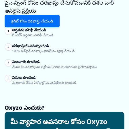
ఫైనాన్సింగ్ కోసం దరఖాస్తు చేసుకోవడానికి దశల వారీ
ఆన్‌లైన్ ప్రక్రియ
క్రెడిట్ కోసం దరఖాస్తు చేయండి
అర్హతను తనిఖీ చేయండి
1
మీ లోన్ అర్హతను తనిఖీ చేయండి
దరఖాస్తును సమర్పించండి
2
100% ఆన్‌లైన్ దరఖాస్తు ఫారమ్‌ను పూర్తి చేయండి
మంజూరు పొందండి
3
మేము మీ దరఖాస్తును విశ్లేషించి, తగిన మంజూరును ప్రతిపాదిస్తాము
నిధులు పొందండి
4
మంజూరు చేసిన 2 రోజుల్లోపు పంపిణీలను పొందండి
Oxyzo ఎందుకు?
మీ వ్యాపార అవసరాల కోసం Oxyzo