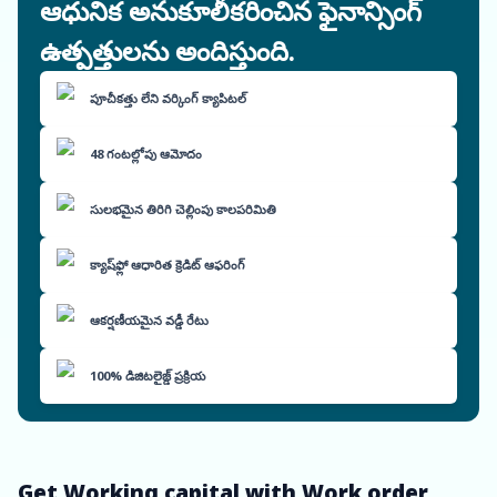
ఆధునిక అనుకూలీకరించిన ఫైనాన్సింగ్
ఉత్పత్తులను అందిస్తుంది.
పూచీకత్తు లేని వర్కింగ్ క్యాపిటల్
48 గంటల్లోపు ఆమోదం
సులభమైన తిరిగి చెల్లింపు కాలపరిమితి
క్యాష్‌ఫ్లో ఆధారిత క్రెడిట్ ఆఫరింగ్
ఆకర్షణీయమైన వడ్డీ రేటు
100% డిజిటలైజ్డ్ ప్రక్రియ
Get Working capital with Work order