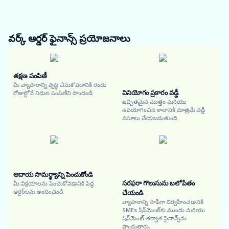
వర్క్ ఆర్డర్ ఫైనాన్స్
ప్రయోజనాలు
తక్షణ పంపిణీ
మీ వ్యాపారాన్ని వృద్ధి చేసుకోవడానికి రెండు
వినియోగం ప్రకారం వడ్డీ
రోజుల్లోనే నిధుల పంపిణీని పొందండి
ఖచ్చితమైన మొత్తం మరియు
ఉపయోగించిన కాలానికి మాత్రమే వడ్డీ
వసూలు చేయబడుతుంది
ఆదాయ సామర్థ్యాన్ని పెంచుకోండి
సరఫరా గొలుసును బలోపేతం
మీ విక్రయాలను పెంచుకోవడానికి పెద్ద
ఆర్డర్‌లను అందించండి
చేయండి
వ్యాపారాన్ని సాఫీగా నిర్వహించడానికి
SMEs షిప్‌మెంట్‌కు ముందు మరియు
షిప్‌మెంట్ తర్వాత ఫైనాన్స్‌ను
పొందుతారు.