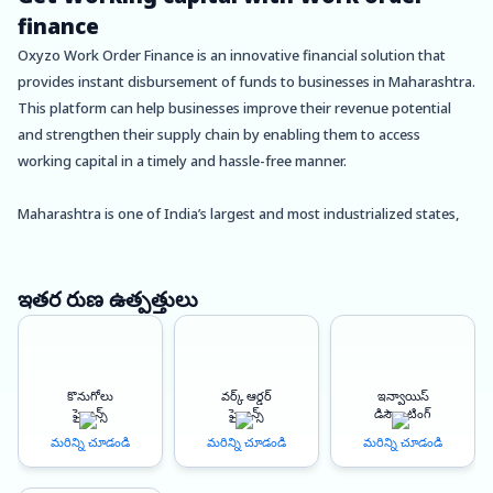
finance
Oxyzo Work Order Finance is an innovative financial solution that
provides instant disbursement of funds to businesses in Maharashtra.
This platform can help businesses improve their revenue potential
and strengthen their supply chain by enabling them to access
working capital in a timely and hassle-free manner.
Maharashtra is one of India’s largest and most industrialized states,
with a vibrant economy and a diverse range of industries. The state is
home to many small and medium-sized enterprises (SMEs) that face
challenges in accessing financing for their business operations. Oxyzo
ఇతర రుణ ఉత్పత్తులు
Work Order Finance can provide a much-needed solution for these
businesses, helping them grow and thrive.
కొనుగోలు
వర్క్ ఆర్డర్
ఇన్వాయిస్
By providing instant disbursement of funds, Oxyzo Work Order
ఫైనాన్స్
ఫైనాన్స్
డిస్కౌంటింగ్
Finance can help businesses in Maharashtra meet their short-term
మరిన్ని చూడండి
మరిన్ని చూడండి
మరిన్ని చూడండి
financing needs quickly and easily. This can be a game-changer for
SMEs that struggle with cash flow management, allowing them to pay