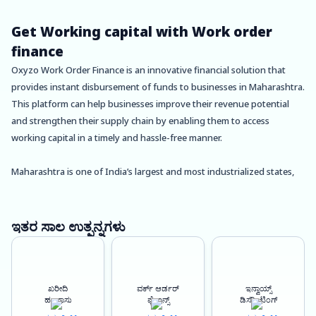
Get Working capital with Work order
finance
Oxyzo Work Order Finance is an innovative financial solution that
provides instant disbursement of funds to businesses in Maharashtra.
This platform can help businesses improve their revenue potential
and strengthen their supply chain by enabling them to access
working capital in a timely and hassle-free manner.
Maharashtra is one of India’s largest and most industrialized states,
with a vibrant economy and a diverse range of industries. The state is
home to many small and medium-sized enterprises (SMEs) that face
challenges in accessing financing for their business operations. Oxyzo
ಇತರ ಸಾಲ ಉತ್ಪನ್ನಗಳು
Work Order Finance can provide a much-needed solution for these
businesses, helping them grow and thrive.
ಖರೀದಿ
ವರ್ಕ್ ಆರ್ಡರ್
ಇನ್ವಾಯ್ಸ್
By providing instant disbursement of funds, Oxyzo Work Order
ಹಣಕಾಸು
ಫೈನಾನ್ಸ್
ಡಿಸ್ಕೌಂಟಿಂಗ್
Finance can help businesses in Maharashtra meet their short-term