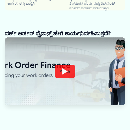
ಆರ್ಡರ್‌ಗಳನ್ನು ಪೂರೈಸಿ
ಶಿಪ್‌ಮೆಂಟ್ ಪೂರ್ವ ಮತ್ತು ಶಿಪ್‌ಮೆಂಟ್
ನಂತರದ ಹಣಕಾಸು ಪಡೆಯುತ್ತಾರೆ.
ವರ್ಕ್ ಆರ್ಡರ್ ಫೈನಾನ್ಸ್ ಹೇಗೆ ಕಾರ್ಯನಿರ್ವಹಿಸುತ್ತದೆ?
Watch