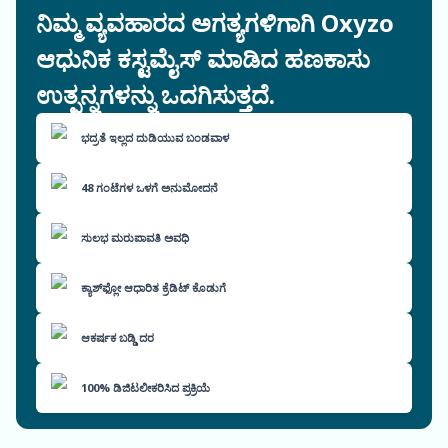
ನಿಮ್ಮ ವ್ಯವಹಾರದ ಅಗತ್ಯಗಳಿಗಾಗಿ Oxyzo
ಆಧುನಿಕ ಕಸ್ಟಮೈಸ್ ಮಾಡಿದ ಹಣಕಾಸು
ಉತ್ಪನ್ನಗಳನ್ನು ಒದಗಿಸುತ್ತದೆ.
ಭದ್ರತೆ ಇಲ್ಲದ ದುಡಿಯುವ ಬಂಡವಾಳ
48 ಗಂಟೆಗಳ ಒಳಗೆ ಅನುಮೋದನೆ
ಸುಲಭ ಮರುಪಾವತಿ ಅವಧಿ
ಕ್ಯಾಶ್‌ಫ್ಲೋ ಆಧಾರಿತ ಕ್ರೆಡಿಟ್ ಕೊಡುಗೆ
ಆಕರ್ಷಕ ಬಡ್ಡಿ ದರ
100% ಡಿಜಿಟಲೀಕರಿಸಿದ ಪ್ರಕ್ರಿಯೆ