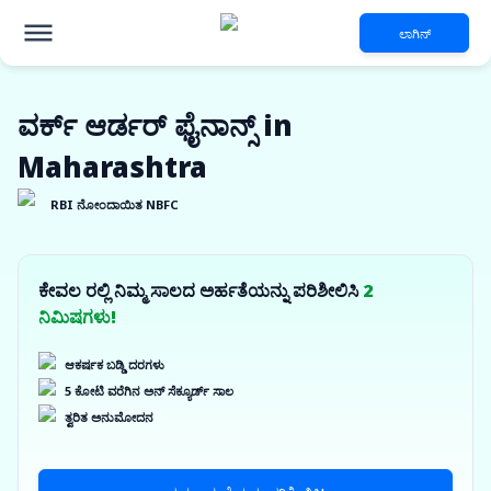
ಲಾಗಿನ್
ವರ್ಕ್ ಆರ್ಡರ್ ಫೈನಾನ್ಸ್ in
Maharashtra
RBI ನೋಂದಾಯಿತ NBFC
ಕೇವಲ ರಲ್ಲಿ ನಿಮ್ಮ ಸಾಲದ ಅರ್ಹತೆಯನ್ನು ಪರಿಶೀಲಿಸಿ
2
ನಿಮಿಷಗಳು!
ಆಕರ್ಷಕ ಬಡ್ಡಿ ದರಗಳು
5 ಕೋಟಿ ವರೆಗಿನ ಅನ್ ಸೆಕ್ಯೂರ್ಡ್ ಸಾಲ
ತ್ವರಿತ ಅನುಮೋದನ