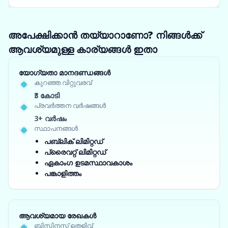
അപേക്ഷിക്കാൻ തയ്യാറാണോ? നിങ്ങൾക്ക്
ആവശ്യമുള്ള കാര്യങ്ങൾ ഇതാ
യോഗ്യതാ മാനദണ്ഡങ്ങൾ
കുറഞ്ഞ വിറ്റുവരവ്
₹3 കോടി
പ്രവർത്തന വർഷങ്ങൾ
3+ വർഷം
സ്ഥാപനങ്ങൾ
പബ്ലിക് ലിമിറ്റഡ്
പ്രൈവറ്റ് ലിമിറ്റഡ്
ഏകാംഗ ഉടമസ്ഥാവകാശം
പങ്കാളിത്തം
ആവശ്യമായ രേഖകൾ
ബിസിനസ്സ് തെളിവ്