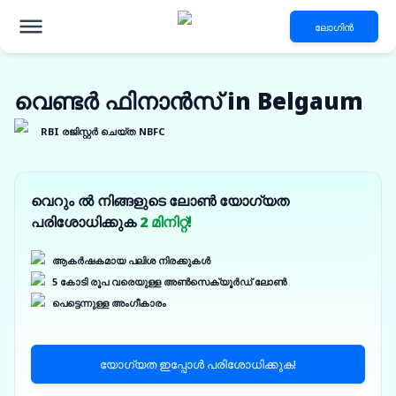
ലോഗിൻ
വെണ്ടർ ഫിനാൻസ് in Belgaum
RBI രജിസ്റ്റർ ചെയ്ത NBFC
വെറും ൽ നിങ്ങളുടെ ലോൺ യോഗ്യത
പരിശോധിക്കുക
2 മിനിറ്റ്!
ആകർഷകമായ പലിശ നിരക്കുകൾ
5 കോടി രൂപ വരെയുള്ള അൺസെക്യൂർഡ് ലോൺ
പെട്ടെന്നുള്ള അംഗീകാരം
യോഗ്യത ഇപ്പോൾ പരിശോധിക്കുക!