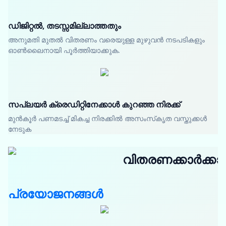
ഡിജിറ്റൽ, തടസ്സമില്ലാത്തതും
അനുമതി മുതൽ വിതരണം വരെയുള്ള മുഴുവൻ നടപടികളും
ഓൺലൈനായി പൂർത്തിയാക്കുക.
സപ്ലയർ ക്രെഡിറ്റിനേക്കാൾ കുറഞ്ഞ നിരക്ക്
മുൻകൂർ പണമടച്ച് മികച്ച നിരക്കിൽ അസംസ്‌കൃത വസ്തുക്കൾ
നേടുക
വിതരണക്കാർക്കാ
പ്രയോജനങ്ങൾ