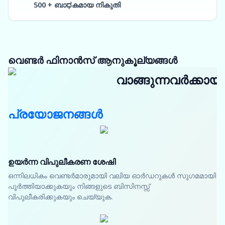
500 + ബാಧകമായ നികുതി
വെണ്ടർ ഫിനാൻസ് ആനുകൂല്യങ്ങൾ
വാങ്ങുന്നവർക്കായി
പ്രയോജനങ്ങൾ
ഉയർന്ന വിപുലീകരണ ശേഷി
ഒന്നിലധികം വെണ്ടർമാരുമായി വലിയ ഓർഡറുകൾ സുഗമമായി
പൂർത്തിയാക്കുകയും നിങ്ങളുടെ ബിസിനസ്സ്
വിപുലീകരിക്കുകയും ചെയ്യുക.