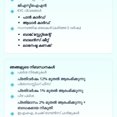
ജിഎസ്ടിഐഎൻ
KYC വിവരങ്ങൾ
പാൻ കാർഡ്
ആധാർ കാർഡ്
സാമ്പത്തിക രേഖകൾ (കഴിഞ്ഞ 3 വർഷം)
ബാങ്ക് സ്റ്റേറ്റ്‌മെന്റ്
ബാലൻസ് ഷീറ്റ്
ലാഭനഷ്ട കണക്ക്
ഞങ്ങളുടെ നിബന്ധനകൾ
പലിശ നിരക്കുകൾ
പ്രതിവർഷം 12% മുതൽ ആരംഭിക്കുന്നു
പ്രോസസ്സിംഗ് ഫീസ്
പ്രതിവർഷം 1% മുതൽ ആരംഭിക്കുന്നു
പിഴ പലിശ
പ്രതിമാസം 2% മുതൽ ആരംഭിക്കുന്നു +
ബാധകമായ നികുതി
ഇഎംഐ, ചെക്ക് ബൗൺസ് ചാർജുകൾ