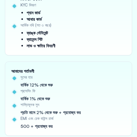
KYC বিবরণ
প্যান কার্ড
আধার কার্ড
আর্থিক নথি (গত ৩ বছর)
ব্যাঙ্ক স্টেটমেন্ট
ব্যালেন্স শিট
লাভ ও ক্ষতির বিবরণী
আমাদের শর্তাবলী
সুদের হার
বার্ষিক 12% থেকে শুরু
প্রসেসিং ফি
বার্ষিক 1% থেকে শুরু
শাস্তিমূলক সুদ
প্রতি মাসে 2% থেকে শুরু + প্রযোজ্য কর
EMI এবং চেক বাউন্স চার্জ
500 + প্রযোজ্য কর