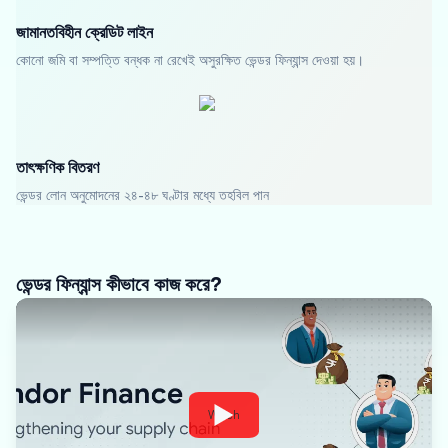
জামানতবিহীন ক্রেডিট লাইন
কোনো জমি বা সম্পত্তি বন্ধক না রেখেই অসুরক্ষিত ভেন্ডর ফিন্যান্স দেওয়া হয়।
তাৎক্ষণিক বিতরণ
ভেন্ডর লোন অনুমোদনের ২৪-৪৮ ঘণ্টার মধ্যে তহবিল পান
ভেন্ডর ফিন্যান্স কীভাবে কাজ করে?
Watch