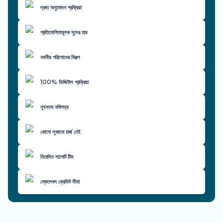
দ্রুত অনুমোদন প্রক্রিয়া
প্রতিযোগিতামূলক সুদের হার
নমনীয় পরিশোধের বিকল্প
100% ডিজিটাল প্রক্রিয়া
ন্যূনতম নথিপত্র
কোনো লুকানো চার্জ নেই
নিবেদিত সাপোর্ট টিম
স্কেলেবল ক্রেডিট সীমা