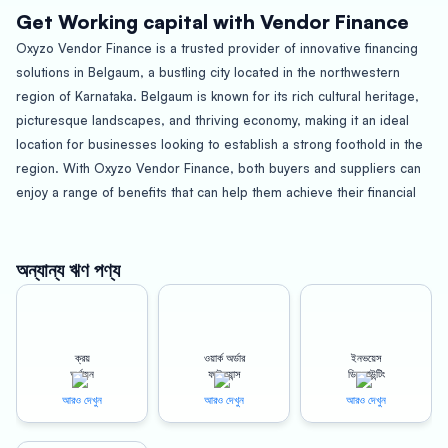
Get Working capital with Vendor Finance
Oxyzo Vendor Finance is a trusted provider of innovative financing
solutions in Belgaum, a bustling city located in the northwestern
region of Karnataka. Belgaum is known for its rich cultural heritage,
picturesque landscapes, and thriving economy, making it an ideal
location for businesses looking to establish a strong foothold in the
region. With Oxyzo Vendor Finance, both buyers and suppliers can
enjoy a range of benefits that can help them achieve their financial
goals.
For Buyers – High scalability, Digital, and Hassle-free, Cheaper than
অন্যান্য ঋণ পণ্য
supplier credit
One of the key benefits of working with Oxyzo Vendor Finance as a
buyer is the high scalability of their financing solutions. Whether you
ক্রয়
ওয়ার্ক অর্ডার
ইনভয়েস
are a small business looking to expand your operations or a large
অর্থায়ন
ফাইন্যান্স
ডিসকাউন্টিং
corporation looking to optimize your cash flow, Oxyzo Vendor
আরও দেখুন
আরও দেখুন
আরও দেখুন
Finance can provide you with a customized financing solution that
meets your specific needs. This means that you can scale your