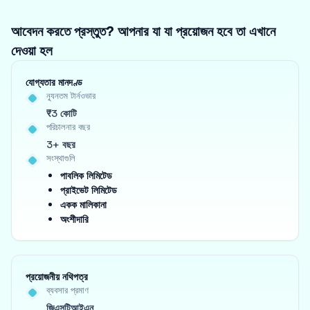
আবেদন করতে প্রস্তুত? আপনার যা যা প্রয়োজন হবে তা এখানে
দেওয়া হল
যোগ্যতার মানদণ্ড
ন্যূনতম টার্নওভার
₹3 কোটি
পরিচালনার বছর
3+ বছর
সংস্থাগুলি
পাবলিক লিমিটেড
প্রাইভেট লিমিটেড
একক মালিকানা
অংশীদারি
প্রয়োজনীয় নথিপত্র
ব্যবসার প্রমাণ
জিএসটিআইএন