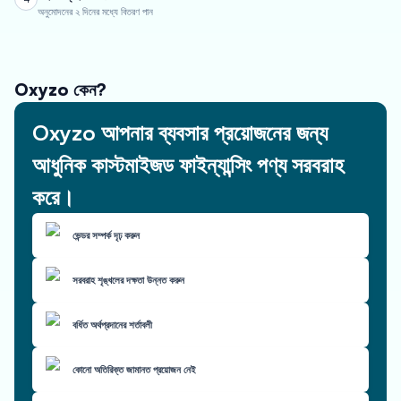
অনুমোদনের ২ দিনের মধ্যে বিতরণ পান
Oxyzo কেন?
Oxyzo আপনার ব্যবসার প্রয়োজনের জন্য
আধুনিক কাস্টমাইজড ফাইন্যান্সিং পণ্য সরবরাহ
করে।
ভেন্ডর সম্পর্ক দৃঢ় করুন
সরবরাহ শৃঙ্খলের দক্ষতা উন্নত করুন
বর্ধিত অর্থপ্রদানের শর্তাবলী
কোনো অতিরিক্ত জামানত প্রয়োজন নেই