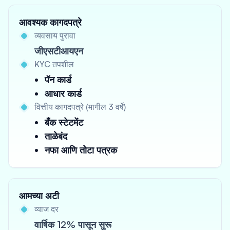
आवश्यक कागदपत्रे
व्यवसाय पुरावा
जीएसटीआयएन
KYC तपशील
पॅन कार्ड
आधार कार्ड
वित्तीय कागदपत्रे (मागील 3 वर्षे)
बँक स्टेटमेंट
ताळेबंद
नफा आणि तोटा पत्रक
आमच्या अटी
व्याज दर
वार्षिक 12% पासून सुरू