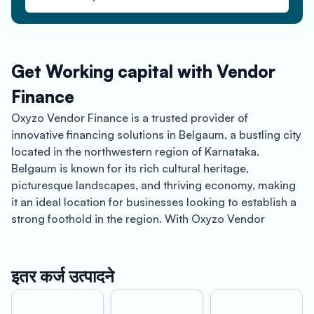
Get Working capital with Vendor
Finance
Oxyzo Vendor Finance is a trusted provider of
innovative financing solutions in Belgaum, a bustling city
located in the northwestern region of Karnataka.
Belgaum is known for its rich cultural heritage,
picturesque landscapes, and thriving economy, making
it an ideal location for businesses looking to establish a
strong foothold in the region. With Oxyzo Vendor
Finance, both buyers and suppliers can enjoy a range of
benefits that can help them achieve their financial goals.
इतर कर्ज उत्पादने
For Buyers – High scalability, Digital, and Hassle-free,
Cheaper than supplier credit