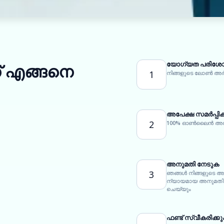
യോഗ്യത പരിശോധ
് എങ്ങനെ
1
നിങ്ങളുടെ ലോൺ അ
അപേക്ഷ സമർപ്പിക
2
100% ഓൺലൈൻ അപേക്
അനുമതി നേടുക
3
ഞങ്ങൾ നിങ്ങളുടെ അ
ന്യായമായ അനുമതി ന
ചെയ്യും
ഫണ്ട് സ്വീകരിക്ക