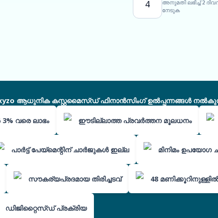
4
അനുമതി ലഭിച്ച് 2 ദ
നേടുക
xyzo ആധുനിക കസ്റ്റമൈസ്ഡ് ഫിനാൻസിംഗ് ഉൽപ്പന്നങ്ങൾ നൽകുന്
ൽ 3% വരെ ലാഭം
ഈടില്ലാത്ത പ്രവർത്തന മൂലധനം
പാർട്ട് പേയ്‌മെന്റിന് ചാർജുകൾ ഇല്ല
മിനിമം ഉപയോഗ 
സൗകര്യപ്രദമായ തിരിച്ചടവ്
48 മണിക്കൂറിനുള്ള
ഡിജിറ്റൈസ്ഡ് പ്രക്രിയ