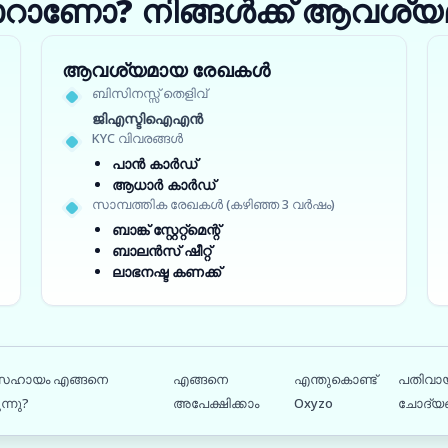
ാറാണോ? നിങ്ങൾക്ക് ആവശ്യമ
ആവശ്യമായ രേഖകൾ
ബിസിനസ്സ് തെളിവ്
ജിഎസ്ടിഐഎൻ
KYC വിവരങ്ങൾ
പാൻ കാർഡ്
ആധാർ കാർഡ്
സാമ്പത്തിക രേഖകൾ (കഴിഞ്ഞ 3 വർഷം)
ബാങ്ക് സ്റ്റേറ്റ്‌മെന്റ്
ബാലൻസ് ഷീറ്റ്
ലാഭനഷ്ട കണക്ക്
സഹായം എങ്ങനെ
എങ്ങനെ
എന്തുകൊണ്ട്
പതിവായ
ന്നു?
അപേക്ഷിക്കാം
Oxyzo
ചോദ്യ