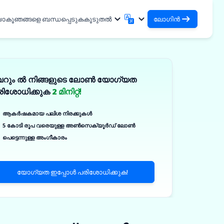
യാകൂ
ഞങ്ങളെ ബന്ധപ്പെടുക
കൂടുതൽ
ലോഗിൻ
ലോഗിൻ
English
मराठी
നിങ്ങളുടെ ലോണുകളും
English
Marathi
െറും ൽ നിങ്ങളുടെ ലോൺ യോഗ്യത
हिन्दी
বাংলা
ഓർഗനൈസേഷനുകളും ആക്സസ്
രിശോധിക്കുക
2 മിനിറ്റ്!
ചെയ്യുക
Hindi
Bengali
DSA ആയി ലോഗിൻ ചെയ്യുക
ગુજરાતી
ਪੰਜਾਬੀ
ആകർഷകമായ പലിശ നിരക്കുകൾ
നിങ്ങളുടെ ക്ലയന്റുകളെ മാനേജ്
Gujarati
Punjabi
5 കോടി രൂപ വരെയുള്ള അൺസെക്യൂർഡ് ലോൺ
ଓଡ଼ିଆ
ಕನ್ನಡ
ചെയ്യുന്നതിനുള്ള ആക്സസ്
കൾ
പെട്ടെന്നുള്ള അംഗീകാരം
Oriya
Kannada
ിക്കൽ
தமிழ்
മലയാളം
✓
Tamil
Malayalam
യോഗ്യത ഇപ്പോൾ പരിശോധിക്കുക!
తెలుగు
Telugu