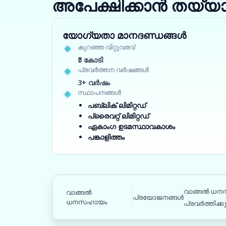
അപേക്ഷിക്കാൻ തയ്യ
യോഗ്യതാ മാനദണ്ഡങ്ങൾ
കുറഞ്ഞ വിറ്റുവരവ്
₹3 കോടി
പ്രവർത്തന വർഷങ്ങൾ
3+ വർഷം
സ്ഥാപനങ്ങൾ
പബ്ലിക് ലിമിറ്റഡ്
പ്രൈവറ്റ് ലിമിറ്റഡ്
ഏകാംഗ ഉടമസ്ഥാവകാശം
പങ്കാളിത്തം
വാങ്ങൽ ധന
വാങ്ങൽ
പ്രയോജനങ്ങൾ
ധനസഹായം
പ്രവർത്തിക്കു