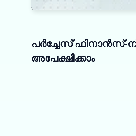
പർച്ചേസ് ഫിനാൻസ്-ന
അപേക്ഷിക്കാം