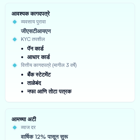
आवश्यक कागदपत्रे
व्यवसाय पुरावा
जीएसटीआयएन
KYC तपशील
पॅन कार्ड
आधार कार्ड
वित्तीय कागदपत्रे (मागील 3 वर्षे)
बँक स्टेटमेंट
ताळेबंद
नफा आणि तोटा पत्रक
आमच्या अटी
व्याज दर
वार्षिक 12% पासून सुरू