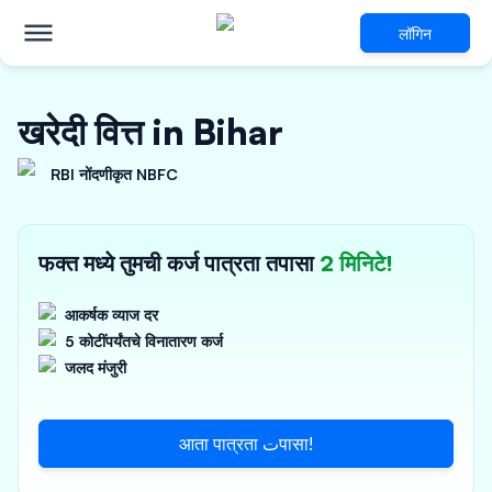
लॉगिन
खरेदी वित्त in Bihar
RBI नोंदणीकृत NBFC
फक्त मध्ये तुमची कर्ज पात्रता तपासा
2 मिनिटे!
आकर्षक व्याज दर
5 कोटींपर्यंतचे विनातारण कर्ज
जलद मंजुरी
आता पात्रता تपासा!