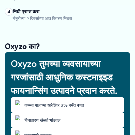
निधी प्राप्त करा
4
मंजुरीच्या २ दिवसांच्या आत वितरण मिळवा
Oxyzo का?
Oxyzo तुमच्या व्यवसायाच्या
गरजांसाठी आधुनिक कस्टमाइझ्ड
फायनान्सिंग उत्पादने प्रदान करते.
कच्च्या मालाच्या खरेदीवर 3% पर्यंत बचत
विनातारण खेळते भांडवल