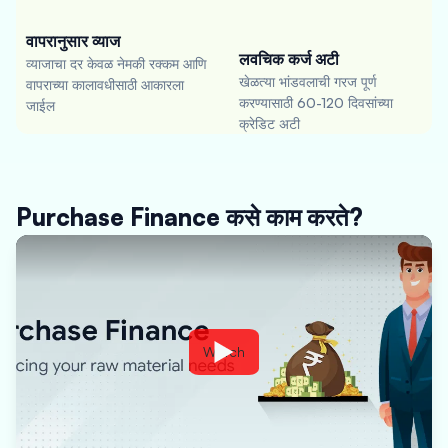
वापरानुसार व्याज
लवचिक कर्ज अटी
व्याजाचा दर केवळ नेमकी रक्कम आणि
खेळत्या भांडवलाची गरज पूर्ण
वापराच्या कालावधीसाठी आकारला
करण्यासाठी 60-120 दिवसांच्या
जाईल
क्रेडिट अटी
Purchase Finance कसे काम करते?
Watch