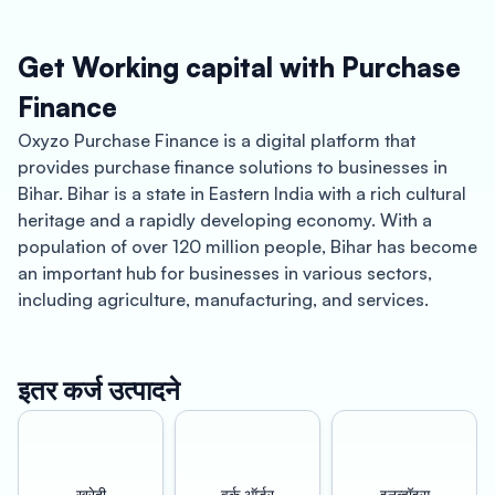
Get Working capital with Purchase
Finance
Oxyzo Purchase Finance is a digital platform that
provides purchase finance solutions to businesses in
Bihar. Bihar is a state in Eastern India with a rich cultural
heritage and a rapidly developing economy. With a
population of over 120 million people, Bihar has become
an important hub for businesses in various sectors,
including agriculture, manufacturing, and services.
One of the primary benefits of using Oxyzo Purchase
Finance in Bihar is the ability to procure goods and
इतर कर्ज उत्पादने
services at a cheaper cost. This is made possible by the
platform’s ability to provide funding at a lower cost
compared to traditional financing options. By using
Oxyzo Purchase Finance, businesses can negotiate
खरेदी
वर्क ऑर्डर
इनव्हॉइस