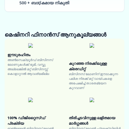
500 + ബാಧകമായ നികുതി
മെഷിനറി ഫിനാൻസ്
ആനുകൂല്യങ്ങൾ
ഈടുരഹിതം
അൺസെക്യൂർഡ് ബിസിനസ്
കുറഞ്ഞ നിരക്കിലുള്ള
ലോണുകൾക്ക് ഭൂമി, വസ്തു
ക്രെഡിറ്റ്
അല്ലെങ്കിൽ മറ്റ് ബിസിനസ്സ്
കൊളാറ്ററൽ ആവശ്യമില്ല
ബിസിനസ് ലോണിന് ഈടാക്കുന്ന
പലിശ നിരക്ക് മറ്റ് വായ്പകളെ
അപേക്ഷിച്ച് താരതമ്യേന
കുറവാണ്
100% ഡിജിറ്റൈസ്ഡ്
തിരിച്ചടവിനുള്ള ലളിതമായ
പ്രക്രിയ
മാർഗ്ഗങ്ങൾ
ഓൺലൈൻ ബിസിനസ് ലോൺ
ബിസിനസ് ലോൺ ഫ്ലെക്സിബിൾ