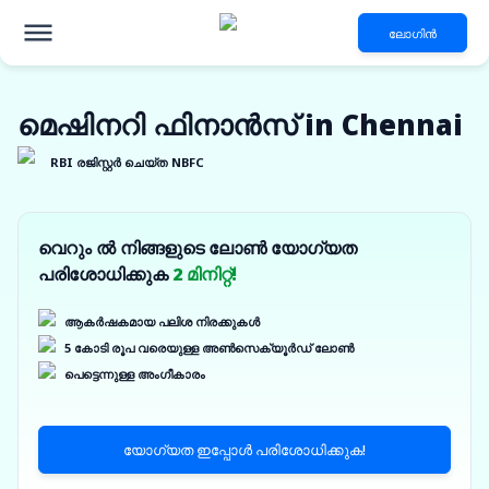
ലോഗിൻ
മെഷിനറി ഫിനാൻസ് in Chennai
RBI രജിസ്റ്റർ ചെയ്ത NBFC
വെറും ൽ നിങ്ങളുടെ ലോൺ യോഗ്യത
പരിശോധിക്കുക
2 മിനിറ്റ്!
ആകർഷകമായ പലിശ നിരക്കുകൾ
5 കോടി രൂപ വരെയുള്ള അൺസെക്യൂർഡ് ലോൺ
പെട്ടെന്നുള്ള അംഗീകാരം
യോഗ്യത ഇപ്പോൾ പരിശോധിക്കുക!