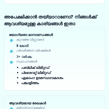
അപേക്ഷിക്കാൻ തയ്യാറാണോ? നിങ്ങൾക്ക്
ആവശ്യമുള്ള കാര്യങ്ങൾ ഇതാ
യോഗ്യതാ മാനദണ്ഡങ്ങൾ
കുറഞ്ഞ വിറ്റുവരവ്
₹3 കോടി
പ്രവർത്തന വർഷങ്ങൾ
3+ വർഷം
സ്ഥാപനങ്ങൾ
പബ്ലിക് ലിമിറ്റഡ്
പ്രൈവറ്റ് ലിമിറ്റഡ്
ഏകാംഗ ഉടമസ്ഥാവകാശം
പങ്കാളിത്തം
ആവശ്യമായ രേഖകൾ
ബിസിനസ്സ് തെളിവ്