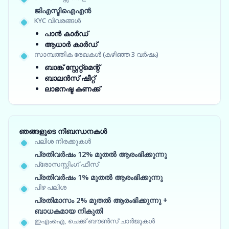
ജിഎസ്ടിഐഎൻ
KYC വിവരങ്ങൾ
പാൻ കാർഡ്
ആധാർ കാർഡ്
സാമ്പത്തിക രേഖകൾ (കഴിഞ്ഞ 3 വർഷം)
ബാങ്ക് സ്റ്റേറ്റ്‌മെന്റ്
ബാലൻസ് ഷീറ്റ്
ലാഭനഷ്ട കണക്ക്
ഞങ്ങളുടെ നിബന്ധനകൾ
പലിശ നിരക്കുകൾ
പ്രതിവർഷം 12% മുതൽ ആരംഭിക്കുന്നു
പ്രോസസ്സിംഗ് ഫീസ്
പ്രതിവർഷം 1% മുതൽ ആരംഭിക്കുന്നു
പിഴ പലിശ
പ്രതിമാസം 2% മുതൽ ആരംഭിക്കുന്നു +
ബാധകമായ നികുതി
ഇഎംഐ, ചെക്ക് ബൗൺസ് ചാർജുകൾ