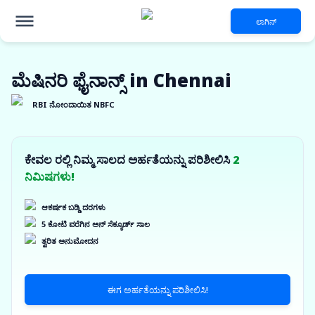
ಲಾಗಿನ್
ಮೆಷಿನರಿ ಫೈನಾನ್ಸ್ in Chennai
RBI ನೋಂದಾಯಿತ NBFC
ಕೇವಲ ರಲ್ಲಿ ನಿಮ್ಮ ಸಾಲದ ಅರ್ಹತೆಯನ್ನು ಪರಿಶೀಲಿಸಿ
2
ನಿಮಿಷಗಳು!
ಆಕರ್ಷಕ ಬಡ್ಡಿ ದರಗಳು
5 ಕೋಟಿ ವರೆಗಿನ ಅನ್ ಸೆಕ್ಯೂರ್ಡ್ ಸಾಲ
ತ್ವರಿತ ಅನುಮೋದನ
ಈಗ ಅರ್ಹತೆಯನ್ನು ಪರಿಶೀಲಿಸಿ!