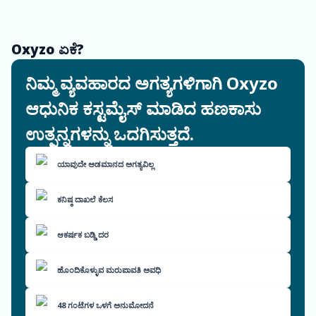
Oxyzo ಏಕೆ?
ನಿಮ್ಮ ವ್ಯವಹಾರದ ಅಗತ್ಯಗಳಿಗಾಗಿ Oxyzo
ಆಧುನಿಕ ಕಸ್ಟಮೈಸ್ ಮಾಡಿದ ಹಣಕಾಸು
ಉತ್ಪನ್ನಗಳನ್ನು ಒದಗಿಸುತ್ತದೆ.
ಯಾವುದೇ ಅಡಮಾನದ ಅಗತ್ಯವಿಲ್ಲ
ಕನಿಷ್ಠ ದಾಖಲೆ ಕೆಲಸ
ಆಕರ್ಷಕ ಬಡ್ಡಿ ದರ
ಹೊಂದಿಕೊಳ್ಳುವ ಮರುಪಾವತಿ ಅವಧಿ
48 ಗಂಟೆಗಳ ಒಳಗೆ ಅನುಮೋದನೆ