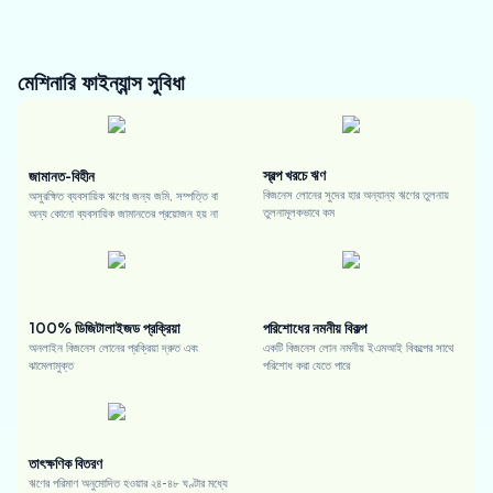
মেশিনারি ফাইন্যান্স
সুবিধা
স্বল্প খরচে ঋণ
জামানত-বিহীন
বিজনেস লোনের সুদের হার অন্যান্য ঋণের তুলনায়
অসুরক্ষিত ব্যবসায়িক ঋণের জন্য জমি, সম্পত্তি বা
তুলনামূলকভাবে কম
অন্য কোনো ব্যবসায়িক জামানতের প্রয়োজন হয় না
100% ডিজিটালাইজড প্রক্রিয়া
পরিশোধের নমনীয় বিকল্প
অনলাইন বিজনেস লোনের প্রক্রিয়া দ্রুত এবং
একটি বিজনেস লোন নমনীয় ইএমআই বিকল্পের সাথে
ঝামেলামুক্ত
পরিশোধ করা যেতে পারে
তাৎক্ষণিক বিতরণ
ঋণের পরিমাণ অনুমোদিত হওয়ার ২৪-৪৮ ঘণ্টার মধ্যে