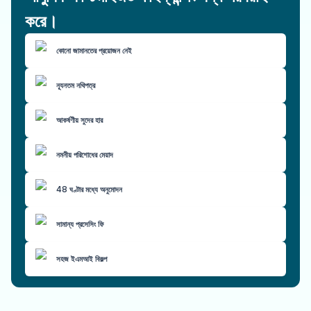
করে।
কোনো জামানতের প্রয়োজন নেই
ন্যূনতম নথিপত্র
আকর্ষণীয় সুদের হার
নমনীয় পরিশোধের মেয়াদ
48 ঘণ্টার মধ্যে অনুমোদন
সামান্য প্রসেসিং ফি
সহজ ইএমআই বিকল্প