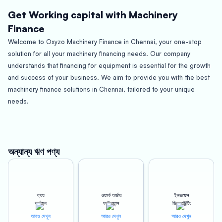
Get Working capital with Machinery
Finance
Welcome to Oxyzo Machinery Finance in Chennai, your one-stop
solution for all your machinery financing needs. Our company
understands that financing for equipment is essential for the growth
and success of your business. We aim to provide you with the best
machinery finance solutions in Chennai, tailored to your unique
needs.
About Chennai:
Chennai, the capital of Tamil Nadu, is a bustling city that boasts a rich
cultural heritage and a thriving economy. It is a major industrial hub
অন্যান্য ঋণ পণ্য
and is home to several large and small businesses, including those
in the manufacturing and engineering sectors. Chennai is also
famous for its seaport, which serves as a gateway for trade
ক্রয়
ওয়ার্ক অর্ডার
ইনভয়েস
between India and other countries. As a result, it is no surprise that
অর্থায়ন
ফাইন্যান্স
ডিসকাউন্টিং
there is a growing demand for machinery financing solutions in
আরও দেখুন
আরও দেখুন
আরও দেখুন
Chennai.