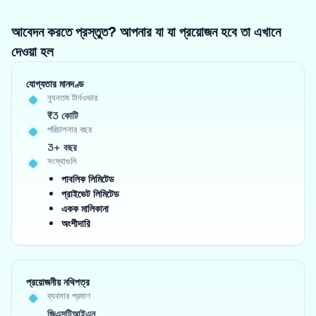
আবেদন করতে প্রস্তুত? আপনার যা যা প্রয়োজন হবে তা এখানে
দেওয়া হল
যোগ্যতার মানদণ্ড
ন্যূনতম টার্নওভার
₹3 কোটি
পরিচালনার বছর
3+ বছর
সংস্থাগুলি
পাবলিক লিমিটেড
প্রাইভেট লিমিটেড
একক মালিকানা
অংশীদারি
প্রয়োজনীয় নথিপত্র
ব্যবসার প্রমাণ
জিএসটিআইএন