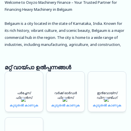
Welcome to Oxyzo Machinery Finance – Your Trusted Partner for
Financing Heavy Machinery in Belgaum
Belgaum is a city located in the state of Karnataka, India. Known for
its rich history, vibrant culture, and scenic beauty, Belgaum is a major
commercial hub in the region. The city is home to a wide range of
industries, including manufacturing, agriculture, and construction,
which rely heavily on heavy machinery for their operations.
At Oxyzo Machinery Finance, we understand the challenges that
മറ്റ് വായ്പാ ഉൽപ്പന്നങ്ങൾ
businesses face when it comes to financing heavy machinery. That’s
why we offer a range of customized machinery financing solutions
that are tailored to meet the unique needs of your business.
പർച്ചേസ്
വർക്ക് ഓർഡർ
ഇൻവോയ്സ്
ഫിനാൻസ്
ഫിനാൻസ്
ഡിസ്കൗണ്ടിംഗ്
Better Profitability
കൂടുതൽ കാണുക
കൂടുതൽ കാണുക
കൂടുതൽ കാണുക
Investing in heavy machinery can be a daunting task, especially for
small and medium-sized businesses. But with Oxyzo Machinery
Finance, you can finance your machinery purchase without worrying