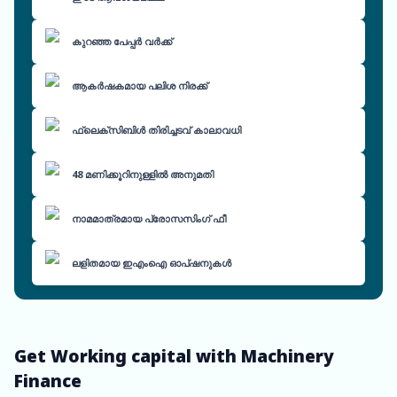
കുറഞ്ഞ പേപ്പർ വർക്ക്
ആകർഷകമായ പലിശ നിരക്ക്
ഫ്ലെക്സിബിൾ തിരിച്ചടവ് കാലാവധി
48 മണിക്കൂറിനുള്ളിൽ അനുമതി
നാമമാത്രമായ പ്രോസസിംഗ് ഫീ
ലളിതമായ ഇഎംഐ ഓപ്ഷനുകൾ
Get Working capital with Machinery
Finance