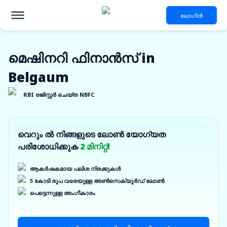
ലോഗിൻ
മെഷിനറി ഫിനാൻസ് in
Belgaum
RBI രജിസ്റ്റർ ചെയ്ത NBFC
വെറും ൽ നിങ്ങളുടെ ലോൺ യോഗ്യത
പരിശോധിക്കുക
2 മിനിറ്റ്!
ആകർഷകമായ പലിശ നിരക്കുകൾ
5 കോടി രൂപ വരെയുള്ള അൺസെക്യൂർഡ് ലോൺ
പെട്ടെന്നുള്ള അംഗീകാരം