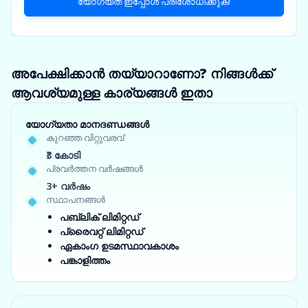
യോഗ്യത ഇപ്പോൾ പരിശോധിക്കുക!
അപേക്ഷിക്കാൻ തയ്യാറാണോ? നിങ്ങൾക്ക്
ആവശ്യമുള്ള കാര്യങ്ങൾ ഇതാ
യോഗ്യതാ മാനദണ്ഡങ്ങൾ
കുറഞ്ഞ വിറ്റുവരവ്
₹3 കോടി
പ്രവർത്തന വർഷങ്ങൾ
3+ വർഷം
സ്ഥാപനങ്ങൾ
പബ്ലിക് ലിമിറ്റഡ്
പ്രൈവറ്റ് ലിമിറ്റഡ്
ഏകാംഗ ഉടമസ്ഥാവകാശം
പങ്കാളിത്തം