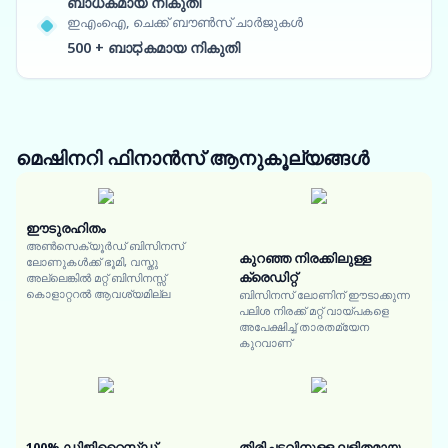
ബാധകമായ നികുതി
ഇഎംഐ, ചെക്ക് ബൗൺസ് ചാർജുകൾ
500 + ബാಧകമായ നികുതി
മെഷിനറി ഫിനാൻസ്
ആനുകൂല്യങ്ങൾ
ഈടുരഹിതം
അൺസെക്യൂർഡ് ബിസിനസ്
കുറഞ്ഞ നിരക്കിലുള്ള
ലോണുകൾക്ക് ഭൂമി, വസ്തു
ക്രെഡിറ്റ്
അല്ലെങ്കിൽ മറ്റ് ബിസിനസ്സ്
കൊളാറ്ററൽ ആവശ്യമില്ല
ബിസിനസ് ലോണിന് ഈടാക്കുന്ന
പലിശ നിരക്ക് മറ്റ് വായ്പകളെ
അപേക്ഷിച്ച് താരതമ്യേന
കുറവാണ്
100% ഡിജിറ്റൈസ്ഡ്
തിരിച്ചടവിനുള്ള ലളിതമായ