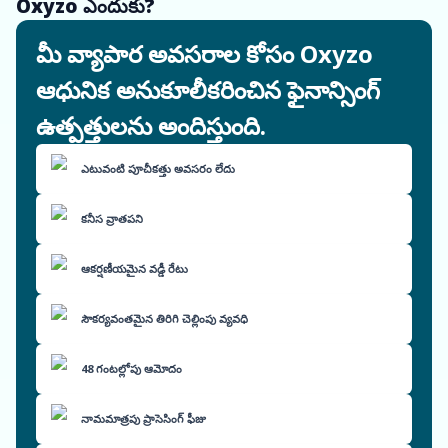
Oxyzo ఎందుకు?
మీ వ్యాపార అవసరాల కోసం Oxyzo
ఆధునిక అనుకూలీకరించిన ఫైనాన్సింగ్
ఉత్పత్తులను అందిస్తుంది.
ఎటువంటి పూచీకత్తు అవసరం లేదు
కనీస వ్రాతపని
ఆకర్షణీయమైన వడ్డీ రేటు
సౌకర్యవంతమైన తిరిగి చెల్లింపు వ్యవధి
48 గంటల్లోపు ఆమోదం
నామమాత్రపు ప్రాసెసింగ్ ఫీజు