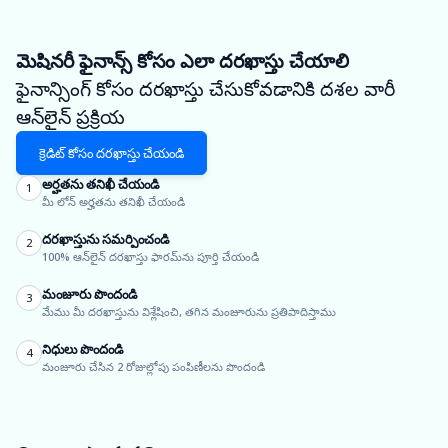
మెషినరీ ఫైనాన్స్ కోసం ఎలా దరఖాస్తు చేయాలి
ఫైనాన్సింగ్ కోసం దరఖాస్తు చేసుకోవడానికి దశల వారీ
ఆన్‌లైన్ ప్రక్రియ
క్రెడిట్ కోసం దరఖాస్తు చేయండి
అర్హతను తనిఖీ చేయండి
1
మీ లోన్ అర్హతను తనిఖీ చేయండి
దరఖాస్తును సమర్పించండి
2
100% ఆన్‌లైన్ దరఖాస్తు ఫారమ్‌ను పూర్తి చేయండి
మంజూరు పొందండి
3
మేము మీ దరఖాస్తును విశ్లేషించి, తగిన మంజూరును ప్రతిపాదిస్తాము
నిధులు పొందండి
4
మంజూరు చేసిన 2 రోజుల్లోపు పంపిణీలను పొందండి