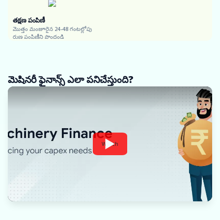
తక్షణ పంపిణీ
మొత్తం మంజూరైన 24-48 గంటల్లోపు
రుణ పంపిణీని పొందండి
మెషినరీ ఫైనాన్స్ ఎలా పనిచేస్తుంది?
Watch