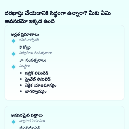
దరఖాస్తు చేయడానికి సిద్ధంగా ఉన్నారా? మీకు ఏమి
అవసరమో ఇక్కడ ఉంది
అర్హత ప్రమాణాలు
కనీస టర్నోవర్
₹3 కోట్లు
నిర్వహణ సంవత్సరాలు
3+ సంవత్సరాలు
సంస్థలు
పబ్లిక్ లిమిటెడ్
ప్రైవేట్ లిమిటెడ్
ఏకైక యాజమాన్యం
భాగస్వామ్యం
అవసరమైన పత్రాలు
వ్యాపార నిరూపణ
జీఎస్‌టీఐఎన్