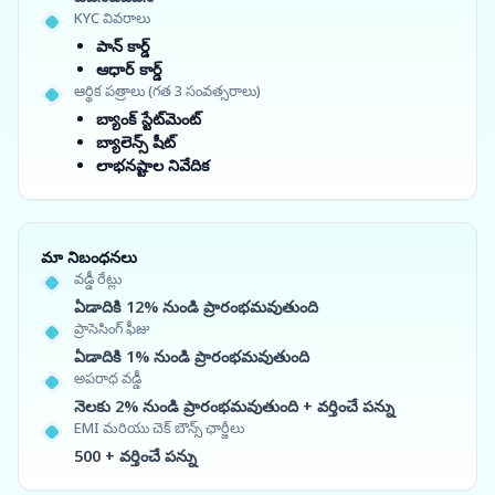
KYC వివరాలు
పాన్ కార్డ్
ఆధార్ కార్డ్
ఆర్థిక పత్రాలు (గత 3 సంవత్సరాలు)
బ్యాంక్ స్టేట్‌మెంట్
బ్యాలెన్స్ షీట్
లాభనష్టాల నివేదిక
మా నిబంధనలు
వడ్డీ రేట్లు
ఏడాదికి 12% నుండి ప్రారంభమవుతుంది
ప్రాసెసింగ్ ఫీజు
ఏడాదికి 1% నుండి ప్రారంభమవుతుంది
అపరాధ వడ్డీ
నెలకు 2% నుండి ప్రారంభమవుతుంది + వర్తించే పన్ను
EMI మరియు చెక్ బౌన్స్ ఛార్జీలు
500 + వర్తించే పన్ను