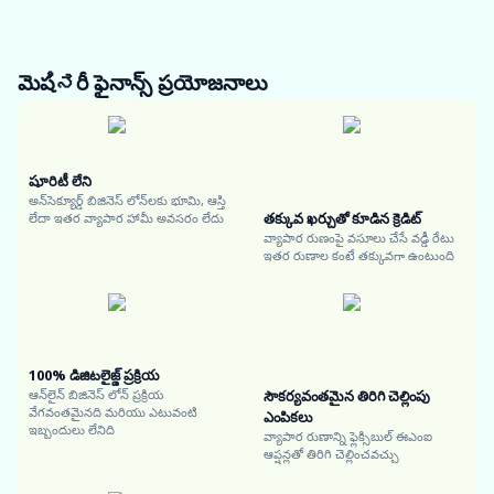
మెషಿನరీ ఫైనాన్స్
ప్రయోజనాలు
షూరిటీ లేని
అన్‌సెక్యూర్డ్ బిజినెస్ లోన్‌లకు భూమి, ఆస్తి
తక్కువ ఖర్చుతో కూడిన క్రెడిట్
లేదా ఇతర వ్యాపార హామీ అవసరం లేదు
వ్యాపార రుణంపై వసూలు చేసే వడ్డీ రేటు
ఇతర రుణాల కంటే తక్కువగా ఉంటుంది
100% డిజిటలైజ్డ్ ప్రక్రియ
ఆన్‌లైన్ బిజినెస్ లోన్ ప్రక్రియ
సౌకర్యవంతమైన తిరిగి చెల్లింపు
వేగవంతమైనది మరియు ఎటువంటి
ఎంపికలు
ఇబ్బందులు లేనిది
వ్యాపార రుణాన్ని ఫ్లెక్సిబుల్ ఈఎంఐ
ఆప్షన్లతో తిరిగి చెల్లించవచ్చు