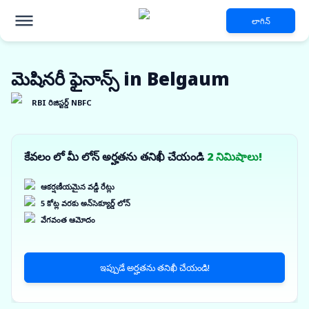
లాగిన్
మెషినరీ ఫైనాన్స్ in Belgaum
RBI రిజిస్టర్డ్ NBFC
కేవలం లో మీ లోన్ అర్హతను తనిఖీ చేయండి
2 నిమిషాలు!
ఆకర్షణీయమైన వడ్డీ రేట్లు
5 కోట్ల వరకు అన్‌సెక్యూర్డ్ లోన్
వేగవంత ఆమోదం
ఇప్పుడే అర్హతను తనిఖీ చేయండి!