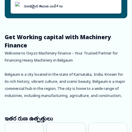
సులభమైన ఈఎంఐ ఎంపಿಕలు
Get Working capital with Machinery
Finance
Welcome to Oxyzo Machinery Finance – Your Trusted Partner for
Financing Heavy Machinery in Belgaum
Belgaum is a city located in the state of Karnataka, India. Known for
its rich history, vibrant culture, and scenic beauty, Belgaum is a major
commercial hub in the region. The city is home to a wide range of
industries, including manufacturing, agriculture, and construction,
which rely heavily on heavy machinery for their operations.
At Oxyzo Machinery Finance, we understand the challenges that
ఇతర రుణ ఉత్పత్తులు
businesses face when it comes to financing heavy machinery. That’s
why we offer a range of customized machinery financing solutions