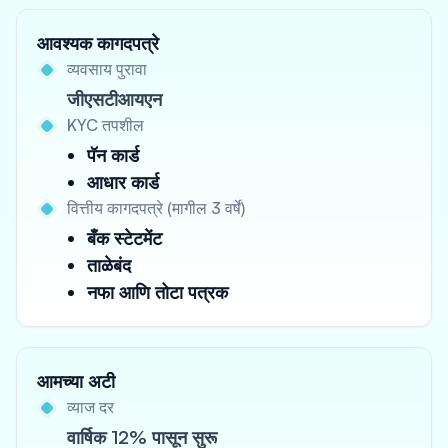
आवश्यक कागदपत्रे
व्यवसाय पुरावा
जीएसटीआयएन
KYC तपशील
पॅन कार्ड
आधार कार्ड
वित्तीय कागदपत्रे (मागील 3 वर्षे)
बँक स्टेटमेंट
ताळेबंद
नफा आणि तोटा पत्रक
आमच्या अटी
व्याज दर
वार्षिक 12% पासून सुरू