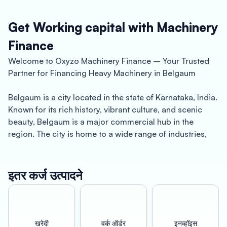
Get Working capital with Machinery
Finance
Welcome to Oxyzo Machinery Finance – Your Trusted
Partner for Financing Heavy Machinery in Belgaum
Belgaum is a city located in the state of Karnataka, India.
Known for its rich history, vibrant culture, and scenic
beauty, Belgaum is a major commercial hub in the
region. The city is home to a wide range of industries,
including manufacturing, agriculture, and construction,
which rely heavily on heavy machinery for their
operations.
इतर कर्ज उत्पादने
At Oxyzo Machinery Finance, we understand the
challenges that businesses face when it comes to
financing heavy machinery. That’s why we offer a range
खरेदी
वर्क ऑर्डर
इनव्हॉइस