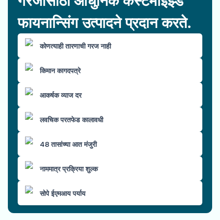
गरजांसाठी आधुनिक कस्टमाइझ्ड
फायनान्सिंग उत्पादने प्रदान करते.
कोणत्याही तारणाची गरज नाही
किमान कागदपत्रे
आकर्षक व्याज दर
लवचिक परतफेड कालावधी
48 तासांच्या आत मंजुरी
नाममात्र प्रक्रिया शुल्क
सोपे ईएमआय पर्याय