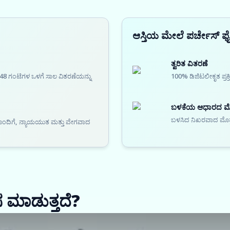
ಆಸ್ತಿಯ ಮೇಲೆ ಪರ್ಚೇಸ್ ಫ
ತ್ವರಿತ ವಿತರಣೆ
48 ಗಂಟೆಗಳ ಒಳಗೆ ಸಾಲ ವಿತರಣೆಯನ್ನು
100% ಡಿಜಿಟಲೀಕೃತ ಪ್ರಕ
ಬಳಕೆಯ ಆಧಾರದ ಮೇಲ
ಬಳಸಿದ ನಿಖರವಾದ ಮೊತ್ತ ಮ
ೆಯೊಂದಿಗೆ, ನ್ಯಾಯಯುತ ಮತ್ತು ವೇಗವಾದ
ಸ ಮಾಡುತ್ತದೆ?