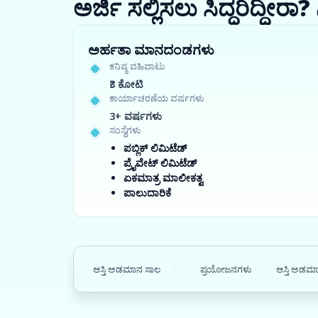
ಅರ್ಜಿ ಸಲ್ಲಿಸಲು ಸಿದ್ಧರಿದ್ದೀ
ಅರ್ಹತಾ ಮಾನದಂಡಗಳು
ಕನಿಷ್ಠ ವಹಿವಾಟು
₹3 ಕೋಟಿ
ಕಾರ್ಯಾಚರಣೆಯ ವರ್ಷಗಳು
3+ ವರ್ಷಗಳು
ಸಂಸ್ಥೆಗಳು
ಪಬ್ಲಿಕ್ ಲಿಮಿಟೆಡ್
ಪ್ರೈವೇಟ್ ಲಿಮಿಟೆಡ್
ಏಕಮಾತ್ರ ಮಾಲೀಕತ್ವ
ಪಾಲುದಾರಿಕೆ
ಆಸ್ತಿ ಅಡಮಾನ ಸಾಲ
ಪ್ರಯೋಜನಗಳು
ಆಸ್ತಿ ಅಡಮಾ