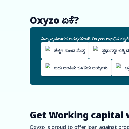
Oxyzo ಏಕೆ?
ನಿಮ್ಮ ವ್ಯವಹಾರದ ಅಗತ್ಯಗಳಿಗಾಗಿ Oxyzo ಆಧುನಿಕ ಕಸ್ಟಮೈ
ಹೆಚ್ಚಿನ ಸಾಲದ ಮೊತ್ತ
ಸ್ಪರ್ಧಾತ್ಮಕ ಬಡ್ಡಿ
ಬಹು ಅಂತಿಮ ಬಳಕೆಯ ಆಯ್ಕೆಗಳು
ಆಸ
Get Working capital 
Oxyzo is proud to offer loan against pro