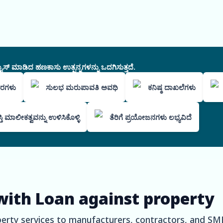
ಸ್ ಮಾಡಿದ ಹಣಕಾಸು ಉತ್ಪನ್ನಗಳನ್ನು ಒದಗಿಸುತ್ತದೆ.
 ದರಗಳು
ಸುಲಭ ಮರುಪಾವತಿ ಅವಧಿ
ಕನಿಷ್ಠ ದಾಖಲೆಗಳು
್ತಿ ಮಾಲೀಕತ್ವವನ್ನು ಉಳಿಸಿಕೊಳ್ಳಿ
ತೆರಿಗೆ ಪ್ರಯೋಜನಗಳು ಲಭ್ಯವಿದೆ
with Loan against property
perty services to manufacturers, contractors, and SM