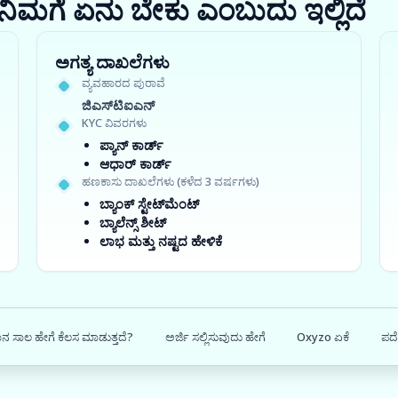
ರಾ? ನಿಮಗೆ ಏನು ಬೇಕು ಎಂಬುದು ಇಲ್ಲಿದೆ
ಅಗತ್ಯ ದಾಖಲೆಗಳು
ವ್ಯವಹಾರದ ಪುರಾವೆ
ಜಿಎಸ್‍ಟಿಐಎನ್
KYC ವಿವರಗಳು
ಪ್ಯಾನ್ ಕಾರ್ಡ್
ಆಧಾರ್ ಕಾರ್ಡ್
ಹಣಕಾಸು ದಾಖಲೆಗಳು (ಕಳೆದ 3 ವರ್ಷಗಳು)
ಬ್ಯಾಂಕ್ ಸ್ಟೇಟ್‌ಮೆಂಟ್
ಬ್ಯಾಲೆನ್ಸ್ ಶೀಟ್
ಲಾಭ ಮತ್ತು ನಷ್ಟದ ಹೇಳಿಕೆ
ನ ಸಾಲ ಹೇಗೆ ಕೆಲಸ ಮಾಡುತ್ತದೆ?
ಅರ್ಜಿ ಸಲ್ಲಿಸುವುದು ಹೇಗೆ
Oxyzo ಏಕೆ
ಪದೇ