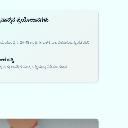
ೈನಾನ್ಸ್‌ನ ಪ್ರಯೋಜನಗಳು
್ರಿಯೆಯೊಂದಿಗೆ, 24-48 ಗಂಟೆಗಳ ಒಳಗೆ ಸಾಲ ವಿತರಣೆಯನ್ನು ಪಡೆಯಿರಿ
ೆ ಬಡ್ಡಿ
ತ್ತು ಅವಧಿಗೆ ಮಾತ್ರ ಬಡ್ಡಿಯನ್ನು ವಿಧಿಸಲಾಗುತ್ತದೆ