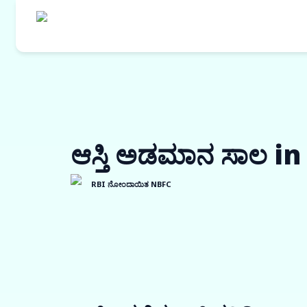
ಆಸ್ತಿ ಅಡಮಾನ ಸಾಲ i
RBI ನೋಂದಾಯಿತ NBFC