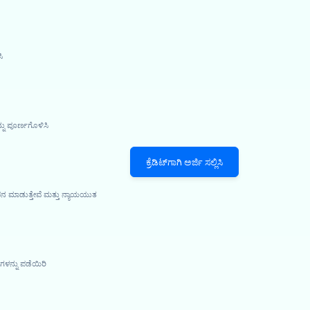
ಿ
್ನು ಪೂರ್ಣಗೊಳಿಸಿ
ಕ್ರೆಡಿಟ್‌ಗಾಗಿ ಅರ್ಜಿ ಸಲ್ಲಿಸಿ
ಪನ ಮಾಡುತ್ತೇವೆ ಮತ್ತು ನ್ಯಾಯಯುತ
ಳನ್ನು ಪಡೆಯಿರಿ