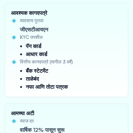
आवश्यक कागदपत्रे
व्यवसाय पुरावा
जीएसटीआयएन
KYC तपशील
पॅन कार्ड
आधार कार्ड
वित्तीय कागदपत्रे (मागील 3 वर्षे)
बँक स्टेटमेंट
ताळेबंद
नफा आणि तोटा पत्रक
आमच्या अटी
व्याज दर
वार्षिक 12% पासून सुरू