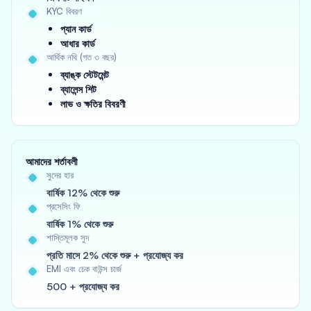
KYC বিবরণ
প্যান কার্ড
আধার কার্ড
আর্থিক নথি (গত ৩ বছর)
ব্যাঙ্ক স্টেটমেন্ট
ব্যালেন্স শিট
লাভ ও ক্ষতির বিবরণী
আমাদের শর্তাবলী
সুদের হার
বার্ষিক 12% থেকে শুরু
প্রসেসিং ফি
বার্ষিক 1% থেকে শুরু
শাস্তিমূলক সুদ
প্রতি মাসে 2% থেকে শুরু + প্রযোজ্য কর
EMI এবং চেক বাউন্স চার্জ
500 + প্রযোজ্য কর