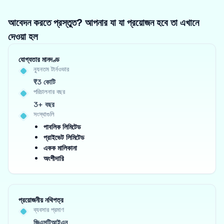
আবেদন করতে প্রস্তুত? আপনার যা যা প্রয়োজন হবে তা এখানে
দেওয়া হল
যোগ্যতার মানদণ্ড
ন্যূনতম টার্নওভার
₹3 কোটি
পরিচালনার বছর
3+ বছর
সংস্থাগুলি
পাবলিক লিমিটেড
প্রাইভেট লিমিটেড
একক মালিকানা
অংশীদারি
প্রয়োজনীয় নথিপত্র
ব্যবসার প্রমাণ
জিএসটিআইএন