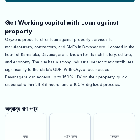
Get Working capital with Loan against
property
Oxyzo is proud to offer loan against property services to
manufacturers, contractors, and SMEs in Davanagere. Located in the
heart of Karnataka, Davanagere is known for its rich history, culture,
and economy. The city has a strong industrial sector that contributes
significantly to the state’s GDP. With Oxyzo, businesses in
Davanagere can access up to 150% LTV on their property, quick
disbursal within 24-48 hours, and a 100% digitized process.
Loan against property is an excellent way for businesses to access
funds for various purposes such as expansion, working capital, debt
অন্যান্য ঋণ পণ্য
consolidation, and more. Oxyzo’s loan against property interest
rates is competitive and flexible, ensuring that our clients can
access the funds they need without burdening their finances.
ক্রয়
ওয়ার্ক অর্ডার
ইনভয়েস
Additionally, we offer loan against land, providing businesses with