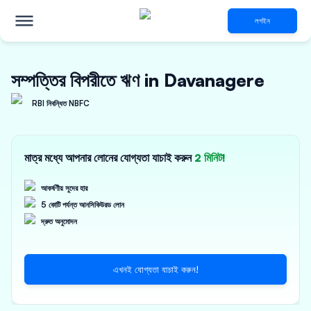
লগইন
সম্পত্তির বিপরীতে ঋণ in Davanagere
RBI নিবন্ধিত NBFC
মাত্র মধ্যে আপনার লোনের যোগ্যতা যাচাই করুন
2 মিনিট!
আকর্ষণীয় সুদের হার
5 কোটি পর্যন্ত আনসিকিউরড লোন
দ্রুত অনুমোদন
এখনই যোগ্যতা যাচাই করুন!