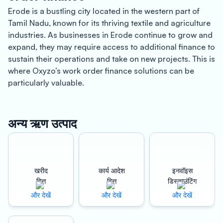
Erode is a bustling city located in the western part of
Tamil Nadu, known for its thriving textile and agriculture
industries. As businesses in Erode continue to grow and
expand, they may require access to additional finance to
sustain their operations and take on new projects. This is
where Oxyzo’s work order finance solutions can be
particularly valuable.
One of the key benefits of Oxyzo’s work order finance
services is instant disbursement. Traditional lenders can
अन्य ऋण उत्पाद
take weeks or even months to approve loans and
disburse funds, which can be particularly challenging for
businesses in Erode that may need to access finance
quickly to pay suppliers, manage working capital, or
खरीद
कार्य आदेश
इनवॉइस
meet other short-term financial requirements. Oxyzo’s
वित्त
वित्त
डिस्काउंटिंग
cutting-edge technology and data analytics can quickly
और देखें
और देखें
और देखें
evaluate a business’s creditworthiness and disburse
funds within hours of approval, helping businesses to